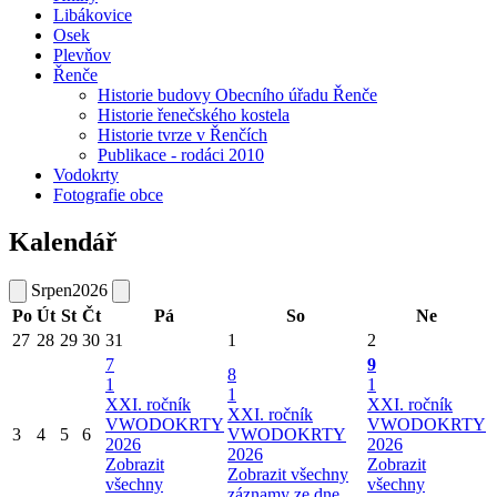
Libákovice
Osek
Plevňov
Řenče
Historie budovy Obecního úřadu Řenče
Historie řenečského kostela
Historie tvrze v Řenčích
Publikace - rodáci 2010
Vodokrty
Fotografie obce
Kalendář
Srpen
2026
Po
Út
St
Čt
Pá
So
Ne
27
28
29
30
31
1
2
7
9
8
1
1
1
XXI. ročník
XXI. ročník
XXI. ročník
VWODOKRTY
VWODOKRTY
3
4
5
6
VWODOKRTY
2026
2026
2026
Zobrazit
Zobrazit
Zobrazit všechny
všechny
všechny
záznamy ze dne