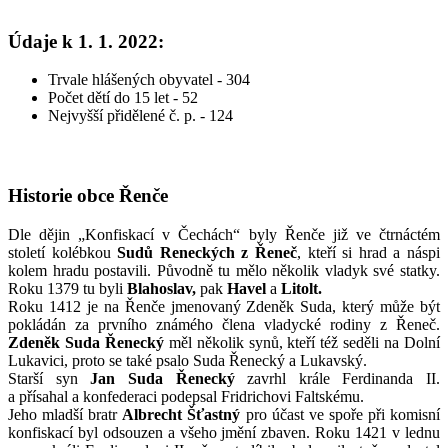
Údaje k 1. 1. 2022:
Trvale hlášených obyvatel - 304
Počet dětí do 15 let - 52
Nejvyšší přidělené č. p. - 124
Historie obce Řenče
Dle dějin „Konfiskací v Čechách“ byly Řenče již ve čtrnáctém
století kolébkou
Sudů Reneckých z Řeneč
, kteří si hrad a náspi
kolem hradu postavili. Původně tu mělo několik vladyk své statky.
Roku 1379 tu byli
Blahoslav,
pak
Havel
a
Litolt.
Roku 1412 je na Řenče jmenovaný Zdeněk Suda, který může být
pokládán za prvního známého člena vladycké rodiny z Řeneč.
Zdeněk Suda Řenecký
měl několik synů, kteří též seděli na Dolní
Lukavici, proto se také psalo Suda Řenecký a Lukavský.
Starší syn
Jan Suda Řenecký
zavrhl krále Ferdinanda II.
a přísahal a konfederaci podepsal Fridrichovi Faltskému.
Jeho mladší bratr
Albrecht Šťastný
pro účast ve spoře při komisní
konfiskací byl odsouzen a všeho jmění zbaven. Roku 1421 v lednu