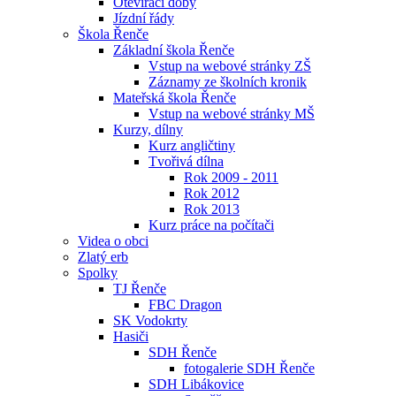
Otevírací doby
Jízdní řády
Škola Řenče
Základní škola Řenče
Vstup na webové stránky ZŠ
Záznamy ze školních kronik
Mateřská škola Řenče
Vstup na webové stránky MŠ
Kurzy, dílny
Kurz angličtiny
Tvořivá dílna
Rok 2009 - 2011
Rok 2012
Rok 2013
Kurz práce na počítači
Videa o obci
Zlatý erb
Spolky
TJ Řenče
FBC Dragon
SK Vodokrty
Hasiči
SDH Řenče
fotogalerie SDH Řenče
SDH Libákovice