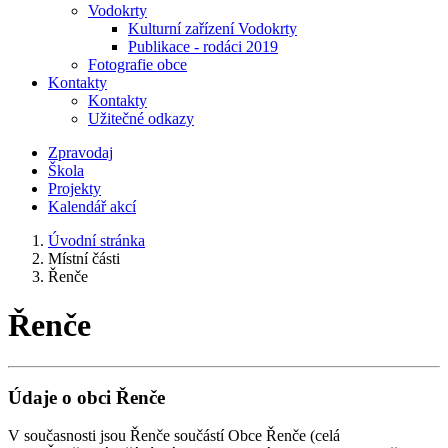
Vodokrty
Kulturní zařízení Vodokrty
Publikace - rodáci 2019
Fotografie obce
Kontakty
Kontakty
Užitečné odkazy
Zpravodaj
Škola
Projekty
Kalendář akcí
Úvodní stránka
Místní části
Řenče
Řenče
Údaje o obci Řenče
V současnosti jsou Řenče součástí Obce Řenče (celá