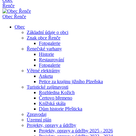
Obec
Řenče
Obec
Řenče
Obec
Základní údaje o obci
Znak obce Řenče
Fotogalerie
Řenečské varhany
Historie
Restaurování
Fotogalerie
Větrné elektrárny
Anketa
Petice za krajinu jižního Plzeňska
Turistické zajímavosti
Rozhledna Kožich
Čertovo břemeno
Knížská skála
Dům historie Přešticka
Zpravodaj
Územní plán
Projekty, opravy a údržby
Projekty, opravy a údržby 2025 - 2026