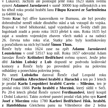
v Lukavici. Jáchym ale postoupil ještě roku 1623 statek svému
synovi
Adamovi Jaroslavovi
v sumě 30000 kop míšenských a ten
ho téhož roku prodal hraběti Janu
Filupu Kracovi ze Šarfenšteina
za 64000 kop.
Tento
Krac
byl dříve kanovníkem ve Burnusu, ale byl povahy
dobrodružné neměl nikde dlouhého stání a tak vstoupil do vojska.
Bojoval v bitvě bělohorské, tajně vyjednával se Švédy chtěl jim
Ingolstadt zradit a proto roku 1633 přešel k nim. Roku 1635 byl
zajat a soudem vojenským zbaven všech statků a na radnici
26. června toho roku sťat. Statky jeho byly konfiskovány
a poručníkem na nich byl hrabě
Šimon Thun.
Řenče byly roku 1624 zase na zpět
Adamu Jaroslavovi
Lounskému
v ceně 53517 kop míš. Roku 1657 odevzdal Adam
Jaroslav Řenče
Krištofovi Bedřichovi
svému synovi. Jenže jeho
děd
Jáchim Lubský z Lub
dopustil se podvodu královské
komory a Řenče byly po provedení práva na polovinu
odhádány a ponechána polovina jemu.
Po smrti
Lubského
daroval Řenče císař Leopold roku
1662
Františku Albrechtovi hraběti z Harachů
a ten po 3 letech
je prodal
Karlu Leopoldovi hraběti Careto – Milesíno
, ten je
prodal roku 1666
Pavlu hraběti z Morzínů
, který sídlil v Seči.
Po 20-ti letech předal Řenče synovi
Ferdinandovi
, který koupil
i Dolní Lukavici. Takto zcelené panství prodal však jeho syn
Karel
Josef z Morzinu
roku 1780
Karlovi Bedřichovi říšsk. hraběti.
z Hatefelduna
Gleichenu panu na Viltenberce dne 2 ledna