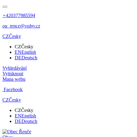
+420377985594
ou_rence@volny.cz
CZ
Česky
CZ
Česky
EN
English
DE
Deutsch
Vyhledávání
Vytisknout
Mapa webu
Facebook
CZ
Česky
CZ
Česky
EN
English
DE
Deutsch