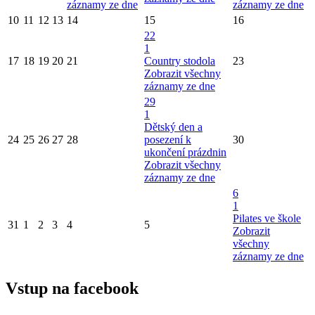
záznamy ze dne
záznamy ze dne
10
11
12
13
14
15
16
22
1
17
18
19
20
21
Country stodola
23
Zobrazit všechny
záznamy ze dne
29
1
Dětský den a
24
25
26
27
28
posezení k
30
ukončení prázdnin
Zobrazit všechny
záznamy ze dne
6
1
Pilates ve škole
31
1
2
3
4
5
Zobrazit
všechny
záznamy ze dne
Vstup na facebook