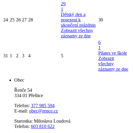
29
1
Dětský den a
24
25
26
27
28
posezení k
30
ukončení prázdnin
Zobrazit všechny
záznamy ze dne
6
1
Pilates ve škole
31
1
2
3
4
5
Zobrazit
všechny
záznamy ze dne
Obec
Řenče 54
334 01 Přeštice
Telefon:
377 985 594
E-mail:
obec@rence.cz
Starostka: Miloslava Loudová
Telefon:
603 810 622