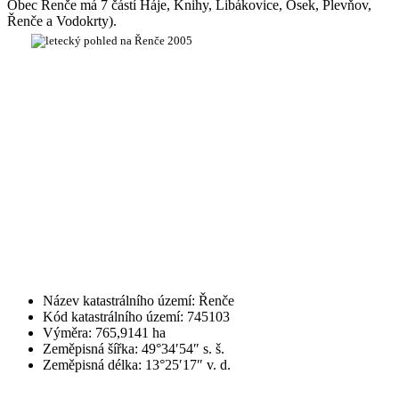
Obec Řenče má 7 částí Háje, Knihy, Libákovice, Osek, Plevňov,
Řenče a Vodokrty).
Název katastrálního území: Řenče
Kód katastrálního území: 745103
Výměra: 765,9141 ha
Zeměpisná šířka: 49°34′54″ s. š.
Zeměpisná délka: 13°25′17″ v. d.