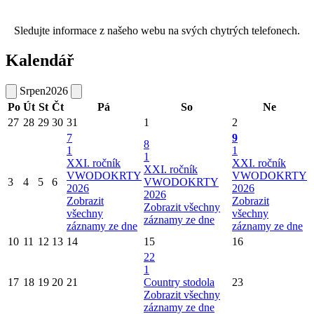
Sledujte informace z našeho webu na svých chytrých telefonech.
Kalendář
Srpen
2026
Po
Út
St
Čt
Pá
So
Ne
27
28
29
30
31
1
2
7
9
8
1
1
1
XXI. ročník
XXI. ročník
XXI. ročník
VWODOKRTY
VWODOKRTY
3
4
5
6
VWODOKRTY
2026
2026
2026
Zobrazit
Zobrazit
Zobrazit všechny
všechny
všechny
záznamy ze dne
záznamy ze dne
záznamy ze dne
10
11
12
13
14
15
16
22
1
17
18
19
20
21
Country stodola
23
Zobrazit všechny
záznamy ze dne