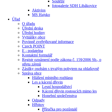
Soutěže
fotogalerie SDH Libákovice
Aktivios
MS Hajsko
Úřad
O úřadu
Úřední deska
Úřední hodiny
Vyhlášky obce
Povinně zveřejňované informace
Czech POINT
E - podatelna
Kontaktní formulář
Registr oznámení podle zákona č. 159⁄2006 Sb., o
střetu zájmů
Zásilky osobám s trvalým pobytem na ohlašovně
Správa obce
Hlášení místního rozhlasu
Les a kácení dřevin
Lesní hospodářství
Kácení dřevin rostoucích mimo les
Honební společenstva
Odpady
Hřbitov
Příručka pro pozůstalé