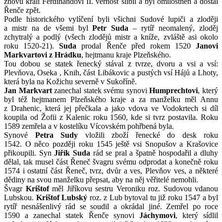
znovu králi Ferdinandovi II. věrnost slíbil a byl omilostněn a dostal
Řenče zpět.
Podle historického vylíčení byli všichni Sudové lupiči a zloději
a mistr na de všemi byl
Petr Suda
– rytíř neomalený, zloděj
zchytralý a podlý (všech zlodějů mistr a kníže, zvláště asi okolo
roku 1520-21).
Suda
prodal Řenče před rokem 1520
Janovi
Markvartovi
z Hrádku
, hejtmanu kraje Plzeňského.
Tou dobou se statek řenecký stával z tvrze, dvoru a vsi a vsí:
Plevňova, Oseka , Knih, část Libákovic a pustých vsí Hájů a Lhoty,
která byla na Kožichu severně v Sukoříně.
Jan Markvart
zanechal statek svému synovi
Humprechtovi
, který
byl též hejtmanem Plzeňského kraje a za manželku měl Annu
z Drahenic, která jej přečkala a jako vdova ve Vodokrtech si díl
koupila od Žofii z Kalenic roku 1560, kde si tvrz postavila. Roku
1589 zemřela a v kostelíku Vícovském pohřbená byla.
Synové
Petra Sudy
vložili zboží řenecké do desk roku
1542. O něco později roku 1545 ještě vsi Snopušov a Krašovice
přikoupili. Syn
Jiřík Suda
rád se pral a špatně hospodařil a dluhy
dělal, tak musel část Řeneč švagru svému odprodat a konečně roku
1574 i ostatní část Řeneč, tvrz, dvůr a ves, Plevňov ves, a některé
dědiny na svou manželku přepsat, aby na něj věřitelé nemohli.
Švagr
Krištof
měl Jiříkovu sestru Veroniku roz. Sudovou vdanou
Lubskou.
Krištof Lubský
roz. z Lub bytoval tu již roku 1547 a byl
rytíř nesnášenlivý rád se soudil a okrádal jiné. Zemřel po roce
1590 a zanechal statek Řenče synovi
Jáchymovi
, který sídlil