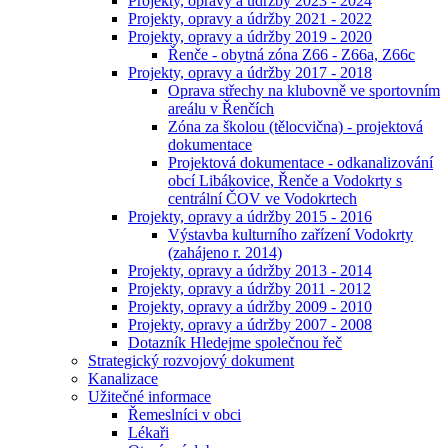
Projekty, opravy a údržby 2023 - 2024
Projekty, opravy a údržby 2021 - 2022
Projekty, opravy a údržby 2019 - 2020
Řenče - obytná zóna Z66 - Z66a, Z66c
Projekty, opravy a údržby 2017 - 2018
Oprava střechy na klubovně ve sportovním
areálu v Řenčích
Zóna za školou (tělocvična) - projektová
dokumentace
Projektová dokumentace - odkanalizování
obcí Libákovice, Řenče a Vodokrty s
centrální ČOV ve Vodokrtech
Projekty, opravy a údržby 2015 - 2016
Výstavba kulturního zařízení Vodokrty
(zahájeno r. 2014)
Projekty, opravy a údržby 2013 - 2014
Projekty, opravy a údržby 2011 - 2012
Projekty, opravy a údržby 2009 - 2010
Projekty, opravy a údržby 2007 - 2008
Dotazník Hledejme společnou řeč
Strategický rozvojový dokument
Kanalizace
Užitečné informace
Řemeslníci v obci
Lékaři