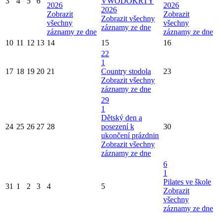
3
4
5
6
VWODOKRTY
2026
2026
2026
Zobrazit
Zobrazit
Zobrazit všechny
všechny
všechny
záznamy ze dne
záznamy ze dne
záznamy ze dne
10
11
12
13
14
15
16
22
1
17
18
19
20
21
Country stodola
23
Zobrazit všechny
záznamy ze dne
29
1
Dětský den a
24
25
26
27
28
posezení k
30
ukončení prázdnin
Zobrazit všechny
záznamy ze dne
6
1
Pilates ve škole
31
1
2
3
4
5
Zobrazit
všechny
záznamy ze dne