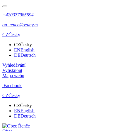
+420377985594
ou_rence@volny.cz
CZ
Česky
CZ
Česky
EN
English
DE
Deutsch
Vyhledávání
Vytisknout
Mapa webu
Facebook
CZ
Česky
CZ
Česky
EN
English
DE
Deutsch