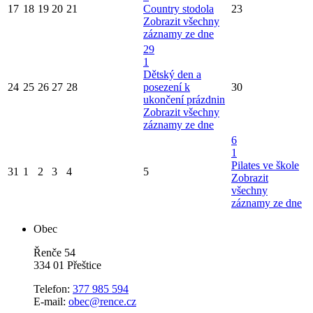
17
18
19
20
21
Country stodola
23
Zobrazit všechny
záznamy ze dne
29
1
Dětský den a
24
25
26
27
28
posezení k
30
ukončení prázdnin
Zobrazit všechny
záznamy ze dne
6
1
Pilates ve škole
31
1
2
3
4
5
Zobrazit
všechny
záznamy ze dne
Obec
Řenče 54
334 01 Přeštice
Telefon:
377 985 594
E-mail:
obec@rence.cz