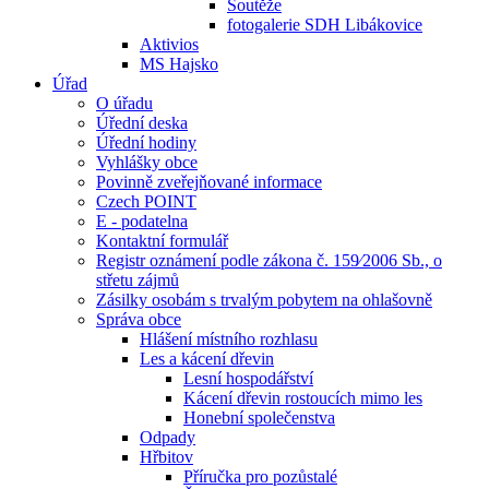
Soutěže
fotogalerie SDH Libákovice
Aktivios
MS Hajsko
Úřad
O úřadu
Úřední deska
Úřední hodiny
Vyhlášky obce
Povinně zveřejňované informace
Czech POINT
E - podatelna
Kontaktní formulář
Registr oznámení podle zákona č. 159⁄2006 Sb., o
střetu zájmů
Zásilky osobám s trvalým pobytem na ohlašovně
Správa obce
Hlášení místního rozhlasu
Les a kácení dřevin
Lesní hospodářství
Kácení dřevin rostoucích mimo les
Honební společenstva
Odpady
Hřbitov
Příručka pro pozůstalé