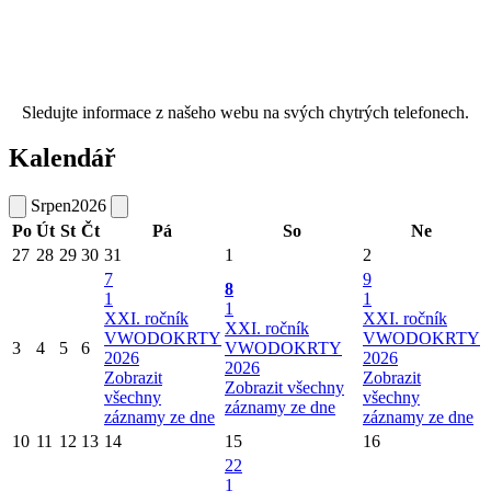
Sledujte informace z našeho webu na svých chytrých telefonech.
Kalendář
Srpen
2026
Po
Út
St
Čt
Pá
So
Ne
27
28
29
30
31
1
2
7
9
8
1
1
1
XXI. ročník
XXI. ročník
XXI. ročník
VWODOKRTY
VWODOKRTY
3
4
5
6
VWODOKRTY
2026
2026
2026
Zobrazit
Zobrazit
Zobrazit všechny
všechny
všechny
záznamy ze dne
záznamy ze dne
záznamy ze dne
10
11
12
13
14
15
16
22
1