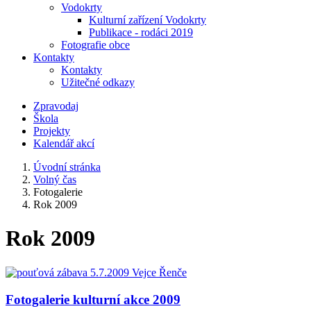
Vodokrty
Kulturní zařízení Vodokrty
Publikace - rodáci 2019
Fotografie obce
Kontakty
Kontakty
Užitečné odkazy
Zpravodaj
Škola
Projekty
Kalendář akcí
Úvodní stránka
Volný čas
Fotogalerie
Rok 2009
Rok 2009
Fotogalerie kulturní akce 2009