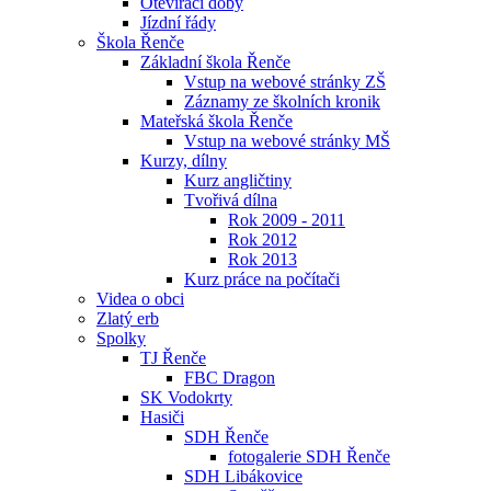
Otevírací doby
Jízdní řády
Škola Řenče
Základní škola Řenče
Vstup na webové stránky ZŠ
Záznamy ze školních kronik
Mateřská škola Řenče
Vstup na webové stránky MŠ
Kurzy, dílny
Kurz angličtiny
Tvořivá dílna
Rok 2009 - 2011
Rok 2012
Rok 2013
Kurz práce na počítači
Videa o obci
Zlatý erb
Spolky
TJ Řenče
FBC Dragon
SK Vodokrty
Hasiči
SDH Řenče
fotogalerie SDH Řenče
SDH Libákovice