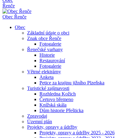
Obec
Řenče
Obec
Řenče
Obec
Základní údaje o obci
Znak obce Řenče
Fotogalerie
Řenečské varhany
Historie
Restaurování
Fotogalerie
Větrné elektrárny
Anketa
Petice za krajinu jižního Plzeňska
Turistické zajímavosti
Rozhledna Kožich
Čertovo břemeno
Knížská skála
Dům historie Přešticka
Zpravodaj
Územní plán
Projekty, opravy a údržby
Projekty, opravy a údržby 2025 - 2026