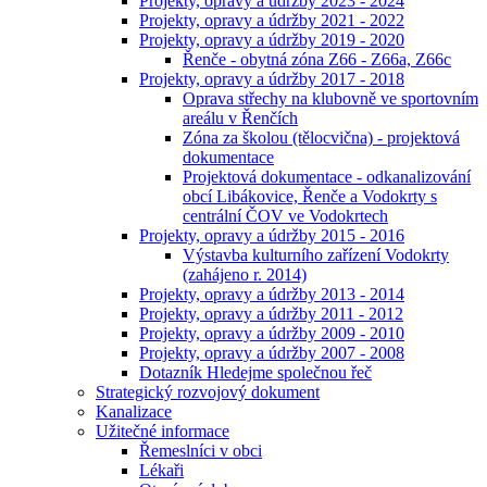
Projekty, opravy a údržby 2023 - 2024
Projekty, opravy a údržby 2021 - 2022
Projekty, opravy a údržby 2019 - 2020
Řenče - obytná zóna Z66 - Z66a, Z66c
Projekty, opravy a údržby 2017 - 2018
Oprava střechy na klubovně ve sportovním
areálu v Řenčích
Zóna za školou (tělocvična) - projektová
dokumentace
Projektová dokumentace - odkanalizování
obcí Libákovice, Řenče a Vodokrty s
centrální ČOV ve Vodokrtech
Projekty, opravy a údržby 2015 - 2016
Výstavba kulturního zařízení Vodokrty
(zahájeno r. 2014)
Projekty, opravy a údržby 2013 - 2014
Projekty, opravy a údržby 2011 - 2012
Projekty, opravy a údržby 2009 - 2010
Projekty, opravy a údržby 2007 - 2008
Dotazník Hledejme společnou řeč
Strategický rozvojový dokument
Kanalizace
Užitečné informace
Řemeslníci v obci
Lékaři