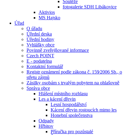
Soutěže
fotogalerie SDH Libákovice
Aktivios
MS Hajsko
Úřad
O úřadu
Úřední deska
Úřední hodiny
Vyhlášky obce
Povinně zveřejňované informace
Czech POINT
E - podatelna
Kontaktní formulář
Registr oznámení podle zákona č. 159⁄2006 Sb., o
střetu zájmů
Zásilky osobám s trvalým pobytem na ohlašovně
Správa obce
Hlášení místního rozhlasu
Les a kácení dřevin
Lesní hospodářství
Kácení dřevin rostoucích mimo les
Honební společenstva
Odpady
Hřbitov
Příručka pro pozůstalé