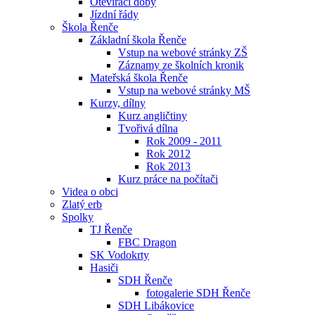
Otevírací doby
Jízdní řády
Škola Řenče
Základní škola Řenče
Vstup na webové stránky ZŠ
Záznamy ze školních kronik
Mateřská škola Řenče
Vstup na webové stránky MŠ
Kurzy, dílny
Kurz angličtiny
Tvořivá dílna
Rok 2009 - 2011
Rok 2012
Rok 2013
Kurz práce na počítači
Videa o obci
Zlatý erb
Spolky
TJ Řenče
FBC Dragon
SK Vodokrty
Hasiči
SDH Řenče
fotogalerie SDH Řenče
SDH Libákovice