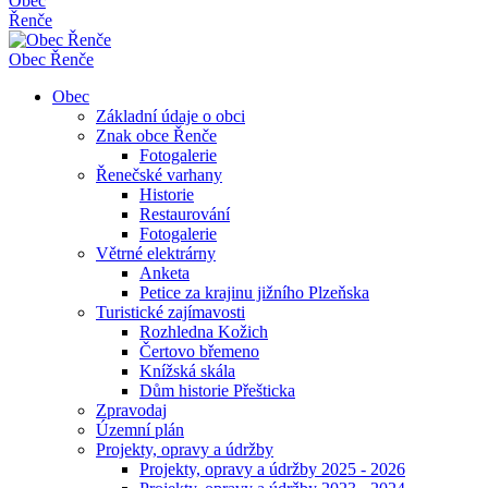
Obec
Řenče
Obec
Řenče
Obec
Základní údaje o obci
Znak obce Řenče
Fotogalerie
Řenečské varhany
Historie
Restaurování
Fotogalerie
Větrné elektrárny
Anketa
Petice za krajinu jižního Plzeňska
Turistické zajímavosti
Rozhledna Kožich
Čertovo břemeno
Knížská skála
Dům historie Přešticka
Zpravodaj
Územní plán
Projekty, opravy a údržby
Projekty, opravy a údržby 2025 - 2026