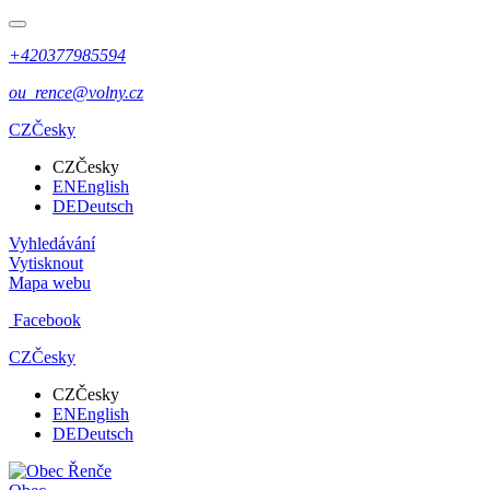
+420377985594
ou_rence@volny.cz
CZ
Česky
CZ
Česky
EN
English
DE
Deutsch
Vyhledávání
Vytisknout
Mapa webu
Facebook
CZ
Česky
CZ
Česky
EN
English
DE
Deutsch