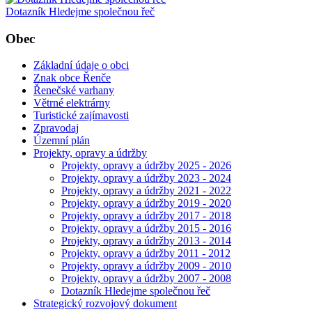
Dotazník Hledejme společnou řeč
Obec
Základní údaje o obci
Znak obce Řenče
Řenečské varhany
Větrné elektrárny
Turistické zajímavosti
Zpravodaj
Územní plán
Projekty, opravy a údržby
Projekty, opravy a údržby 2025 - 2026
Projekty, opravy a údržby 2023 - 2024
Projekty, opravy a údržby 2021 - 2022
Projekty, opravy a údržby 2019 - 2020
Projekty, opravy a údržby 2017 - 2018
Projekty, opravy a údržby 2015 - 2016
Projekty, opravy a údržby 2013 - 2014
Projekty, opravy a údržby 2011 - 2012
Projekty, opravy a údržby 2009 - 2010
Projekty, opravy a údržby 2007 - 2008
Dotazník Hledejme společnou řeč
Strategický rozvojový dokument