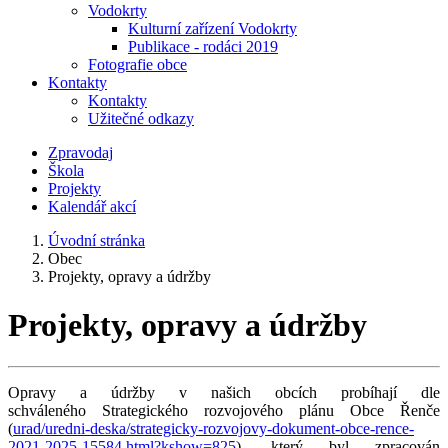
Vodokrty
Kulturní zařízení Vodokrty
Publikace - rodáci 2019
Fotografie obce
Kontakty
Kontakty
Užitečné odkazy
Zpravodaj
Škola
Projekty
Kalendář akcí
Úvodní stránka
Obec
Projekty, opravy a údržby
Projekty, opravy a údržby
Opravy a údržby v našich obcích probíhají dle
schváleného Strategického rozvojového plánu Obce Řenče
(
urad/uredni-deska/strategicky-rozvojovy-dokument-obce-rence-
2021-2025-15584.html?kshow=825
), který byl zpracován