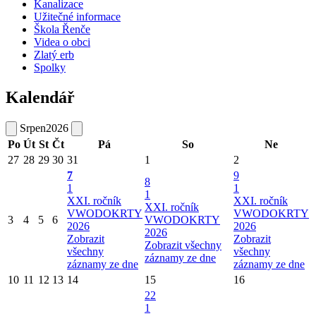
Kanalizace
Užitečné informace
Škola Řenče
Videa o obci
Zlatý erb
Spolky
Kalendář
Srpen
2026
Po
Út
St
Čt
Pá
So
Ne
27
28
29
30
31
1
2
7
9
8
1
1
1
XXI. ročník
XXI. ročník
XXI. ročník
VWODOKRTY
VWODOKRTY
3
4
5
6
VWODOKRTY
2026
2026
2026
Zobrazit
Zobrazit
Zobrazit všechny
všechny
všechny
záznamy ze dne
záznamy ze dne
záznamy ze dne
10
11
12
13
14
15
16
22
1