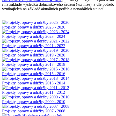
i na základě výsledků dotazníkového šetření (viz níže), a dle potřeb,
vznikajících na základě aktuálních potřeb a nenadálých situací.
Projekty, opravy a údržby 2025 - 2026
Projekty, opravy a údržby 2023 - 2024
Projekty, opravy a údržby 2021 - 2022
Projekty, opravy a údržby 2019 - 2020
Projekty, opravy a údržby 2017 - 2018
Projekty, opravy a údržby 2015 - 2016
Projekty, opravy a údržby 2013 - 2014
Projekty, opravy a údržby 2011 - 2012
Projekty, opravy a údržby 2009 - 2010
Projekty, opravy a údržby 2007 - 2008