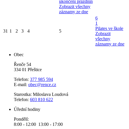
ukončení prázdnin
Zobrazit všechny
záznamy ze dne
6
1
Pilates ve škole
31
1
2
3
4
5
Zobrazit
všechny
záznamy ze dne
Obec
Řenče 54
334 01 Přeštice
Telefon:
377 985 594
E-mail:
obec@rence.cz
Starostka: Miloslava Loudová
Telefon:
603 810 622
Úřední hodiny
Pondělí:
8:00 - 12:00 13:00 - 17:00