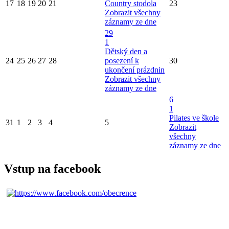
17
18
19
20
21
Country stodola
23
Zobrazit všechny
záznamy ze dne
29
1
Dětský den a
24
25
26
27
28
posezení k
30
ukončení prázdnin
Zobrazit všechny
záznamy ze dne
6
1
Pilates ve škole
31
1
2
3
4
5
Zobrazit
všechny
záznamy ze dne
Vstup na facebook