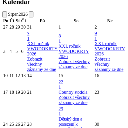
Kalendář
Srpen
2026
Po
Út
St
Čt
Pá
So
Ne
27
28
29
30
31
1
2
7
9
8
1
1
1
XXI. ročník
XXI. ročník
XXI. ročník
VWODOKRTY
VWODOKRTY
3
4
5
6
VWODOKRTY
2026
2026
2026
Zobrazit
Zobrazit
Zobrazit všechny
všechny
všechny
záznamy ze dne
záznamy ze dne
záznamy ze dne
10
11
12
13
14
15
16
22
1
17
18
19
20
21
Country stodola
23
Zobrazit všechny
záznamy ze dne
29
1
Dětský den a
24
25
26
27
28
posezení k
30