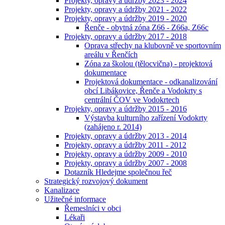
Projekty, opravy a údržby 2023 - 2024
Projekty, opravy a údržby 2021 - 2022
Projekty, opravy a údržby 2019 - 2020
Řenče - obytná zóna Z66 - Z66a, Z66c
Projekty, opravy a údržby 2017 - 2018
Oprava střechy na klubovně ve sportovním
areálu v Řenčích
Zóna za školou (tělocvična) - projektová
dokumentace
Projektová dokumentace - odkanalizování
obcí Libákovice, Řenče a Vodokrty s
centrální ČOV ve Vodokrtech
Projekty, opravy a údržby 2015 - 2016
Výstavba kulturního zařízení Vodokrty
(zahájeno r. 2014)
Projekty, opravy a údržby 2013 - 2014
Projekty, opravy a údržby 2011 - 2012
Projekty, opravy a údržby 2009 - 2010
Projekty, opravy a údržby 2007 - 2008
Dotazník Hledejme společnou řeč
Strategický rozvojový dokument
Kanalizace
Užitečné informace
Řemeslníci v obci
Lékaři