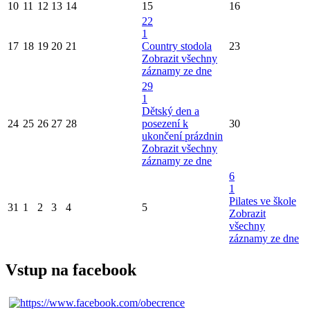
10
11
12
13
14
15
16
22
1
17
18
19
20
21
Country stodola
23
Zobrazit všechny
záznamy ze dne
29
1
Dětský den a
24
25
26
27
28
posezení k
30
ukončení prázdnin
Zobrazit všechny
záznamy ze dne
6
1
Pilates ve škole
31
1
2
3
4
5
Zobrazit
všechny
záznamy ze dne
Vstup na facebook