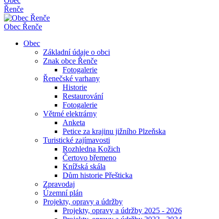
Obec
Řenče
Obec
Řenče
Obec
Základní údaje o obci
Znak obce Řenče
Fotogalerie
Řenečské varhany
Historie
Restaurování
Fotogalerie
Větrné elektrárny
Anketa
Petice za krajinu jižního Plzeňska
Turistické zajímavosti
Rozhledna Kožich
Čertovo břemeno
Knížská skála
Dům historie Přešticka
Zpravodaj
Územní plán
Projekty, opravy a údržby
Projekty, opravy a údržby 2025 - 2026