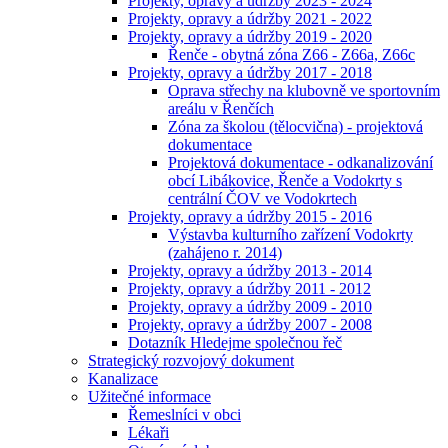
Projekty, opravy a údržby 2023 - 2024
Projekty, opravy a údržby 2021 - 2022
Projekty, opravy a údržby 2019 - 2020
Řenče - obytná zóna Z66 - Z66a, Z66c
Projekty, opravy a údržby 2017 - 2018
Oprava střechy na klubovně ve sportovním
areálu v Řenčích
Zóna za školou (tělocvična) - projektová
dokumentace
Projektová dokumentace - odkanalizování
obcí Libákovice, Řenče a Vodokrty s
centrální ČOV ve Vodokrtech
Projekty, opravy a údržby 2015 - 2016
Výstavba kulturního zařízení Vodokrty
(zahájeno r. 2014)
Projekty, opravy a údržby 2013 - 2014
Projekty, opravy a údržby 2011 - 2012
Projekty, opravy a údržby 2009 - 2010
Projekty, opravy a údržby 2007 - 2008
Dotazník Hledejme společnou řeč
Strategický rozvojový dokument
Kanalizace
Užitečné informace
Řemeslníci v obci
Lékaři