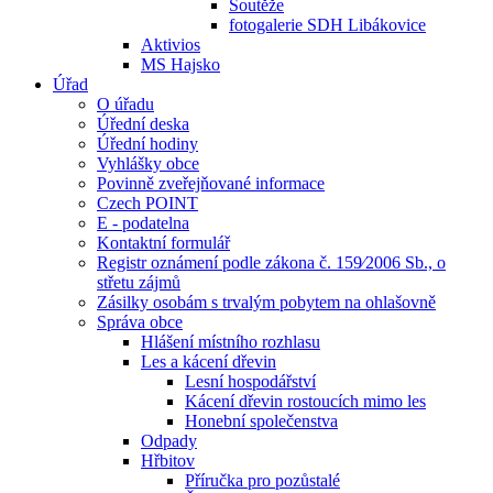
Soutěže
fotogalerie SDH Libákovice
Aktivios
MS Hajsko
Úřad
O úřadu
Úřední deska
Úřední hodiny
Vyhlášky obce
Povinně zveřejňované informace
Czech POINT
E - podatelna
Kontaktní formulář
Registr oznámení podle zákona č. 159⁄2006 Sb., o
střetu zájmů
Zásilky osobám s trvalým pobytem na ohlašovně
Správa obce
Hlášení místního rozhlasu
Les a kácení dřevin
Lesní hospodářství
Kácení dřevin rostoucích mimo les
Honební společenstva
Odpady
Hřbitov
Příručka pro pozůstalé