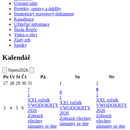
Územní plán
Projekty, opravy a údržby
Strategický rozvojový dokument
Kanalizace
Užitečné informace
Škola Řenče
Videa o obci
Zlatý erb
Spolky
Kalendář
Srpen
2026
Po
Út
St
Čt
Pá
So
Ne
27
28
29
30
31
1
2
7
9
8
1
1
1
XXI. ročník
XXI. ročník
XXI. ročník
VWODOKRTY
VWODOKRTY
3
4
5
6
VWODOKRTY
2026
2026
2026
Zobrazit
Zobrazit
Zobrazit všechny
všechny
všechny
záznamy ze dne
záznamy ze dne
záznamy ze dne