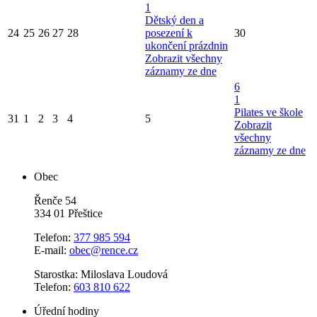
1
Dětský den a
24
25
26
27
28
posezení k
30
ukončení prázdnin
Zobrazit všechny
záznamy ze dne
6
1
Pilates ve škole
31
1
2
3
4
5
Zobrazit
všechny
záznamy ze dne
Obec
Řenče 54
334 01 Přeštice
Telefon:
377 985 594
E-mail:
obec@rence.cz
Starostka: Miloslava Loudová
Telefon:
603 810 622
Úřední hodiny