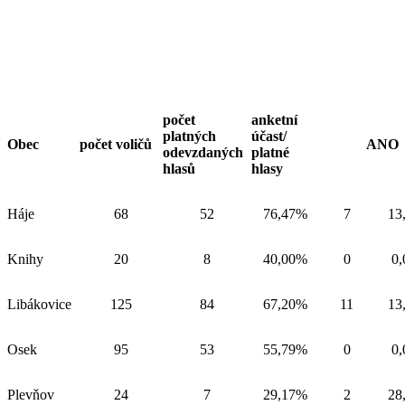
počet
anketní
platných
účast/
Obec
počet voličů
ANO
odevzdaných
platné
hlasů
hlasy
Háje
68
52
76,47%
7
13
Knihy
20
8
40,00%
0
0
Libákovice
125
84
67,20%
11
13
Osek
95
53
55,79%
0
0
Plevňov
24
7
29,17%
2
28