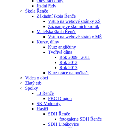
Otevírací doby
Jízdní řády
Škola Řenče
Základní škola Řenče
Vstup na webové stránky ZŠ
Záznamy ze školních kronik
Mateřská škola Řenče
Vstup na webové stránky MŠ
Kurzy, dílny
Kurz angličtiny
Tvořivá dílna
Rok 2009 - 2011
Rok 2012
Rok 2013
Kurz práce na počítači
Videa o obci
Zlatý erb
Spolky
TJ Řenče
FBC Dragon
SK Vodokrty
Hasiči
SDH Řenče
fotogalerie SDH Řenče
SDH Libákovice