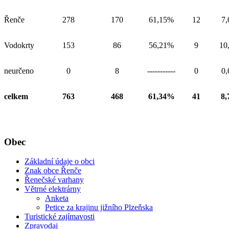
Řenče
278
170
61,15%
12
7
Vodokrty
153
86
56,21%
9
10
neurčeno
0
8
-----------
0
0
celkem
763
468
61,34%
41
8
Obec
Základní údaje o obci
Znak obce Řenče
Řenečské varhany
Větrné elektrárny
Anketa
Petice za krajinu jižního Plzeňska
Turistické zajímavosti
Zpravodaj