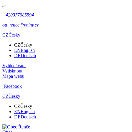
+420377985594
ou_rence@volny.cz
CZ
Česky
CZ
Česky
EN
English
DE
Deutsch
Vyhledávání
Vytisknout
Mapa webu
Facebook
CZ
Česky
CZ
Česky
EN
English
DE
Deutsch