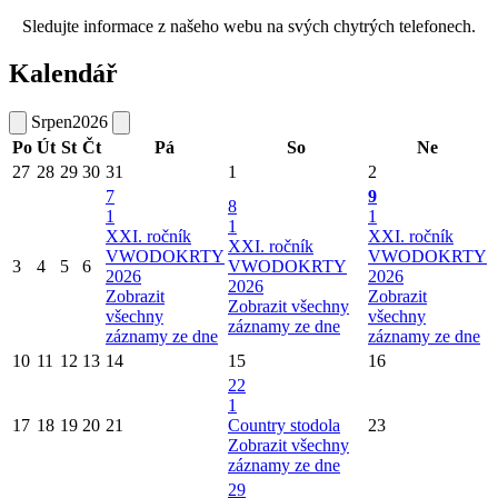
Sledujte informace z našeho webu na svých chytrých telefonech.
Kalendář
Srpen
2026
Po
Út
St
Čt
Pá
So
Ne
27
28
29
30
31
1
2
7
9
8
1
1
1
XXI. ročník
XXI. ročník
XXI. ročník
VWODOKRTY
VWODOKRTY
3
4
5
6
VWODOKRTY
2026
2026
2026
Zobrazit
Zobrazit
Zobrazit všechny
všechny
všechny
záznamy ze dne
záznamy ze dne
záznamy ze dne
10
11
12
13
14
15
16
22
1
17
18
19
20
21
Country stodola
23
Zobrazit všechny
záznamy ze dne
29