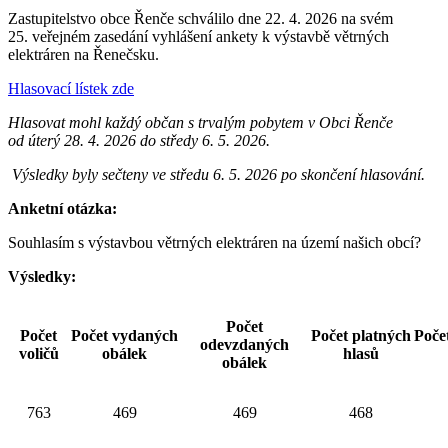
Zastupitelstvo obce Řenče schválilo dne 22. 4. 2026 na svém
25. veřejném zasedání vyhlášení ankety k výstavbě větrných
elektráren na Řenečsku.
Hlasovací lístek zde
Hlasovat mohl každý občan s trvalým pobytem v Obci Řenče
od úterý 28. 4. 2026 do středy 6. 5. 2026.
Výsledky byly sečteny ve středu 6. 5. 2026 po skončení hlasování.
Anketní otázka:
Souhlasím s výstavbou větrných elektráren na území našich obcí?
Výsledky:
Počet
Počet
Počet vydaných
Počet platných
Poče
odevzdaných
voličů
obálek
hlasů
obálek
763
469
469
468