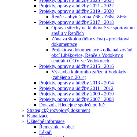
Projekty, opravy a údržby 2023 - 2024
Projekty, opravy a údržby 2021 - 2022
Projekty, opravy a údržby 2019 - 2020
Řenče - obytná zóna Z66 - Z66a, Z66c
Projekty, opravy a údržby 2017 - 2018
Oprava střechy na klubovně ve sportovním
areálu v Řenčích
Zóna za školou (tělocvična) - projektová
dokumentace
Projektová dokumentace - odkanalizování
obcí Libákovice, Řenče a Vodokrty s
centrální ČOV ve Vodokrtech
Projekty, opravy a údržby 2015 - 2016
Výstavba kulturního zařízení Vodokrty
(zahájeno r. 2014)
Projekty, opravy a údržby 2013 - 2014
Projekty, opravy a údržby 2011 - 2012
Projekty, opravy a údržby 2009 - 2010
Projekty, opravy a údržby 2007 - 2008
Dotazník Hledejme společnou řeč
Strategický rozvojový dokument
Kanalizace
Užitečné informace
Řemeslníci v obci
Lékaři