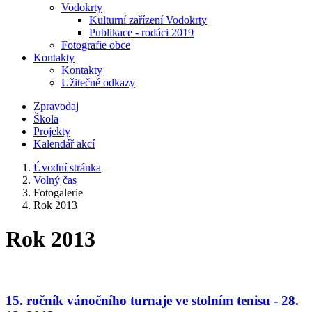
Vodokrty
Kulturní zařízení Vodokrty
Publikace - rodáci 2019
Fotografie obce
Kontakty
Kontakty
Užitečné odkazy
Zpravodaj
Škola
Projekty
Kalendář akcí
Úvodní stránka
Volný čas
Fotogalerie
Rok 2013
Rok 2013
15. ročník vánočního turnaje ve stolním tenisu - 28.