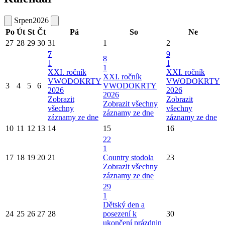
Srpen
2026
Po
Út
St
Čt
Pá
So
Ne
27
28
29
30
31
1
2
7
9
8
1
1
1
XXI. ročník
XXI. ročník
XXI. ročník
VWODOKRTY
VWODOKRTY
3
4
5
6
VWODOKRTY
2026
2026
2026
Zobrazit
Zobrazit
Zobrazit všechny
všechny
všechny
záznamy ze dne
záznamy ze dne
záznamy ze dne
10
11
12
13
14
15
16
22
1
17
18
19
20
21
Country stodola
23
Zobrazit všechny
záznamy ze dne
29
1
Dětský den a
24
25
26
27
28
posezení k
30
ukončení prázdnin