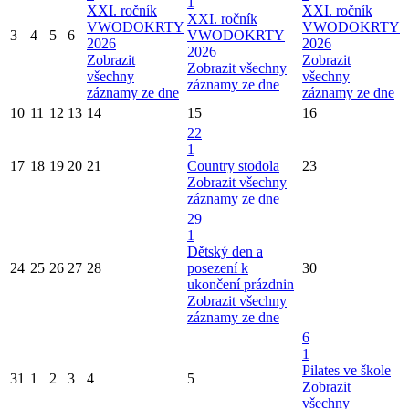
1
XXI. ročník
XXI. ročník
XXI. ročník
VWODOKRTY
VWODOKRTY
3
4
5
6
VWODOKRTY
2026
2026
2026
Zobrazit
Zobrazit
Zobrazit všechny
všechny
všechny
záznamy ze dne
záznamy ze dne
záznamy ze dne
10
11
12
13
14
15
16
22
1
17
18
19
20
21
Country stodola
23
Zobrazit všechny
záznamy ze dne
29
1
Dětský den a
24
25
26
27
28
posezení k
30
ukončení prázdnin
Zobrazit všechny
záznamy ze dne
6
1
Pilates ve škole
31
1
2
3
4
5
Zobrazit
všechny