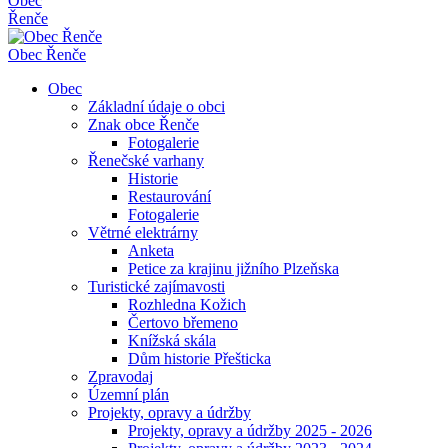
Obec
Řenče
Obec
Řenče
Obec
Základní údaje o obci
Znak obce Řenče
Fotogalerie
Řenečské varhany
Historie
Restaurování
Fotogalerie
Větrné elektrárny
Anketa
Petice za krajinu jižního Plzeňska
Turistické zajímavosti
Rozhledna Kožich
Čertovo břemeno
Knížská skála
Dům historie Přešticka
Zpravodaj
Územní plán
Projekty, opravy a údržby
Projekty, opravy a údržby 2025 - 2026