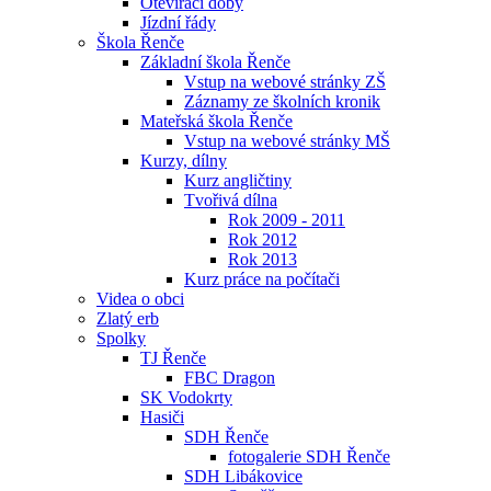
Otevírací doby
Jízdní řády
Škola Řenče
Základní škola Řenče
Vstup na webové stránky ZŠ
Záznamy ze školních kronik
Mateřská škola Řenče
Vstup na webové stránky MŠ
Kurzy, dílny
Kurz angličtiny
Tvořivá dílna
Rok 2009 - 2011
Rok 2012
Rok 2013
Kurz práce na počítači
Videa o obci
Zlatý erb
Spolky
TJ Řenče
FBC Dragon
SK Vodokrty
Hasiči
SDH Řenče
fotogalerie SDH Řenče
SDH Libákovice