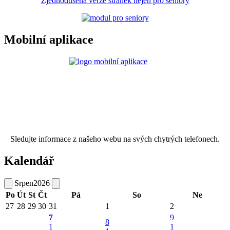
Zjednodušená verze stránek nejen pro seniory
Mobilní aplikace
Sledujte informace z našeho webu na svých chytrých telefonech.
Kalendář
Srpen
2026
Po
Út
St
Čt
Pá
So
Ne
27
28
29
30
31
1
2
7
9
8
1
1