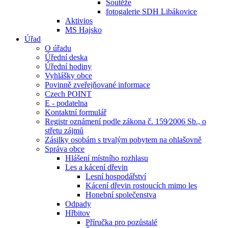
Soutěže
fotogalerie SDH Libákovice
Aktivios
MS Hajsko
Úřad
O úřadu
Úřední deska
Úřední hodiny
Vyhlášky obce
Povinně zveřejňované informace
Czech POINT
E - podatelna
Kontaktní formulář
Registr oznámení podle zákona č. 159⁄2006 Sb., o
střetu zájmů
Zásilky osobám s trvalým pobytem na ohlašovně
Správa obce
Hlášení místního rozhlasu
Les a kácení dřevin
Lesní hospodářství
Kácení dřevin rostoucích mimo les
Honební společenstva
Odpady
Hřbitov
Příručka pro pozůstalé