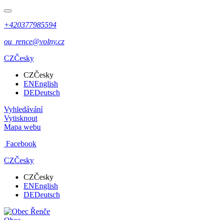
+420377985594
ou_rence@volny.cz
CZ
Česky
CZ
Česky
EN
English
DE
Deutsch
Vyhledávání
Vytisknout
Mapa webu
Facebook
CZ
Česky
CZ
Česky
EN
English
DE
Deutsch