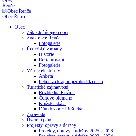
Obec
Řenče
Obec
Řenče
Obec
Základní údaje o obci
Znak obce Řenče
Fotogalerie
Řenečské varhany
Historie
Restaurování
Fotogalerie
Větrné elektrárny
Anketa
Petice za krajinu jižního Plzeňska
Turistické zajímavosti
Rozhledna Kožich
Čertovo břemeno
Knížská skála
Dům historie Přešticka
Zpravodaj
Územní plán
Projekty, opravy a údržby
Projekty, opravy a údržby 2025 - 2026