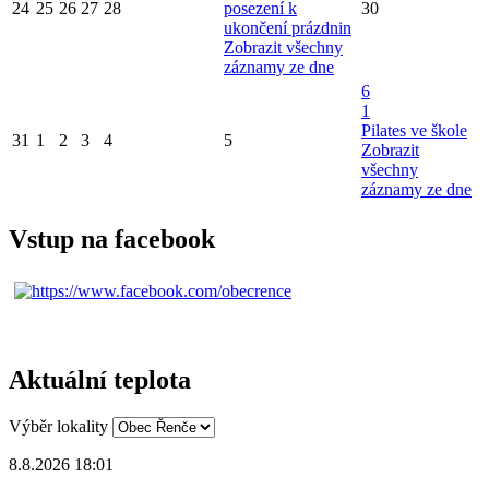
24
25
26
27
28
posezení k
30
ukončení prázdnin
Zobrazit všechny
záznamy ze dne
6
1
Pilates ve škole
31
1
2
3
4
5
Zobrazit
všechny
záznamy ze dne
Vstup na facebook
Aktuální teplota
Výběr lokality
8.8.2026 18:01