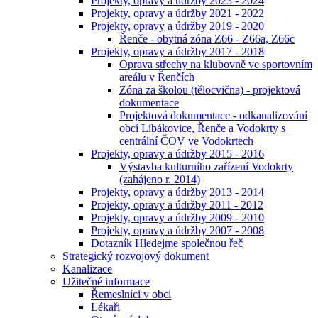
Projekty, opravy a údržby 2023 - 2024
Projekty, opravy a údržby 2021 - 2022
Projekty, opravy a údržby 2019 - 2020
Řenče - obytná zóna Z66 - Z66a, Z66c
Projekty, opravy a údržby 2017 - 2018
Oprava střechy na klubovně ve sportovním
areálu v Řenčích
Zóna za školou (tělocvična) - projektová
dokumentace
Projektová dokumentace - odkanalizování
obcí Libákovice, Řenče a Vodokrty s
centrální ČOV ve Vodokrtech
Projekty, opravy a údržby 2015 - 2016
Výstavba kulturního zařízení Vodokrty
(zahájeno r. 2014)
Projekty, opravy a údržby 2013 - 2014
Projekty, opravy a údržby 2011 - 2012
Projekty, opravy a údržby 2009 - 2010
Projekty, opravy a údržby 2007 - 2008
Dotazník Hledejme společnou řeč
Strategický rozvojový dokument
Kanalizace
Užitečné informace
Řemeslníci v obci
Lékaři