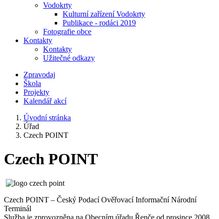
Vodokrty
Kulturní zařízení Vodokrty
Publikace - rodáci 2019
Fotografie obce
Kontakty
Kontakty
Užitečné odkazy
Zpravodaj
Škola
Projekty
Kalendář akcí
Úvodní stránka
Úřad
Czech POINT
Czech POINT
Czech POINT – Český Podací Ověřovací Informační Národní
Terminál
Služba je zprovozněna na Obecním úřadu Řenče od prosince 2008.