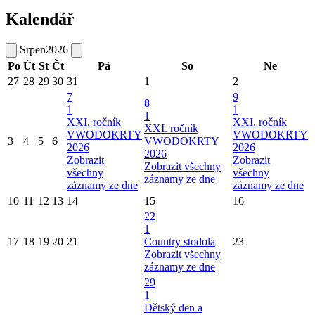
Kalendář
Srpen
2026
Po
Út
St
Čt
Pá
So
Ne
27
28
29
30
31
1
2
7
9
8
1
1
1
XXI. ročník
XXI. ročník
XXI. ročník
VWODOKRTY
VWODOKRTY
3
4
5
6
VWODOKRTY
2026
2026
2026
Zobrazit
Zobrazit
Zobrazit všechny
všechny
všechny
záznamy ze dne
záznamy ze dne
záznamy ze dne
10
11
12
13
14
15
16
22
1
17
18
19
20
21
Country stodola
23
Zobrazit všechny
záznamy ze dne
29
1
Dětský den a