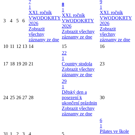
7
9
8
1
1
1
XXI. ročník
XXI. ročník
XXI. ročník
VWODOKRTY
VWODOKRTY
3
4
5
6
VWODOKRTY
2026
2026
2026
Zobrazit
Zobrazit
Zobrazit všechny
všechny
všechny
záznamy ze dne
záznamy ze dne
záznamy ze dne
10
11
12
13
14
15
16
22
1
17
18
19
20
21
Country stodola
23
Zobrazit všechny
záznamy ze dne
29
1
Dětský den a
24
25
26
27
28
posezení k
30
ukončení prázdnin
Zobrazit všechny
záznamy ze dne
6
1
Pilates ve škole
31
1
2
3
4
5