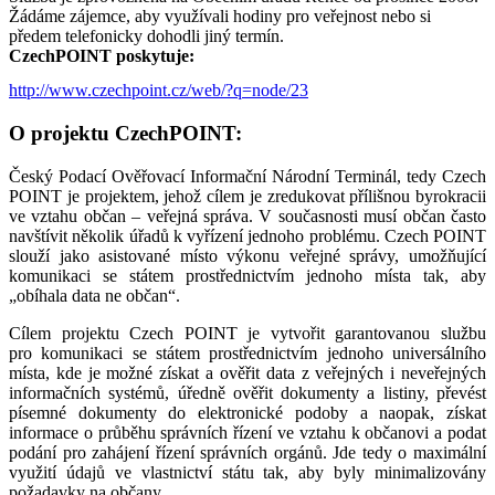
Žádáme zájemce, aby využívali hodiny pro veřejnost nebo si
předem telefonicky dohodli jiný termín.
CzechPOINT poskytuje:
http://www.czechpoint.cz/web/?q=node/23
O projektu CzechPOINT:
Český Podací Ověřovací Informační Národní Terminál, tedy Czech
POINT je projektem, jehož cílem je zredukovat přílišnou byrokracii
ve vztahu občan – veřejná správa. V současnosti musí občan často
navštívit několik úřadů k vyřízení jednoho problému. Czech POINT
slouží jako asistované místo výkonu veřejné správy, umožňující
komunikaci se státem prostřednictvím jednoho místa tak, aby
„obíhala data ne občan“.
Cílem projektu Czech POINT je vytvořit garantovanou službu
pro komunikaci se státem prostřednictvím jednoho universálního
místa, kde je možné získat a ověřit data z veřejných i neveřejných
informačních systémů, úředně ověřit dokumenty a listiny, převést
písemné dokumenty do elektronické podoby a naopak, získat
informace o průběhu správních řízení ve vztahu k občanovi a podat
podání pro zahájení řízení správních orgánů. Jde tedy o maximální
využití údajů ve vlastnictví státu tak, aby byly minimalizovány
požadavky na občany.