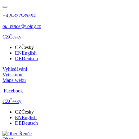
+420377985594
ou_rence@volny.cz
CZ
Česky
CZ
Česky
EN
English
DE
Deutsch
Vyhledávání
Vytisknout
Mapa webu
Facebook
CZ
Česky
CZ
Česky
EN
English
DE
Deutsch