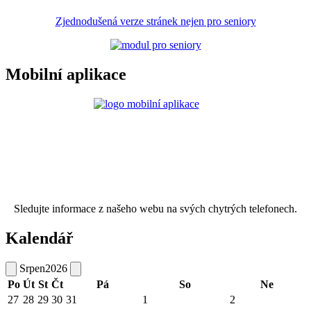
Zjednodušená verze stránek nejen pro seniory
Mobilní aplikace
Sledujte informace z našeho webu na svých chytrých telefonech.
Kalendář
Srpen
2026
Po
Út
St
Čt
Pá
So
Ne
27
28
29
30
31
1
2