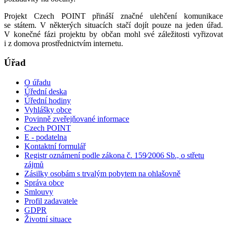
Projekt Czech POINT přináší značné ulehčení komunikace
se státem. V některých situacích stačí dojít pouze na jeden úřad.
V konečné fázi projektu by občan mohl své záležitosti vyřizovat
i z domova prostřednictvím internetu.
Úřad
O úřadu
Úřední deska
Úřední hodiny
Vyhlášky obce
Povinně zveřejňované informace
Czech POINT
E - podatelna
Kontaktní formulář
Registr oznámení podle zákona č. 159⁄2006 Sb., o střetu
zájmů
Zásilky osobám s trvalým pobytem na ohlašovně
Správa obce
Smlouvy
Profil zadavatele
GDPR
Životní situace