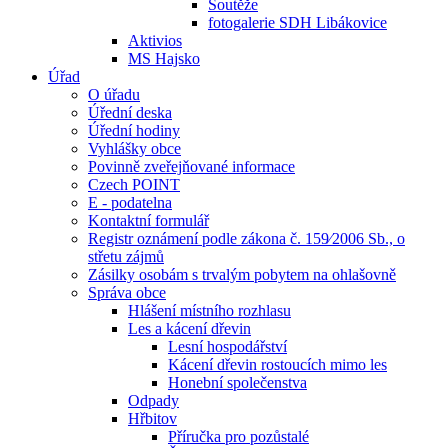
Soutěže
fotogalerie SDH Libákovice
Aktivios
MS Hajsko
Úřad
O úřadu
Úřední deska
Úřední hodiny
Vyhlášky obce
Povinně zveřejňované informace
Czech POINT
E - podatelna
Kontaktní formulář
Registr oznámení podle zákona č. 159⁄2006 Sb., o
střetu zájmů
Zásilky osobám s trvalým pobytem na ohlašovně
Správa obce
Hlášení místního rozhlasu
Les a kácení dřevin
Lesní hospodářství
Kácení dřevin rostoucích mimo les
Honební společenstva
Odpady
Hřbitov
Příručka pro pozůstalé