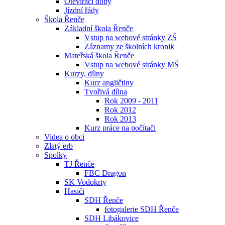
Otevírací doby
Jízdní řády
Škola Řenče
Základní škola Řenče
Vstup na webové stránky ZŠ
Záznamy ze školních kronik
Mateřská škola Řenče
Vstup na webové stránky MŠ
Kurzy, dílny
Kurz angličtiny
Tvořivá dílna
Rok 2009 - 2011
Rok 2012
Rok 2013
Kurz práce na počítači
Videa o obci
Zlatý erb
Spolky
TJ Řenče
FBC Dragon
SK Vodokrty
Hasiči
SDH Řenče
fotogalerie SDH Řenče
SDH Libákovice