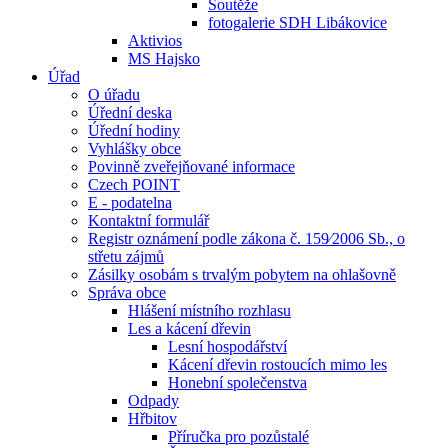
Soutěže
fotogalerie SDH Libákovice
Aktivios
MS Hajsko
Úřad
O úřadu
Úřední deska
Úřední hodiny
Vyhlášky obce
Povinně zveřejňované informace
Czech POINT
E - podatelna
Kontaktní formulář
Registr oznámení podle zákona č. 159⁄2006 Sb., o
střetu zájmů
Zásilky osobám s trvalým pobytem na ohlašovně
Správa obce
Hlášení místního rozhlasu
Les a kácení dřevin
Lesní hospodářství
Kácení dřevin rostoucích mimo les
Honební společenstva
Odpady
Hřbitov
Příručka pro pozůstalé