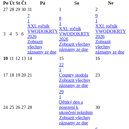
Po
Út
St
Čt
Pá
So
Ne
27
28
29
30
31
1
2
7
9
8
1
1
1
XXI. ročník
XXI. ročník
XXI. ročník
VWODOKRTY
VWODOKRTY
3
4
5
6
VWODOKRTY
2026
2026
2026
Zobrazit
Zobrazit
Zobrazit všechny
všechny
všechny
záznamy ze dne
záznamy ze dne
záznamy ze dne
10
11
12
13
14
15
16
22
1
17
18
19
20
21
Country stodola
23
Zobrazit všechny
záznamy ze dne
29
1
Dětský den a
24
25
26
27
28
posezení k
30
ukončení prázdnin
Zobrazit všechny
záznamy ze dne