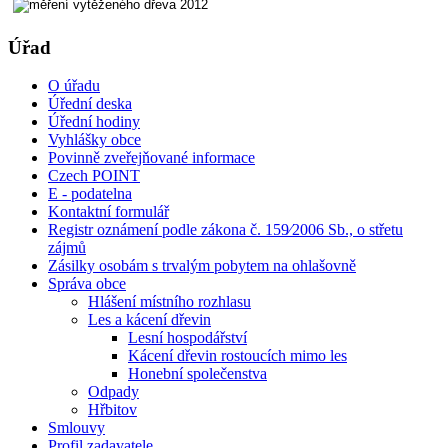
Úřad
O úřadu
Úřední deska
Úřední hodiny
Vyhlášky obce
Povinně zveřejňované informace
Czech POINT
E - podatelna
Kontaktní formulář
Registr oznámení podle zákona č. 159⁄2006 Sb., o střetu
zájmů
Zásilky osobám s trvalým pobytem na ohlašovně
Správa obce
Hlášení místního rozhlasu
Les a kácení dřevin
Lesní hospodářství
Kácení dřevin rostoucích mimo les
Honební společenstva
Odpady
Hřbitov
Smlouvy
Profil zadavatele