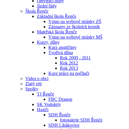
Otevírací doby
Jízdní řády
Škola Řenče
Základní škola Řenče
Vstup na webové stránky ZŠ
Záznamy ze školních kronik
Mateřská škola Řenče
Vstup na webové stránky MŠ
Kurzy, dílny
Kurz angličtiny
Tvořivá dílna
Rok 2009 - 2011
Rok 2012
Rok 2013
Kurz práce na počítači
Videa o obci
Zlatý erb
Spolky
TJ Řenče
FBC Dragon
SK Vodokrty
Hasiči
SDH Řenče
fotogalerie SDH Řenče
SDH Libákovice