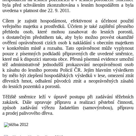
byla před schválením zkonzultována s lesním hospodářem a byla
uvedena v platnost dne 22. 9. 2011.
Cílem je zajistit hospodárnost, efektivnost a účelnost použití
veřejného majetku a prostředků. Účelem je také zajištění přesného
přehledu osob, které mohou zasahovat do lesních porostů,
s dostatečným předstihem tak, aby bylo možno provést okamžité
ověření oprávněnosti cizích osob k nakládání s obecním majetkem
v konkrétním místě a rozsahu. Tato oprávněnost může vyplynout
pouze z písemných podkladů připravených dle uvedené směrnice,
které má k dispozici starosta obce. Přesná písemná evidence umožní
též administrativně jednodušší prokazování neoprávněnosti osob
k zásahu do lesního porostu Policií ČR. Jejím hlavním výsledkem
by mělo být zlepšení hospodářských výsledků v lese, omezení ztrát
dřevních hmot, odhalení původců ztrát a neoprávněných zásahů
do lesních pozemků a porostů.
Těžiště směrnice leží v úpravě postupu při zadávání těžebních
zakázek. Dále upravuje přípravu a realizaci pěstební činnosti,
způsob zadávání výřezu žadatelům (samovýrobou), přípravu
a prodej palivového dřeva.