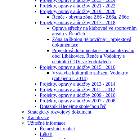
Projekty, opravy a údržby 2023 - 2024
Projekty, opravy a údržby 2021 - 2022
Projekty, opravy a údržby 2019 - 2020
Řenče - obytná zóna Z66 - Z66a, Z66c
Projekty, opravy a údržby 2017 - 2018
Oprava střechy na klubovně ve sportovním
areálu v Řenčích
Zóna za školou (tělocvična) - projektová
dokumentace
Projektová dokumentace - odkanalizování
obcí Libákovice, Řenče a Vodokrty s
centrální ČOV ve Vodokrtech
Projekty, opravy a údržby 2015 - 2016
Výstavba kulturního zařízení Vodokrty
(zahájeno r. 2014)
Projekty, opravy a údržby 2013 - 2014
Projekty, opravy a údržby 2011 - 2012
Projekty, opravy a údržby 2009 - 2010
Projekty, opravy a údržby 2007 - 2008
Dotazník Hledejme společnou řeč
Strategický rozvojový dokument
Kanalizace
Užitečné informace
Řemeslníci v obci
Lékaři