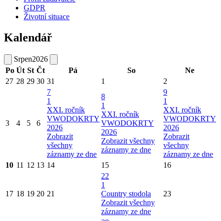
GDPR
Životní situace
Kalendář
Srpen
2026
Po
Út
St
Čt
Pá
So
Ne
27
28
29
30
31
1
2
7
9
8
1
1
1
XXI. ročník
XXI. ročník
XXI. ročník
VWODOKRTY
VWODOKRTY
3
4
5
6
VWODOKRTY
2026
2026
2026
Zobrazit
Zobrazit
Zobrazit všechny
všechny
všechny
záznamy ze dne
záznamy ze dne
záznamy ze dne
10
11
12
13
14
15
16
22
1
17
18
19
20
21
Country stodola
23
Zobrazit všechny
záznamy ze dne