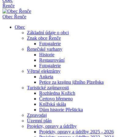
Obec
Řenče
Obec
Řenče
Obec
Základní údaje o obci
Znak obce Řenče
Fotogalerie
Řenečské varhany
Historie
Restaurování
Fotogalerie
Větrné elektrárny
Anketa
Petice za krajinu jižního Plzeňska
Turistické zajímavosti
Rozhledna Kožich
Čertovo břemeno
Knížská skála
Dům historie Přešticka
Zpravodaj
Územní plán
Projekty, opravy a údržby
Projekty, opravy a údržby 2025 - 2026