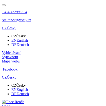
+420377985594
ou_rence@volny.cz
CZ
Česky
CZ
Česky
EN
English
DE
Deutsch
Vyhledávání
Vytisknout
Mapa webu
Facebook
CZ
Česky
CZ
Česky
EN
English
DE
Deutsch