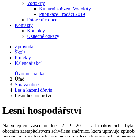
Vodokrty
Kulturní zařízení Vodokrty
Publikace - rodáci 2019
Fotografie obce
Kontakty
Kontakty
Užitečné odkazy
Zpravodaj
Škola
Projekty
Kalendář akcí
Úvodní stránka
Úřad
Správa obce
Les a kácení dřevin
Lesní hospodářství
Lesní hospodářství
Na veřejném zasedání dne 21. 9. 2011 v Libákovicích byla
obecním zastupitelstvem schválena směrnice, která upravuje způsob
hospodaření na lesních pozemcích a v lesních porostech. Směrnice