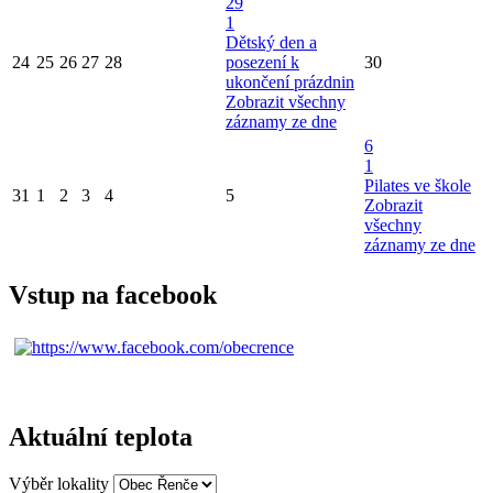
29
1
Dětský den a
24
25
26
27
28
posezení k
30
ukončení prázdnin
Zobrazit všechny
záznamy ze dne
6
1
Pilates ve škole
31
1
2
3
4
5
Zobrazit
všechny
záznamy ze dne
Vstup na facebook
Aktuální teplota
Výběr lokality