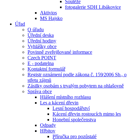
Soutěže
fotogalerie SDH Libákovice
Aktivios
MS Hajsko
Úřad
O úřadu
Úřední deska
Úřední hodiny
Vyhlášky obce
Povinně zveřejňované informace
Czech POINT
E - podatelna
Kontaktní formulář
Registr oznámení podle zákona č. 159⁄2006 Sb., o
střetu zájmů
Zásilky osobám s trvalým pobytem na ohlašovně
Správa obce
Hlášení místního rozhlasu
Les a kácení dřevin
Lesní hospodářství
Kácení dřevin rostoucích mimo les
Honební společenstva
Odpady
Hřbitov
Příručka pro pozůstalé