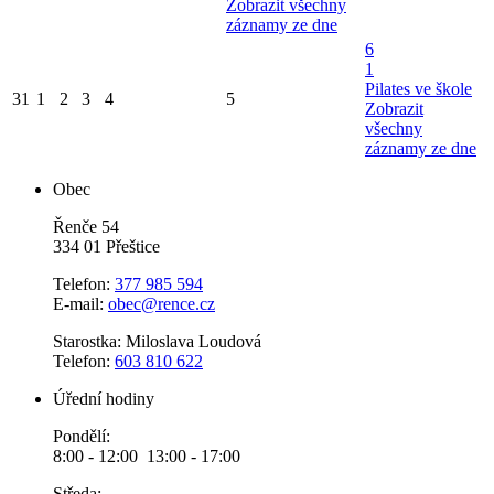
Zobrazit všechny
záznamy ze dne
6
1
Pilates ve škole
31
1
2
3
4
5
Zobrazit
všechny
záznamy ze dne
Obec
Řenče 54
334 01 Přeštice
Telefon:
377 985 594
E-mail:
obec@rence.cz
Starostka: Miloslava Loudová
Telefon:
603 810 622
Úřední hodiny
Pondělí:
8:00 - 12:00 13:00 - 17:00
Středa: