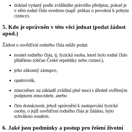
doklad vydaný podle zvláštního právního předpisu, pokud je
v něm rodné číslo uvedeno (např. průkaz o povolení k pobytu
cizince).
5. Kdo je oprávněn v této věci jednat (podat žádost
apod.)
Žádost o osvědčení rodného čísla může podat:
nositel rodného čísla, tj. fyzická osoba, které bylo rodné číslo
přiděleno (občan České republiky nebo cizinec),
jeho zákonný zástupce,
opatrovník,
zmocněnec na základě zvláštní plné moci s úředně ověřeným
podpisem zmocnitele, anebo
člen domácnosti, jehož oprávnění k zastupování fyzické
osoby, o jejíž osvědčení rodného čísla je žádáno, bylo
schváleno soudem.
6. Jaké jsou podmínky a postup pro řešení životní