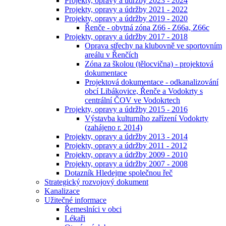
Projekty, opravy a údržby 2023 - 2024
Projekty, opravy a údržby 2021 - 2022
Projekty, opravy a údržby 2019 - 2020
Řenče - obytná zóna Z66 - Z66a, Z66c
Projekty, opravy a údržby 2017 - 2018
Oprava střechy na klubovně ve sportovním
areálu v Řenčích
Zóna za školou (tělocvična) - projektová
dokumentace
Projektová dokumentace - odkanalizování
obcí Libákovice, Řenče a Vodokrty s
centrální ČOV ve Vodokrtech
Projekty, opravy a údržby 2015 - 2016
Výstavba kulturního zařízení Vodokrty
(zahájeno r. 2014)
Projekty, opravy a údržby 2013 - 2014
Projekty, opravy a údržby 2011 - 2012
Projekty, opravy a údržby 2009 - 2010
Projekty, opravy a údržby 2007 - 2008
Dotazník Hledejme společnou řeč
Strategický rozvojový dokument
Kanalizace
Užitečné informace
Řemeslníci v obci
Lékaři