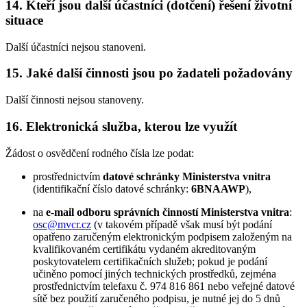
14. Kteří jsou další účastníci (dotčení) řešení životní
situace
Další účastníci nejsou stanoveni.
15. Jaké další činnosti jsou po žadateli požadovány
Další činnosti nejsou stanoveny.
16. Elektronická služba, kterou lze využít
Žádost o osvědčení rodného čísla lze podat:
prostřednictvím
datové schránky Ministerstva vnitra
(identifikační číslo datové schránky:
6BNAAWP
),
na
e-mail odboru správních činností Ministerstva vnitra
:
osc@mvcr.cz
(v takovém případě však musí být podání
opatřeno zaručeným elektronickým podpisem založeným na
kvalifikovaném certifikátu vydaném akreditovaným
poskytovatelem certifikačních služeb; pokud je podání
učiněno pomocí jiných technických prostředků, zejména
prostřednictvím telefaxu č. 974 816 861 nebo veřejné datové
sítě bez použití zaručeného podpisu, je nutné jej do 5 dnů