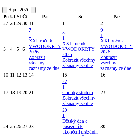
Srpen
2026
Po
Út
St
Čt
Pá
So
Ne
27
28
29
30
31
1
2
7
9
8
1
1
1
XXI. ročník
XXI. ročník
XXI. ročník
VWODOKRTY
VWODOKRTY
3
4
5
6
VWODOKRTY
2026
2026
2026
Zobrazit
Zobrazit
Zobrazit všechny
všechny
všechny
záznamy ze dne
záznamy ze dne
záznamy ze dne
10
11
12
13
14
15
16
22
1
17
18
19
20
21
Country stodola
23
Zobrazit všechny
záznamy ze dne
29
1
Dětský den a
24
25
26
27
28
posezení k
30
ukončení prázdnin