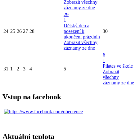
Zobrazit všechny
záznamy ze dne
29
1
Dětský den a
24
25
26
27
28
posezení k
30
ukončení prázdnin
Zobrazit všechny
záznamy ze dne
6
1
Pilates ve škole
31
1
2
3
4
5
Zobrazit
všechny
záznamy ze dne
Vstup na facebook
Aktuální teplota