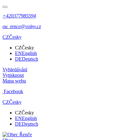
+420377985594
ou_rence@volny.cz
CZ
Česky
CZ
Česky
EN
English
DE
Deutsch
Vyhledávání
Vytisknout
Mapa webu
Facebook
CZ
Česky
CZ
Česky
EN
English
DE
Deutsch