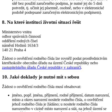
sítě bez použití zaručeného podpisu, je nutné jej do 5 dnů
potvrdit, tj. učinit jej písemně, osobně, nebo v elektronické
podobě podepsané zaručeným elektronickým podpisem).
8. Na které instituci životní situaci řešit
Ministerstvo vnitra
odbor správních činností
oddělení rodných čísel
náměstí Hrdinů 1634/3
140 21 Praha 4
Žádost o osvědčení rodného čísla lze rovněž podat prostřednictvím
kteréhokoliv obecního úřadu na území České republiky nebo
zastupitelského úřadu České republiky v zahraničí
.
10. Jaké doklady je nutné mít s sebou
Žádost o osvědčení rodného čísla musí obsahovat:
jméno, popř. jména, příjmení, rodné příjmení, datum narození,
místo a okres narození nositele rodného čísla, o osvědčení
jehož rodného čísla je žádáno; u nositele rodného čísla
narozeného v cizině místo narození a stát, na jehož území se