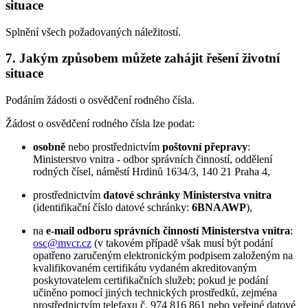
situace
Splnění všech požadovaných náležitostí.
7. Jakým způsobem můžete zahájit řešení životní
situace
Podáním žádosti o osvědčení rodného čísla.
Žádost o osvědčení rodného čísla lze podat:
osobně
nebo prostřednictvím
poštovní přepravy
:
Ministerstvo vnitra - odbor správních činností, oddělení
rodných čísel, náměstí Hrdinů 1634/3, 140 21 Praha 4,
prostřednictvím
datové schránky Ministerstva vnitra
(identifikační číslo datové schránky:
6BNAAWP
),
na
e-mail odboru správních činností Ministerstva vnitra
:
osc@mvcr.cz
(v takovém případě však musí být podání
opatřeno zaručeným elektronickým podpisem založeným na
kvalifikovaném certifikátu vydaném akreditovaným
poskytovatelem certifikačních služeb; pokud je podání
učiněno pomocí jiných technických prostředků, zejména
prostřednictvím telefaxu č. 974 816 861 nebo veřejné datové