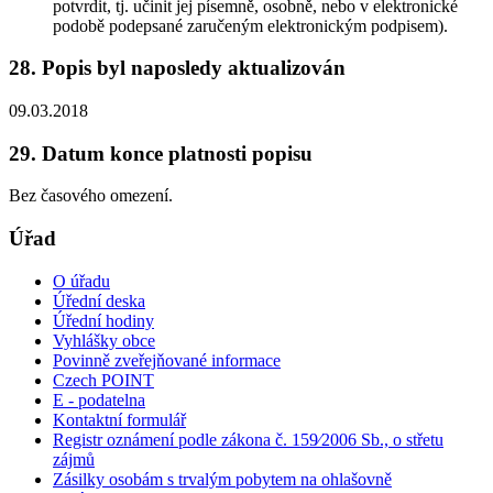
potvrdit, tj. učinit jej písemně, osobně, nebo v elektronické
podobě podepsané zaručeným elektronickým podpisem).
28. Popis byl naposledy aktualizován
09.03.2018
29. Datum konce platnosti popisu
Bez časového omezení.
Úřad
O úřadu
Úřední deska
Úřední hodiny
Vyhlášky obce
Povinně zveřejňované informace
Czech POINT
E - podatelna
Kontaktní formulář
Registr oznámení podle zákona č. 159⁄2006 Sb., o střetu
zájmů
Zásilky osobám s trvalým pobytem na ohlašovně