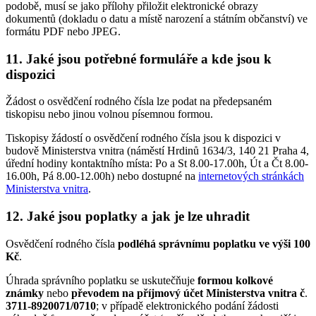
podobě, musí se jako přílohy přiložit elektronické obrazy
dokumentů (dokladu o datu a místě narození a státním občanství) ve
formátu PDF nebo JPEG.
11. Jaké jsou potřebné formuláře a kde jsou k
dispozici
Žádost o osvědčení rodného čísla lze podat na předepsaném
tiskopisu nebo jinou volnou písemnou formou.
Tiskopisy žádostí o osvědčení rodného čísla jsou k dispozici v
budově Ministerstva vnitra (náměstí Hrdinů 1634/3, 140 21 Praha 4,
úřední hodiny kontaktního místa: Po a St 8.00-17.00h, Út a Čt 8.00-
16.00h, Pá 8.00-12.00h) nebo dostupné na
internetových stránkách
Ministerstva vnitra
.
12. Jaké jsou poplatky a jak je lze uhradit
Osvědčení rodného čísla
podléhá správnímu poplatku ve výši 100
Kč
.
Úhrada správního poplatku se uskutečňuje
formou kolkové
známky
nebo
převodem na příjmový účet Ministerstva vnitra č
.
3711-8920071/0710
; v případě elektronického podání žádosti