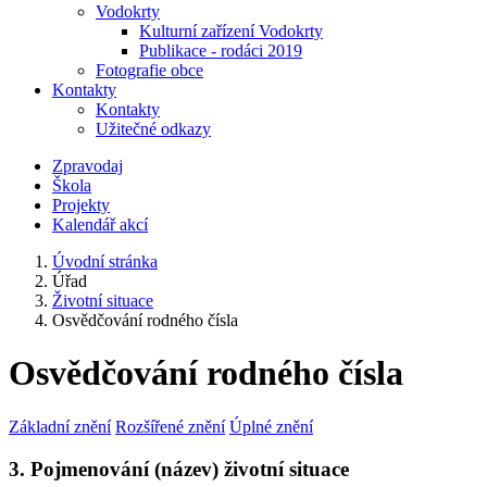
Vodokrty
Kulturní zařízení Vodokrty
Publikace - rodáci 2019
Fotografie obce
Kontakty
Kontakty
Užitečné odkazy
Zpravodaj
Škola
Projekty
Kalendář akcí
Úvodní stránka
Úřad
Životní situace
Osvědčování rodného čísla
Osvědčování rodného čísla
Základní znění
Rozšířené znění
Úplné znění
3. Pojmenování (název) životní situace