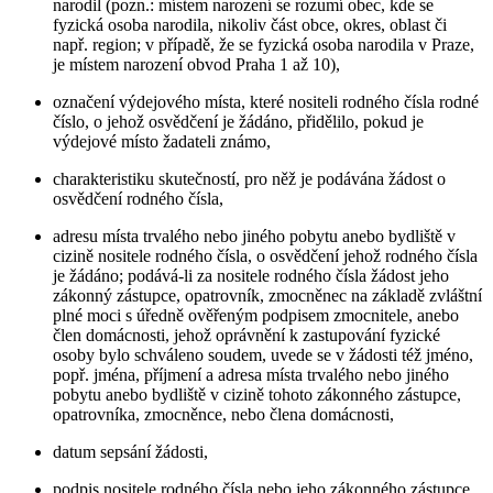
narodil (pozn.: místem narození se rozumí obec, kde se
fyzická osoba narodila, nikoliv část obce, okres, oblast či
např. region; v případě, že se fyzická osoba narodila v Praze,
je místem narození obvod Praha 1 až 10),
označení výdejového místa, které nositeli rodného čísla rodné
číslo, o jehož osvědčení je žádáno, přidělilo, pokud je
výdejové místo žadateli známo,
charakteristiku skutečností, pro něž je podávána žádost o
osvědčení rodného čísla,
adresu místa trvalého nebo jiného pobytu anebo bydliště v
cizině nositele rodného čísla, o osvědčení jehož rodného čísla
je žádáno; podává-li za nositele rodného čísla žádost jeho
zákonný zástupce, opatrovník, zmocněnec na základě zvláštní
plné moci s úředně ověřeným podpisem zmocnitele, anebo
člen domácnosti, jehož oprávnění k zastupování fyzické
osoby bylo schváleno soudem, uvede se v žádosti též jméno,
popř. jména, příjmení a adresa místa trvalého nebo jiného
pobytu anebo bydliště v cizině tohoto zákonného zástupce,
opatrovníka, zmocněnce, nebo člena domácnosti,
datum sepsání žádosti,
podpis nositele rodného čísla nebo jeho zákonného zástupce,