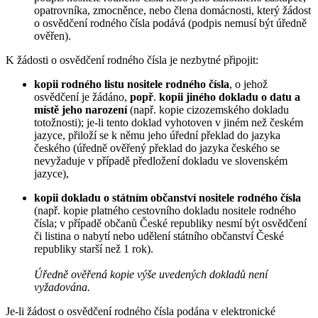
opatrovníka, zmocněnce, nebo člena domácnosti, který žádost
o osvědčení rodného čísla podává (podpis nemusí být úředně
ověřen).
K žádosti o osvědčení rodného čísla je nezbytné připojit:
kopii rodného listu nositele rodného čísla
, o jehož
osvědčení je žádáno,
popř
.
kopii jiného dokladu o datu a
místě jeho narození
(např. kopie cizozemského dokladu
totožnosti); je-li tento doklad vyhotoven v jiném než českém
jazyce, přiloží se k němu jeho úřední překlad do jazyka
českého (úředně ověřený překlad do jazyka českého se
nevyžaduje v případě předložení dokladu ve slovenském
jazyce),
kopii dokladu o státním občanství nositele rodného čísla
(např. kopie platného cestovního dokladu nositele rodného
čísla; v případě občanů České republiky nesmí být osvědčení
či listina o nabytí nebo udělení státního občanství České
republiky starší než 1 rok).
Úředně ověřená kopie výše uvedených dokladů není
vyžadována.
Je-li žádost o osvědčení rodného čísla podána v elektronické