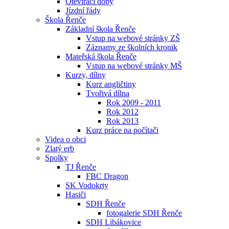
Otevírací doby
Jízdní řády
Škola Řenče
Základní škola Řenče
Vstup na webové stránky ZŠ
Záznamy ze školních kronik
Mateřská škola Řenče
Vstup na webové stránky MŠ
Kurzy, dílny
Kurz angličtiny
Tvořivá dílna
Rok 2009 - 2011
Rok 2012
Rok 2013
Kurz práce na počítači
Videa o obci
Zlatý erb
Spolky
TJ Řenče
FBC Dragon
SK Vodokrty
Hasiči
SDH Řenče
fotogalerie SDH Řenče
SDH Libákovice