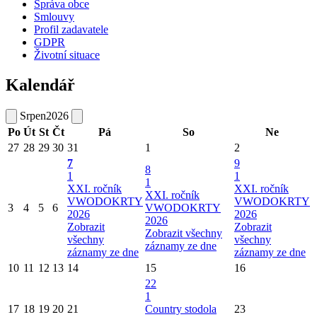
Správa obce
Smlouvy
Profil zadavatele
GDPR
Životní situace
Kalendář
Srpen
2026
Po
Út
St
Čt
Pá
So
Ne
27
28
29
30
31
1
2
7
9
8
1
1
1
XXI. ročník
XXI. ročník
XXI. ročník
VWODOKRTY
VWODOKRTY
3
4
5
6
VWODOKRTY
2026
2026
2026
Zobrazit
Zobrazit
Zobrazit všechny
všechny
všechny
záznamy ze dne
záznamy ze dne
záznamy ze dne
10
11
12
13
14
15
16
22
1
17
18
19
20
21
Country stodola
23