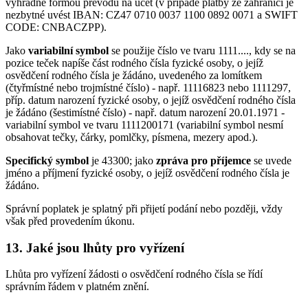
výhradně formou převodu na účet (v případě platby ze zahraničí je
nezbytné uvést IBAN: CZ47 0710 0037 1100 0892 0071 a SWIFT
CODE: CNBACZPP).
Jako
variabilní symbol
se použije číslo ve tvaru 1111...., kdy se na
pozice teček napíše část rodného čísla fyzické osoby, o jejíž
osvědčení rodného čísla je žádáno, uvedeného za lomítkem
(čtyřmístné nebo trojmístné číslo) - např. 11116823 nebo 1111297,
příp. datum narození fyzické osoby, o jejíž osvědčení rodného čísla
je žádáno (šestimístné číslo) - např. datum narození 20.01.1971 -
variabilní symbol ve tvaru 1111200171 (variabilní symbol nesmí
obsahovat tečky, čárky, pomlčky, písmena, mezery apod.).
Specifický symbol
je 43300; jako
zpráva pro příjemce
se uvede
jméno a příjmení fyzické osoby, o jejíž osvědčení rodného čísla je
žádáno.
Správní poplatek je splatný při přijetí podání nebo později, vždy
však před provedením úkonu.
13. Jaké jsou lhůty pro vyřízení
Lhůta pro vyřízení žádosti o osvědčení rodného čísla se řídí
správním řádem v platném znění.