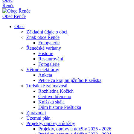
Obec
Řenče
Obec
Řenče
Obec
Základní údaje o obci
Znak obce Řenče
Fotogalerie
Řenečské varhany
Historie
Restaurování
Fotogalerie
Větrné elektrárny
Anketa
Petice za krajinu jižního Plzeňska
Turistické zajímavosti
Rozhledna Kožich
Čertovo břemeno
Knížská skála
Dům historie Přešticka
Zpravodaj
Územní plán
Projekty, opravy a údržby
Projekty, opravy a údržby 2025 - 2026