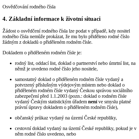
Osvědčování rodného čísla
4. Základní informace k životní situaci
Žádost o osvědčení rodného čísla lze podat v případě, kdy nositel
rodného čísla nemůže prokázat, že mu bylo přiděleno rodné číslo
žádným z dokladů o přiděleném rodném čísle.
Dokladem o přiděleném rodném čísle je:
rodný list, oddací list, doklad o partnerství nebo úmrtní list, na
němž je uvedeno rodné číslo jeho nositele,
samostatný doklad o přiděleném rodném čísle vydaný a
potvrzený příslušným výdejovým místem nebo doklad o
přiděleném rodném čísle vydaný Českou správou sociálního
zabezpečení před 1.1.2003 (pozn.: doklad o rodném čísle
vydaný Českým statistickým úřadem
není
ve smyslu platné
právní úpravy dokladem o přiděleném rodném čísle),
občanský průkaz vydaný na území České republiky,
cestovní doklad vydaný na území České republiky, pokud je v
něm rodné číslo uvedeno, nebo