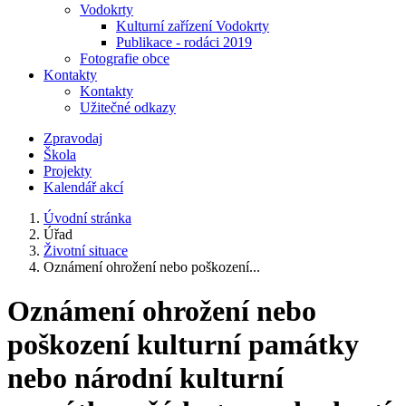
Vodokrty
Kulturní zařízení Vodokrty
Publikace - rodáci 2019
Fotografie obce
Kontakty
Kontakty
Užitečné odkazy
Zpravodaj
Škola
Projekty
Kalendář akcí
Úvodní stránka
Úřad
Životní situace
Oznámení ohrožení nebo poškození...
Oznámení ohrožení nebo
poškození kulturní památky
nebo národní kulturní