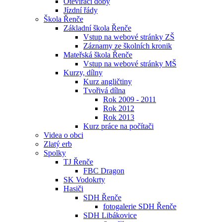
Otevírací doby
Jízdní řády
Škola Řenče
Základní škola Řenče
Vstup na webové stránky ZŠ
Záznamy ze školních kronik
Mateřská škola Řenče
Vstup na webové stránky MŠ
Kurzy, dílny
Kurz angličtiny
Tvořivá dílna
Rok 2009 - 2011
Rok 2012
Rok 2013
Kurz práce na počítači
Videa o obci
Zlatý erb
Spolky
TJ Řenče
FBC Dragon
SK Vodokrty
Hasiči
SDH Řenče
fotogalerie SDH Řenče
SDH Libákovice