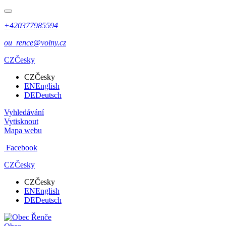
+420377985594
ou_rence@volny.cz
CZ
Česky
CZ
Česky
EN
English
DE
Deutsch
Vyhledávání
Vytisknout
Mapa webu
Facebook
CZ
Česky
CZ
Česky
EN
English
DE
Deutsch