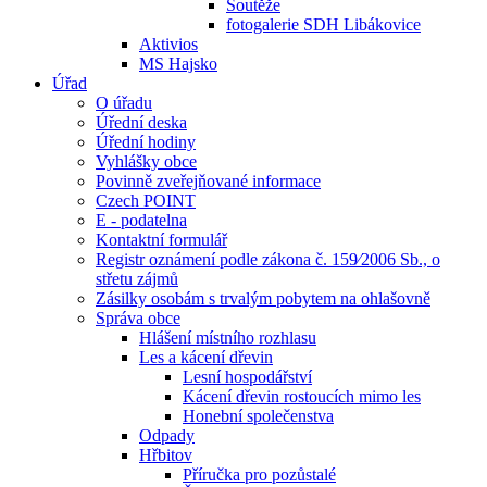
Soutěže
fotogalerie SDH Libákovice
Aktivios
MS Hajsko
Úřad
O úřadu
Úřední deska
Úřední hodiny
Vyhlášky obce
Povinně zveřejňované informace
Czech POINT
E - podatelna
Kontaktní formulář
Registr oznámení podle zákona č. 159⁄2006 Sb., o
střetu zájmů
Zásilky osobám s trvalým pobytem na ohlašovně
Správa obce
Hlášení místního rozhlasu
Les a kácení dřevin
Lesní hospodářství
Kácení dřevin rostoucích mimo les
Honební společenstva
Odpady
Hřbitov
Příručka pro pozůstalé