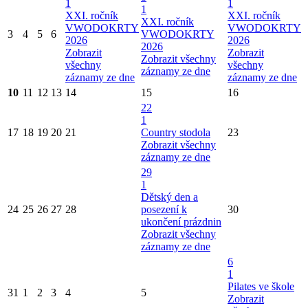
1
1
1
XXI. ročník
XXI. ročník
XXI. ročník
VWODOKRTY
VWODOKRTY
3
4
5
6
VWODOKRTY
2026
2026
2026
Zobrazit
Zobrazit
Zobrazit všechny
všechny
všechny
záznamy ze dne
záznamy ze dne
záznamy ze dne
10
11
12
13
14
15
16
22
1
17
18
19
20
21
Country stodola
23
Zobrazit všechny
záznamy ze dne
29
1
Dětský den a
24
25
26
27
28
posezení k
30
ukončení prázdnin
Zobrazit všechny
záznamy ze dne
6
1
Pilates ve škole
31
1
2
3
4
5
Zobrazit