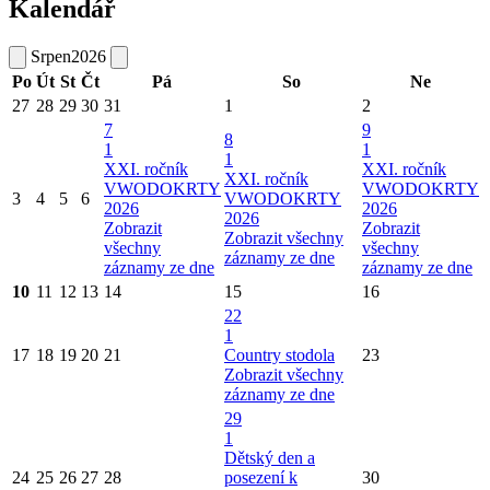
Kalendář
Srpen
2026
Po
Út
St
Čt
Pá
So
Ne
27
28
29
30
31
1
2
7
9
8
1
1
1
XXI. ročník
XXI. ročník
XXI. ročník
VWODOKRTY
VWODOKRTY
3
4
5
6
VWODOKRTY
2026
2026
2026
Zobrazit
Zobrazit
Zobrazit všechny
všechny
všechny
záznamy ze dne
záznamy ze dne
záznamy ze dne
10
11
12
13
14
15
16
22
1
17
18
19
20
21
Country stodola
23
Zobrazit všechny
záznamy ze dne
29
1
Dětský den a
24
25
26
27
28
posezení k
30