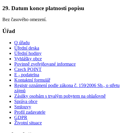
29. Datum konce platnosti popisu
Bez časového omezení.
Úřad
O úřadu
Úřední deska
Úřední hodiny
Vyhlášky obce
Povinně zveřejňované informace
Czech POINT
E - podatelna
Kontaktní formulář
Registr oznámení podle zákona č. 159⁄2006 Sb., o střetu
zájmů
Zásilky osobám s trvalým pobytem na ohlašovně
Správa obce
Smlouvy
Profil zadavatele
GDPR
Životní situace