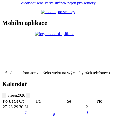
Zjednodušená verze stránek nejen pro seniory
Mobilní aplikace
Sledujte informace z našeho webu na svých chytrých telefonech.
Kalendář
Srpen
2026
Po
Út
St
Čt
Pá
So
Ne
27
28
29
30
31
1
2
7
9
8