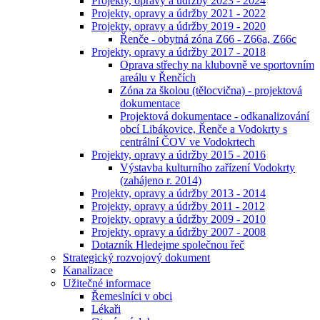
Projekty, opravy a údržby 2023 - 2024
Projekty, opravy a údržby 2021 - 2022
Projekty, opravy a údržby 2019 - 2020
Řenče - obytná zóna Z66 - Z66a, Z66c
Projekty, opravy a údržby 2017 - 2018
Oprava střechy na klubovně ve sportovním
areálu v Řenčích
Zóna za školou (tělocvična) - projektová
dokumentace
Projektová dokumentace - odkanalizování
obcí Libákovice, Řenče a Vodokrty s
centrální ČOV ve Vodokrtech
Projekty, opravy a údržby 2015 - 2016
Výstavba kulturního zařízení Vodokrty
(zahájeno r. 2014)
Projekty, opravy a údržby 2013 - 2014
Projekty, opravy a údržby 2011 - 2012
Projekty, opravy a údržby 2009 - 2010
Projekty, opravy a údržby 2007 - 2008
Dotazník Hledejme společnou řeč
Strategický rozvojový dokument
Kanalizace
Užitečné informace
Řemeslníci v obci
Lékaři