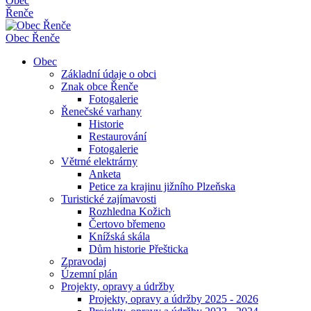
Obec
Řenče
Obec
Řenče
Obec
Základní údaje o obci
Znak obce Řenče
Fotogalerie
Řenečské varhany
Historie
Restaurování
Fotogalerie
Větrné elektrárny
Anketa
Petice za krajinu jižního Plzeňska
Turistické zajímavosti
Rozhledna Kožich
Čertovo břemeno
Knížská skála
Dům historie Přešticka
Zpravodaj
Územní plán
Projekty, opravy a údržby
Projekty, opravy a údržby 2025 - 2026