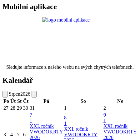
Mobilní aplikace
Sledujte informace z našeho webu na svých chytrých telefonech.
Kalendář
Srpen
2026
Po
Út
St
Čt
Pá
So
Ne
27
28
29
30
31
1
2
7
9
8
1
1
1
XXI. ročník
XXI. ročník
XXI. ročník
VWODOKRTY
VWODOKRTY
3
4
5
6
VWODOKRTY
2026
2026