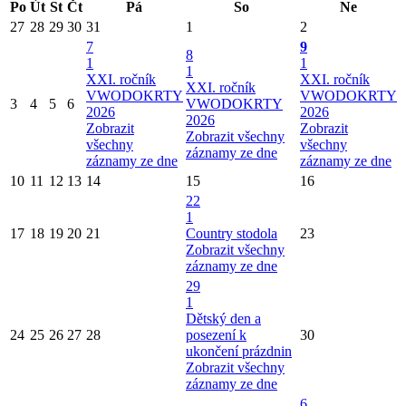
Po
Út
St
Čt
Pá
So
Ne
27
28
29
30
31
1
2
7
9
8
1
1
1
XXI. ročník
XXI. ročník
XXI. ročník
VWODOKRTY
VWODOKRTY
3
4
5
6
VWODOKRTY
2026
2026
2026
Zobrazit
Zobrazit
Zobrazit všechny
všechny
všechny
záznamy ze dne
záznamy ze dne
záznamy ze dne
10
11
12
13
14
15
16
22
1
17
18
19
20
21
Country stodola
23
Zobrazit všechny
záznamy ze dne
29
1
Dětský den a
24
25
26
27
28
posezení k
30
ukončení prázdnin
Zobrazit všechny
záznamy ze dne
6