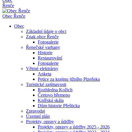
Obec
Řenče
Obec
Řenče
Obec
Základní údaje o obci
Znak obce Řenče
Fotogalerie
Řenečské varhany
Historie
Restaurování
Fotogalerie
Větrné elektrárny
Anketa
Petice za krajinu jižního Plzeňska
Turistické zajímavosti
Rozhledna Kožich
Čertovo břemeno
Knížská skála
Dům historie Přešticka
Zpravodaj
Územní plán
Projekty, opravy a údržby
Projekty, opravy a údržby 2025 - 2026