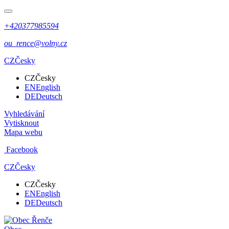
+420377985594
ou_rence@volny.cz
CZ
Česky
CZ
Česky
EN
English
DE
Deutsch
Vyhledávání
Vytisknout
Mapa webu
Facebook
CZ
Česky
CZ
Česky
EN
English
DE
Deutsch