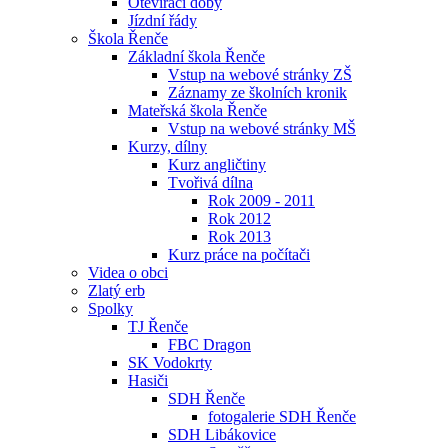
Otevírací doby
Jízdní řády
Škola Řenče
Základní škola Řenče
Vstup na webové stránky ZŠ
Záznamy ze školních kronik
Mateřská škola Řenče
Vstup na webové stránky MŠ
Kurzy, dílny
Kurz angličtiny
Tvořivá dílna
Rok 2009 - 2011
Rok 2012
Rok 2013
Kurz práce na počítači
Videa o obci
Zlatý erb
Spolky
TJ Řenče
FBC Dragon
SK Vodokrty
Hasiči
SDH Řenče
fotogalerie SDH Řenče
SDH Libákovice