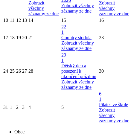
2026
Zobrazit
Zobrazit
Zobrazit všechny
všechny
všechny
záznamy ze dne
záznamy ze dne
záznamy ze dne
10
11
12
13
14
15
16
22
1
17
18
19
20
21
Country stodola
23
Zobrazit všechny
záznamy ze dne
29
1
Dětský den a
24
25
26
27
28
posezení k
30
ukončení prázdnin
Zobrazit všechny
záznamy ze dne
6
1
Pilates ve škole
31
1
2
3
4
5
Zobrazit
všechny
záznamy ze dne
Obec