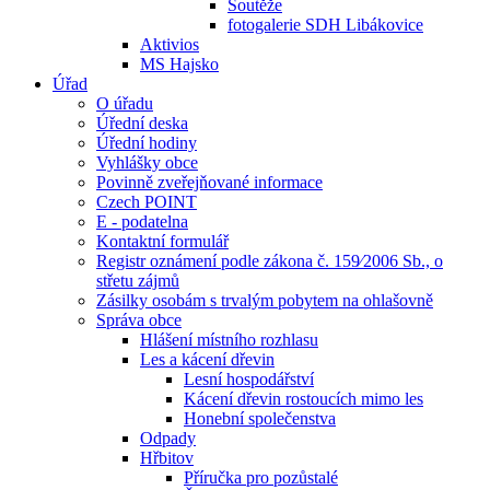
Soutěže
fotogalerie SDH Libákovice
Aktivios
MS Hajsko
Úřad
O úřadu
Úřední deska
Úřední hodiny
Vyhlášky obce
Povinně zveřejňované informace
Czech POINT
E - podatelna
Kontaktní formulář
Registr oznámení podle zákona č. 159⁄2006 Sb., o
střetu zájmů
Zásilky osobám s trvalým pobytem na ohlašovně
Správa obce
Hlášení místního rozhlasu
Les a kácení dřevin
Lesní hospodářství
Kácení dřevin rostoucích mimo les
Honební společenstva
Odpady
Hřbitov
Příručka pro pozůstalé