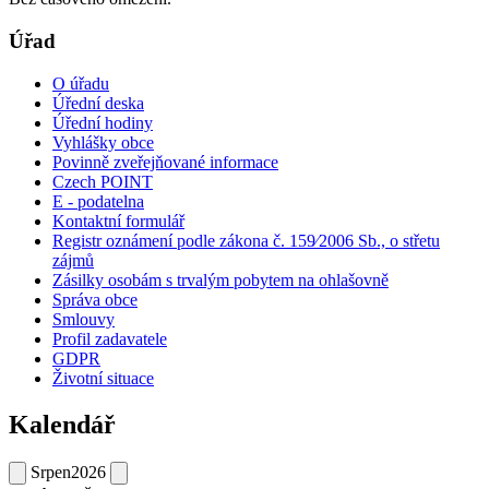
Úřad
O úřadu
Úřední deska
Úřední hodiny
Vyhlášky obce
Povinně zveřejňované informace
Czech POINT
E - podatelna
Kontaktní formulář
Registr oznámení podle zákona č. 159⁄2006 Sb., o střetu
zájmů
Zásilky osobám s trvalým pobytem na ohlašovně
Správa obce
Smlouvy
Profil zadavatele
GDPR
Životní situace
Kalendář
Srpen
2026