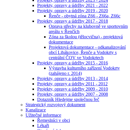
Projekty, opravy a údržby 2023 - 2024
Projekty, opravy a údržby 2021 - 2022
Projekty, opravy a údržby 2019 - 2020
Řenče - obytná zóna Z66 - Z66a, Z66c
Projekty, opravy a údržby 2017 - 2018
Oprava střechy na klubovně ve sportovním
areálu v Řenčích
Zóna za školou (tělocvična) - projektová
dokumentace
Projektová dokumentace - odkanalizování
obcí Libákovice, Řenče a Vodokrty s
centrální ČOV ve Vodokrtech
Projekty, opravy a údržby 2015 - 2016
Výstavba kulturního zařízení Vodokrty
(zahájeno r. 2014)
Projekty, opravy a údržby 2013 - 2014
Projekty, opravy a údržby 2011 - 2012
Projekty, opravy a údržby 2009 - 2010
Projekty, opravy a údržby 2007 - 2008
Dotazník Hledejme společnou řeč
Strategický rozvojový dokument
Kanalizace
Užitečné informace
Řemeslníci v obci
Lékaři