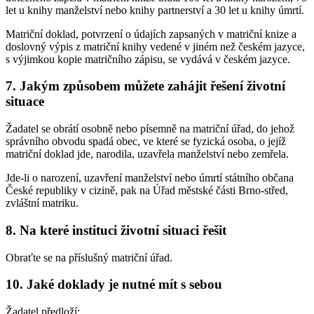
let u knihy manželství nebo knihy partnerství a 30 let u knihy úmrtí.
Matriční doklad, potvrzení o údajích zapsaných v matriční knize a
doslovný výpis z matriční knihy vedené v jiném než českém jazyce,
s výjimkou kopie matričního zápisu, se vydává v českém jazyce.
7. Jakým způsobem můžete zahájit řešení životní
situace
Žadatel se obrátí osobně nebo písemně na matriční úřad, do jehož
správního obvodu spadá obec, ve které se fyzická osoba, o jejíž
matriční doklad jde, narodila, uzavřela manželství nebo zemřela.
Jde-li o narození, uzavření manželství nebo úmrtí státního občana
České republiky v cizině, pak na Úřad městské části Brno-střed,
zvláštní matriku.
8. Na které instituci životní situaci řešit
Obraťte se na příslušný matriční úřad.
10. Jaké doklady je nutné mít s sebou
Žadatel předloží: