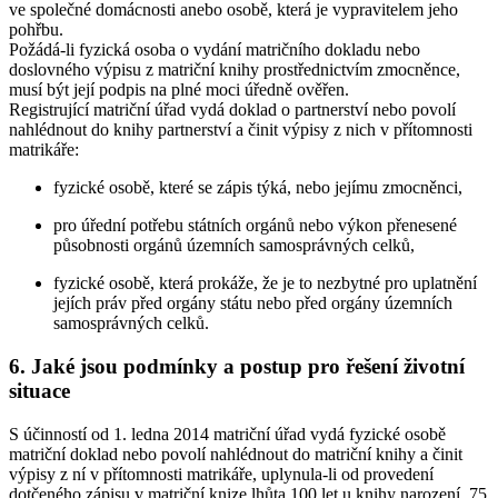
ve společné domácnosti anebo osobě, která je vypravitelem jeho
pohřbu.
Požádá-li fyzická osoba o vydání matričního dokladu nebo
doslovného výpisu z matriční knihy prostřednictvím zmocněnce,
musí být její podpis na plné moci úředně ověřen.
Registrující matriční úřad vydá doklad o partnerství nebo povolí
nahlédnout do knihy partnerství a činit výpisy z nich v přítomnosti
matrikáře:
fyzické osobě, které se zápis týká, nebo jejímu zmocněnci,
pro úřední potřebu státních orgánů nebo výkon přenesené
působnosti orgánů územních samosprávných celků,
fyzické osobě, která prokáže, že je to nezbytné pro uplatnění
jejích práv před orgány státu nebo před orgány územních
samosprávných celků.
6. Jaké jsou podmínky a postup pro řešení životní
situace
S účinností od 1. ledna 2014 matriční úřad vydá fyzické osobě
matriční doklad nebo povolí nahlédnout do matriční knihy a činit
výpisy z ní v přítomnosti matrikáře, uplynula-li od provedení
dotčeného zápisu v matriční knize lhůta 100 let u knihy narození, 75