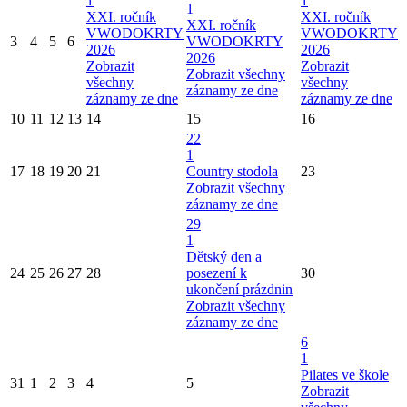
1
1
1
XXI. ročník
XXI. ročník
XXI. ročník
VWODOKRTY
VWODOKRTY
3
4
5
6
VWODOKRTY
2026
2026
2026
Zobrazit
Zobrazit
Zobrazit všechny
všechny
všechny
záznamy ze dne
záznamy ze dne
záznamy ze dne
10
11
12
13
14
15
16
22
1
17
18
19
20
21
Country stodola
23
Zobrazit všechny
záznamy ze dne
29
1
Dětský den a
24
25
26
27
28
posezení k
30
ukončení prázdnin
Zobrazit všechny
záznamy ze dne
6
1
Pilates ve škole
31
1
2
3
4
5
Zobrazit