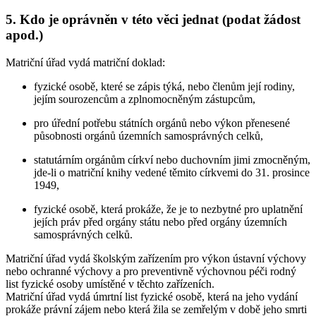
5. Kdo je oprávněn v této věci jednat (podat žádost
apod.)
Matriční úřad vydá matriční doklad:
fyzické osobě, které se zápis týká, nebo členům její rodiny,
jejím sourozencům a zplnomocněným zástupcům,
pro úřední potřebu státních orgánů nebo výkon přenesené
působnosti orgánů územních samosprávných celků,
statutárním orgánům církví nebo duchovním jimi zmocněným,
jde-li o matriční knihy vedené těmito církvemi do 31. prosince
1949,
fyzické osobě, která prokáže, že je to nezbytné pro uplatnění
jejích práv před orgány státu nebo před orgány územních
samosprávných celků.
Matriční úřad vydá školským zařízením pro výkon ústavní výchovy
nebo ochranné výchovy a pro preventivně výchovnou péči rodný
list fyzické osoby umístěné v těchto zařízeních.
Matriční úřad vydá úmrtní list fyzické osobě, která na jeho vydání
prokáže právní zájem nebo která žila se zemřelým v době jeho smrti