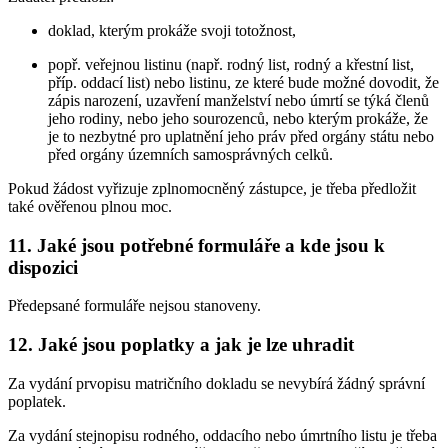
doklad, kterým prokáže svoji totožnost,
popř. veřejnou listinu (např. rodný list, rodný a křestní list,
příp. oddací list) nebo listinu, ze které bude možné dovodit, že
zápis narození, uzavření manželství nebo úmrtí se týká členů
jeho rodiny, nebo jeho sourozenců, nebo kterým prokáže, že
je to nezbytné pro uplatnění jeho práv před orgány státu nebo
před orgány územních samosprávných celků.
Pokud žádost vyřizuje zplnomocněný zástupce, je třeba předložit
také ověřenou plnou moc.
11. Jaké jsou potřebné formuláře a kde jsou k
dispozici
Předepsané formuláře nejsou stanoveny.
12. Jaké jsou poplatky a jak je lze uhradit
Za vydání prvopisu matričního dokladu se nevybírá žádný správní
poplatek.
Za vydání stejnopisu rodného, oddacího nebo úmrtního listu je třeba