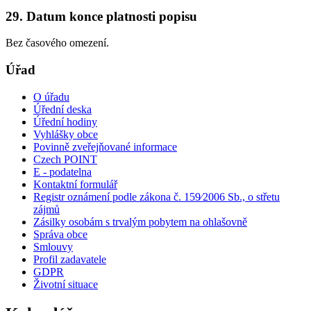
29. Datum konce platnosti popisu
Bez časového omezení.
Úřad
O úřadu
Úřední deska
Úřední hodiny
Vyhlášky obce
Povinně zveřejňované informace
Czech POINT
E - podatelna
Kontaktní formulář
Registr oznámení podle zákona č. 159⁄2006 Sb., o střetu
zájmů
Zásilky osobám s trvalým pobytem na ohlašovně
Správa obce
Smlouvy
Profil zadavatele
GDPR
Životní situace