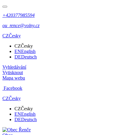
+420377985594
ou_rence@volny.cz
CZ
Česky
CZ
Česky
EN
English
DE
Deutsch
Vyhledávání
Vytisknout
Mapa webu
Facebook
CZ
Česky
CZ
Česky
EN
English
DE
Deutsch