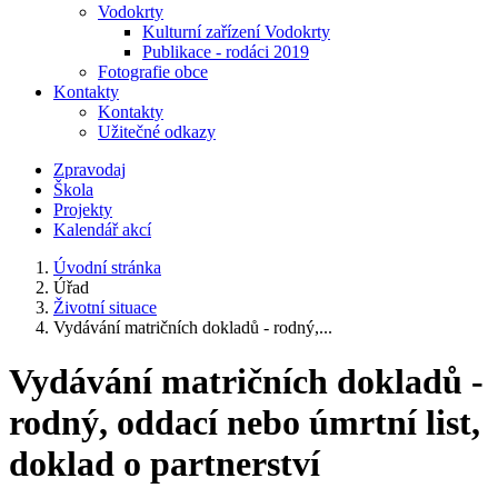
Vodokrty
Kulturní zařízení Vodokrty
Publikace - rodáci 2019
Fotografie obce
Kontakty
Kontakty
Užitečné odkazy
Zpravodaj
Škola
Projekty
Kalendář akcí
Úvodní stránka
Úřad
Životní situace
Vydávání matričních dokladů - rodný,...
Vydávání matričních dokladů -
rodný, oddací nebo úmrtní list,
doklad o partnerství