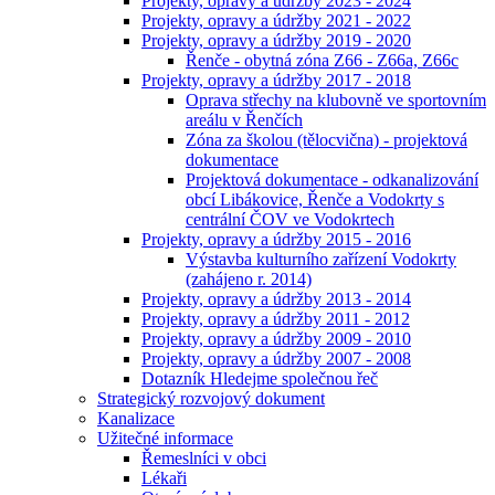
Projekty, opravy a údržby 2023 - 2024
Projekty, opravy a údržby 2021 - 2022
Projekty, opravy a údržby 2019 - 2020
Řenče - obytná zóna Z66 - Z66a, Z66c
Projekty, opravy a údržby 2017 - 2018
Oprava střechy na klubovně ve sportovním
areálu v Řenčích
Zóna za školou (tělocvična) - projektová
dokumentace
Projektová dokumentace - odkanalizování
obcí Libákovice, Řenče a Vodokrty s
centrální ČOV ve Vodokrtech
Projekty, opravy a údržby 2015 - 2016
Výstavba kulturního zařízení Vodokrty
(zahájeno r. 2014)
Projekty, opravy a údržby 2013 - 2014
Projekty, opravy a údržby 2011 - 2012
Projekty, opravy a údržby 2009 - 2010
Projekty, opravy a údržby 2007 - 2008
Dotazník Hledejme společnou řeč
Strategický rozvojový dokument
Kanalizace
Užitečné informace
Řemeslníci v obci
Lékaři