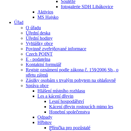
Soutěže
fotogalerie SDH Libákovice
Aktivios
MS Hajsko
Úřad
O úřadu
Úřední deska
Úřední hodiny
Vyhlášky obce
Povinně zveřejňované informace
Czech POINT
E - podatelna
Kontaktní formulář
Registr oznámení podle zákona č. 159⁄2006 Sb., o
střetu zájmů
Zásilky osobám s trvalým pobytem na ohlašovně
Správa obce
Hlášení místního rozhlasu
Les a kácení dřevin
Lesní hospodářství
Kácení dřevin rostoucích mimo les
Honební společenstva
Odpady
Hřbitov
Příručka pro pozůstalé