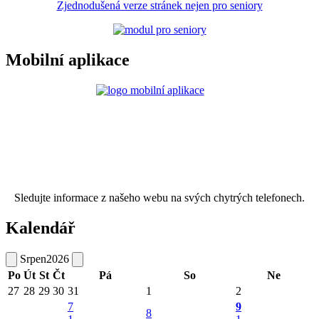
Zjednodušená verze stránek nejen pro seniory
Mobilní aplikace
Sledujte informace z našeho webu na svých chytrých telefonech.
Kalendář
Srpen
2026
Po
Út
St
Čt
Pá
So
Ne
27
28
29
30
31
1
2
7
9
8