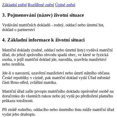
Základní znění
Rozšířené znění
Úplné znění
3. Pojmenování (název) životní situace
Vydávání matričních dokladů - rodný, oddací nebo úmrtní list,
doklad o partnerství
4. Základní informace k životní situaci
Matriční doklady (rodné, oddací nebo úmrtní listy) vydává matriční
úřad, do jehož správního obvodu spadá obec, ve které se fyzická
osoba, o jejíž matriční doklad jde, narodila, uzavřela manželství
nebo zemřela.
Jde-li o narození, uzavření manželství nebo úmrtí státního občana
České republiky v cizině, pak matriční doklad vydá Úřad městské
části Brno-střed, zvláštní matrika.
Matriční úřad zašle prvopis matričního dokladu oprávněné osobě na
doručenku do vlastních rukou nebo jej vydá po předložení platného
průkazu totožnosti.
Při ztrátě rodného, oddacího nebo úmrtního listu může matriční úřad
vydat jeho druhopis.