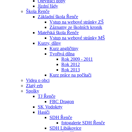
Otevírací doby
Jízdní řády
Škola Řenče
Základní škola Řenče
Vstup na webové stránky ZŠ
Záznamy ze školních kronik
Mateřská škola Řenče
Vstup na webové stránky MŠ
Kurzy, dílny
Kurz angličtiny
Tvořivá dílna
Rok 2009 - 2011
Rok 2012
Rok 2013
Kurz práce na počítači
Videa o obci
Zlatý erb
Spolky
TJ Řenče
FBC Dragon
SK Vodokrty
Hasiči
SDH Řenče
fotogalerie SDH Řenče
SDH Libákovice