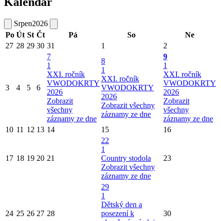
Kalendář
Srpen
2026
Po
Út
St
Čt
Pá
So
Ne
27
28
29
30
31
1
2
7
9
8
1
1
1
XXI. ročník
XXI. ročník
XXI. ročník
VWODOKRTY
VWODOKRTY
3
4
5
6
VWODOKRTY
2026
2026
2026
Zobrazit
Zobrazit
Zobrazit všechny
všechny
všechny
záznamy ze dne
záznamy ze dne
záznamy ze dne
10
11
12
13
14
15
16
22
1
17
18
19
20
21
Country stodola
23
Zobrazit všechny
záznamy ze dne
29
1
Dětský den a
24
25
26
27
28
posezení k
30