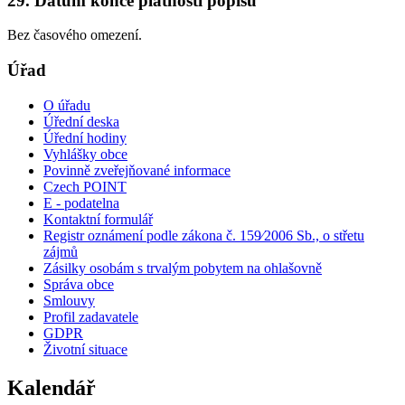
29. Datum konce platnosti popisu
Bez časového omezení.
Úřad
O úřadu
Úřední deska
Úřední hodiny
Vyhlášky obce
Povinně zveřejňované informace
Czech POINT
E - podatelna
Kontaktní formulář
Registr oznámení podle zákona č. 159⁄2006 Sb., o střetu
zájmů
Zásilky osobám s trvalým pobytem na ohlašovně
Správa obce
Smlouvy
Profil zadavatele
GDPR
Životní situace
Kalendář