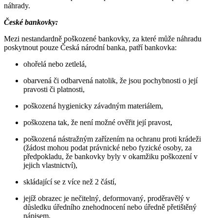
náhrady.
České bankovky:
Mezi nestandardně poškozené bankovky, za které může náhradu
poskytnout pouze Česká národní banka, patří bankovka:
ohořelá nebo zetlelá,
obarvená či odbarvená natolik, že jsou pochybnosti o její
pravosti či platnosti,
poškozená hygienicky závadným materiálem,
poškozena tak, že není možné ověřit její pravost,
poškozená nástražným zařízením na ochranu proti krádeži
(žádost mohou podat právnické nebo fyzické osoby, za
předpokladu, že bankovky byly v okamžiku poškození v
jejich vlastnictví),
skládající se z více než 2 částí,
jejíž obrazec je nečitelný, deformovaný, proděravělý v
důsledku úředního znehodnocení nebo úředně přetištěný
nápisem,