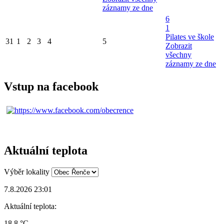
záznamy ze dne
6
1
Pilates ve škole
31
1
2
3
4
5
Zobrazit
všechny
záznamy ze dne
Vstup na facebook
Aktuální teplota
Výběr lokality
7.8.2026 23:01
Aktuální teplota:
18.8 °C