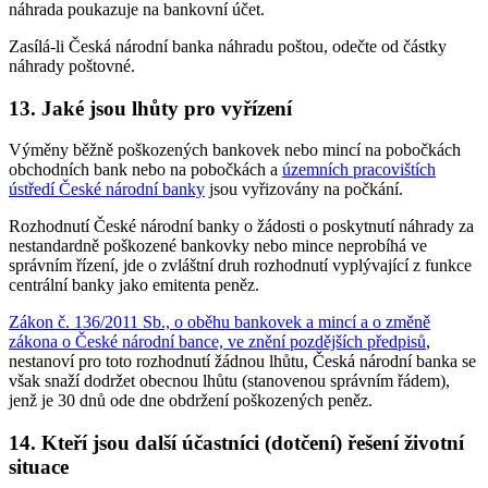
náhrada poukazuje na bankovní účet.
Zasílá-li Česká národní banka náhradu poštou, odečte od částky
náhrady poštovné.
13. Jaké jsou lhůty pro vyřízení
Výměny běžně poškozených bankovek nebo mincí na pobočkách
obchodních bank nebo na pobočkách a
územních pracovištích
ústředí České národní banky
jsou vyřizovány na počkání.
Rozhodnutí České národní banky o žádosti o poskytnutí náhrady za
nestandardně poškozené bankovky nebo mince neprobíhá ve
správním řízení, jde o zvláštní druh rozhodnutí vyplývající z funkce
centrální banky jako emitenta peněz.
Zákon č. 136/2011 Sb., o oběhu bankovek a mincí a o změně
zákona o České národní bance, ve znění pozdějších předpisů
,
nestanoví pro toto rozhodnutí žádnou lhůtu, Česká národní banka se
však snaží dodržet obecnou lhůtu (stanovenou správním řádem),
jenž je 30 dnů ode dne obdržení poškozených peněz.
14. Kteří jsou další účastníci (dotčení) řešení životní
situace