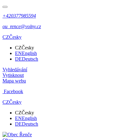
+420377985594
ou_rence@volny.cz
CZ
Česky
CZ
Česky
EN
English
DE
Deutsch
Vyhledávání
Vytisknout
Mapa webu
Facebook
CZ
Česky
CZ
Česky
EN
English
DE
Deutsch