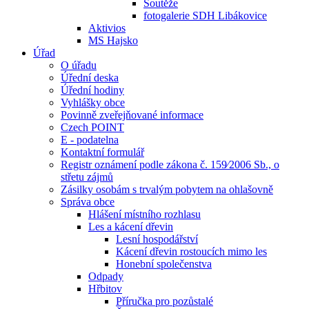
Soutěže
fotogalerie SDH Libákovice
Aktivios
MS Hajsko
Úřad
O úřadu
Úřední deska
Úřední hodiny
Vyhlášky obce
Povinně zveřejňované informace
Czech POINT
E - podatelna
Kontaktní formulář
Registr oznámení podle zákona č. 159⁄2006 Sb., o
střetu zájmů
Zásilky osobám s trvalým pobytem na ohlašovně
Správa obce
Hlášení místního rozhlasu
Les a kácení dřevin
Lesní hospodářství
Kácení dřevin rostoucích mimo les
Honební společenstva
Odpady
Hřbitov
Příručka pro pozůstalé