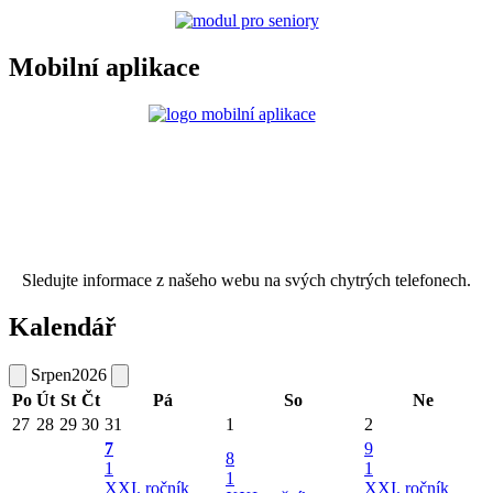
Mobilní aplikace
Sledujte informace z našeho webu na svých chytrých telefonech.
Kalendář
Srpen
2026
Po
Út
St
Čt
Pá
So
Ne
27
28
29
30
31
1
2
7
9
8
1
1
1
XXI. ročník
XXI. ročník