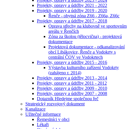
Projekty, opravy a údržby 2023 - 2024
Projekty, opravy a údržby 2021 - 2022
Projekty, opravy a údržby 2019 - 2020
Řenče - obytná zóna Z66 - Z66a, Z66c
Projekty, opravy a údržby 2017 - 2018
Oprava střechy na klubovně ve sportovním
areálu v Řenčích
Zóna za školou (tělocvična) - projektová
dokumentace
Projektová dokumentace - odkanalizování
obcí Libákovice, Řenče a Vodokrty s
centrální ČOV ve Vodokrtech
Projekty, opravy a údržby 2015 - 2016
Výstavba kulturního zařízení Vodokrty
(zahájeno r. 2014)
Projekty, opravy a údržby 2013 - 2014
Projekty, opravy a údržby 2011 - 2012
Projekty, opravy a údržby 2009 - 2010
Projekty, opravy a údržby 2007 - 2008
Dotazník Hledejme společnou řeč
Strategický rozvojový dokument
Kanalizace
Užitečné informace
Řemeslníci v obci
Lékaři