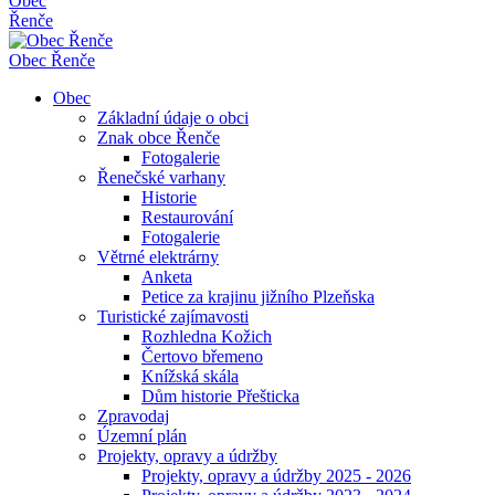
Obec
Řenče
Obec
Řenče
Obec
Základní údaje o obci
Znak obce Řenče
Fotogalerie
Řenečské varhany
Historie
Restaurování
Fotogalerie
Větrné elektrárny
Anketa
Petice za krajinu jižního Plzeňska
Turistické zajímavosti
Rozhledna Kožich
Čertovo břemeno
Knížská skála
Dům historie Přešticka
Zpravodaj
Územní plán
Projekty, opravy a údržby
Projekty, opravy a údržby 2025 - 2026