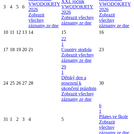
XXI. ročník
VWODOKRTY
VWODOKRTY
3
4
5
6
VWODOKRTY
2026
2026
2026
Zobrazit
Zobrazit
Zobrazit všechny
všechny
všechny
záznamy ze dne
záznamy ze dne
záznamy ze dne
10
11
12
13
14
15
16
22
1
17
18
19
20
21
Country stodola
23
Zobrazit všechny
záznamy ze dne
29
1
Dětský den a
24
25
26
27
28
posezení k
30
ukončení prázdnin
Zobrazit všechny
záznamy ze dne
6
1
Pilates ve škole
31
1
2
3
4
5
Zobrazit
všechny
záznamy ze dne