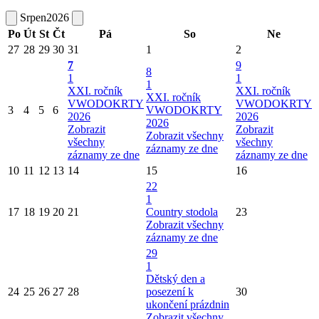
Srpen
2026
Po
Út
St
Čt
Pá
So
Ne
27
28
29
30
31
1
2
7
9
8
1
1
1
XXI. ročník
XXI. ročník
XXI. ročník
VWODOKRTY
VWODOKRTY
3
4
5
6
VWODOKRTY
2026
2026
2026
Zobrazit
Zobrazit
Zobrazit všechny
všechny
všechny
záznamy ze dne
záznamy ze dne
záznamy ze dne
10
11
12
13
14
15
16
22
1
17
18
19
20
21
Country stodola
23
Zobrazit všechny
záznamy ze dne
29
1
Dětský den a
24
25
26
27
28
posezení k
30
ukončení prázdnin
Zobrazit všechny