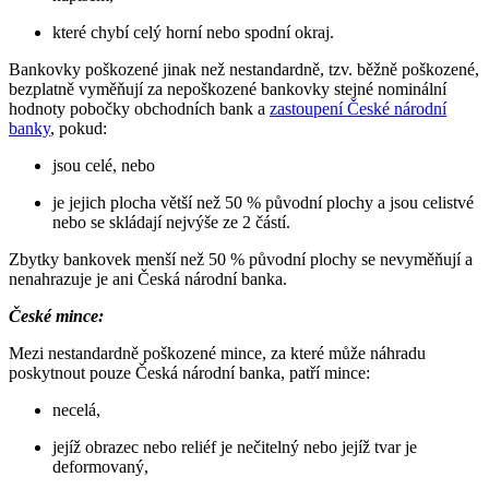
které chybí celý horní nebo spodní okraj.
Bankovky poškozené jinak než nestandardně, tzv. běžně poškozené,
bezplatně vyměňují za nepoškozené bankovky stejné nominální
hodnoty pobočky obchodních bank a
zastoupení České národní
banky
, pokud:
jsou celé, nebo
je jejich plocha větší než 50 % původní plochy a jsou celistvé
nebo se skládají nejvýše ze 2 částí.
Zbytky bankovek menší než 50 % původní plochy se nevyměňují a
nenahrazuje je ani Česká národní banka.
České mince:
Mezi nestandardně poškozené mince, za které může náhradu
poskytnout pouze Česká národní banka, patří mince:
necelá,
jejíž obrazec nebo reliéf je nečitelný nebo jejíž tvar je
deformovaný,