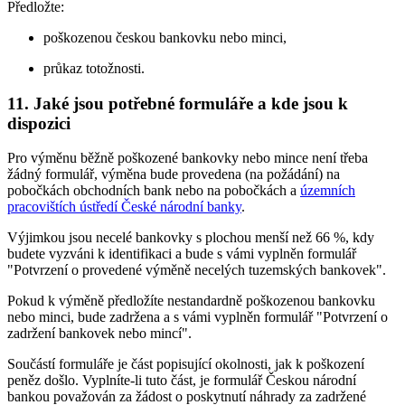
Předložte:
poškozenou českou bankovku nebo minci,
průkaz totožnosti.
11. Jaké jsou potřebné formuláře a kde jsou k
dispozici
Pro výměnu běžně poškozené bankovky nebo mince není třeba
žádný formulář, výměna bude provedena (na požádání) na
pobočkách obchodních bank nebo na pobočkách a
územních
pracovištích ústředí České národní banky
.
Výjimkou jsou necelé bankovky s plochou menší než 66 %, kdy
budete vyzváni k identifikaci a bude s vámi vyplněn formulář
"Potvrzení o provedené výměně necelých tuzemských bankovek".
Pokud k výměně předložíte nestandardně poškozenou bankovku
nebo minci, bude zadržena a s vámi vyplněn formulář "Potvrzení o
zadržení bankovek nebo mincí".
Součástí formuláře je část popisující okolnosti, jak k poškození
peněz došlo. Vyplníte-li tuto část, je formulář Českou národní
bankou považován za žádost o poskytnutí náhrady za zadržené