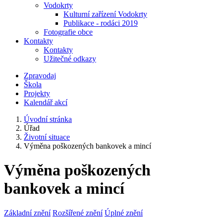
Vodokrty
Kulturní zařízení Vodokrty
Publikace - rodáci 2019
Fotografie obce
Kontakty
Kontakty
Užitečné odkazy
Zpravodaj
Škola
Projekty
Kalendář akcí
Úvodní stránka
Úřad
Životní situace
Výměna poškozených bankovek a mincí
Výměna poškozených
bankovek a mincí
Základní znění
Rozšířené znění
Úplné znění