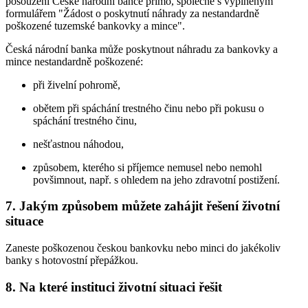
posouzení České národní bance přímo, společně s vyplněným
formulářem "Žádost o poskytnutí náhrady za nestandardně
poškozené tuzemské bankovky a mince".
Česká národní banka může poskytnout náhradu za bankovky a
mince nestandardně poškozené:
při živelní pohromě,
obětem při spáchání trestného činu nebo při pokusu o
spáchání trestného činu,
nešťastnou náhodou,
způsobem, kterého si příjemce nemusel nebo nemohl
povšimnout, např. s ohledem na jeho zdravotní postižení.
7. Jakým způsobem můžete zahájit řešení životní
situace
Zaneste poškozenou českou bankovku nebo minci do jakékoliv
banky s hotovostní přepážkou.
8. Na které instituci životní situaci řešit