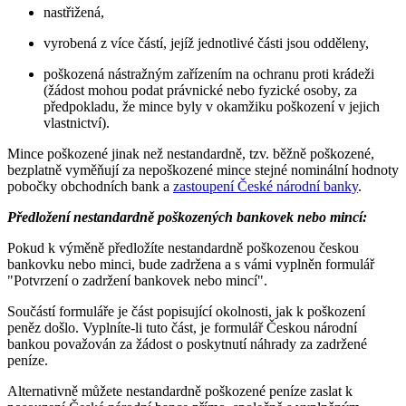
nastřižená,
vyrobená z více částí, jejíž jednotlivé části jsou odděleny,
poškozená nástražným zařízením na ochranu proti krádeži
(žádost mohou podat právnické nebo fyzické osoby, za
předpokladu, že mince byly v okamžiku poškození v jejich
vlastnictví).
Mince poškozené jinak než nestandardně, tzv. běžně poškozené,
bezplatně vyměňují za nepoškozené mince stejné nominální hodnoty
pobočky obchodních bank a
zastoupení České národní banky
.
Předložení nestandardně poškozených bankovek nebo mincí:
Pokud k výměně předložíte nestandardně poškozenou českou
bankovku nebo minci, bude zadržena a s vámi vyplněn formulář
"Potvrzení o zadržení bankovek nebo mincí".
Součástí formuláře je část popisující okolnosti, jak k poškození
peněz došlo. Vyplníte-li tuto část, je formulář Českou národní
bankou považován za žádost o poskytnutí náhrady za zadržené
peníze.
Alternativně můžete nestandardně poškozené peníze zaslat k