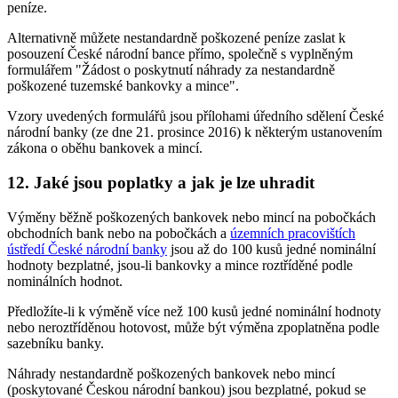
peníze.
Alternativně můžete nestandardně poškozené peníze zaslat k
posouzení České národní bance přímo, společně s vyplněným
formulářem "Žádost o poskytnutí náhrady za nestandardně
poškozené tuzemské bankovky a mince".
Vzory uvedených formulářů jsou přílohami úředního sdělení České
národní banky (ze dne 21. prosince 2016) k některým ustanovením
zákona o oběhu bankovek a mincí.
12. Jaké jsou poplatky a jak je lze uhradit
Výměny běžně poškozených bankovek nebo mincí na pobočkách
obchodních bank nebo na pobočkách a
územních pracovištích
ústředí České národní banky
jsou až do 100 kusů jedné nominální
hodnoty bezplatné, jsou-li bankovky a mince roztříděné podle
nominálních hodnot.
Předložíte-li k výměně více než 100 kusů jedné nominální hodnoty
nebo neroztříděnou hotovost, může být výměna zpoplatněna podle
sazebníku banky.
Náhrady nestandardně poškozených bankovek nebo mincí
(poskytované Českou národní bankou) jsou bezplatné, pokud se