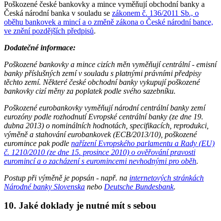
Poškozené české bankovky a mince vyměňují obchodní banky a
Česká národní banka v souladu se
zákonem č. 136/2011 Sb., o
oběhu bankovek a mincí a o změně zákona o České národní bance,
ve znění pozdějších předpisů
.
Dodatečné informace:
Poškozené bankovky a mince cizích měn vyměňují centrální - emisní
banky příslušných zemí v souladu s platnými právními předpisy
těchto zemí. Některé české obchodní banky vykupují poškozené
bankovky cizí měny za poplatek podle svého sazebníku.
Poškozené eurobankovky vyměňují národní centrální banky zemí
eurozóny podle rozhodnutí Evropské centrální banky (ze dne 19.
dubna 2013) o nominálních hodnotách, specifikacích, reprodukci,
výměně a stahování eurobankovek (ECB/2013/10), poškozené
euromince pak podle
nařízení Evropského parlamentu a Rady (EU)
č. 1210/2010 (ze dne 15. prosince 2010) o ověřování pravosti
euromincí a o zacházení s euromincemi nevhodnými pro oběh
.
Postup při výměně je popsán - např. na
internetových stránkách
Národné banky Slovenska
nebo
Deutsche Bundesbank
.
10. Jaké doklady je nutné mít s sebou