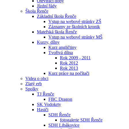
Otevírací doby
Jízdní řády
Škola Řenče
Základní škola Řenče
Vstup na webové stránky ZŠ
Záznamy ze školních kronik
Mateřská škola Řenče
Vstup na webové stránky MŠ
Kurzy, dílny
Kurz angličtiny
Tvořivá dílna
Rok 2009 - 2011
Rok 2012
Rok 2013
Kurz práce na počítači
Videa o obci
Zlatý erb
Spolky
TJ Řenče
FBC Dragon
SK Vodokrty
Hasiči
SDH Řenče
fotogalerie SDH Řenče
SDH Libákovice