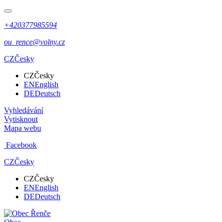
+420377985594
ou_rence@volny.cz
CZ
Česky
CZ
Česky
EN
English
DE
Deutsch
Vyhledávání
Vytisknout
Mapa webu
Facebook
CZ
Česky
CZ
Česky
EN
English
DE
Deutsch