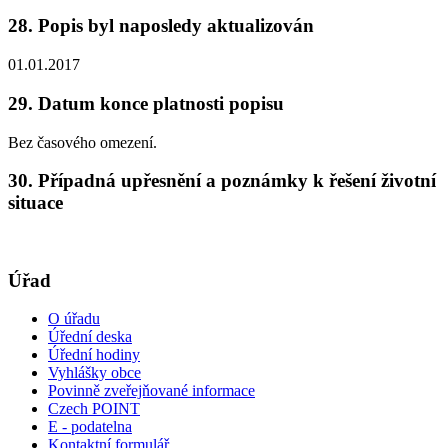
28. Popis byl naposledy aktualizován
01.01.2017
29. Datum konce platnosti popisu
Bez časového omezení.
30. Případná upřesnění a poznámky k řešení životní
situace
Úřad
O úřadu
Úřední deska
Úřední hodiny
Vyhlášky obce
Povinně zveřejňované informace
Czech POINT
E - podatelna
Kontaktní formulář