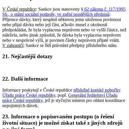
V České republice
: Sankce jsou stanoveny
§ 62 zákona č. 117/1995
Sb., o státní sociální podpoře, ve znění pozdějších předpisů
:
Příjemce dávky, který nesplnil některou jemu uloženou povinnost
nebo přijal dávku nebo její část, ačkoliv musel z okolností
předpokládat, že byla vyplacena neprávem nebo ve vyšší částce, než
náležela, nebo jinak způsobil, že dávka byla vyplacena neprávem
nebo v nesprávné výši, je povinen částky neprávem přijaté vrátit.
V zahraničí
: Sankce se řídí právními předpisy příslušného státu.
21. Nejčastější dotazy
22. Další informace
Informace poskytují v České republice
příslušné krajské pobočky
Úřadu práce České republiky
, popř.
Generální ředitelství Úřadu
práce České republiky
, jež je styčným místem pro oblast koordinace
nepojistných dávek.
23. Informace o popisovaném postupu (o řešení
životní situace) je možné získat také z jiných zdrojů