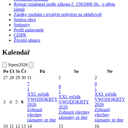
Registr oznámení podle zákona č. 159⁄2006 Sb., o střetu
zájmů
Zásilky osobám s trvalým pobytem na ohlašovně
Správa obce
Smlouvy
Profil zadavatele
GDPR
Životní situace
Kalendář
Srpen
2026
Po
Út
St
Čt
Pá
So
Ne
27
28
29
30
31
1
2
7
9
8
1
1
1
XXI. ročník
XXI. ročník
XXI. ročník
VWODOKRTY
VWODOKRTY
3
4
5
6
VWODOKRTY
2026
2026
2026
Zobrazit
Zobrazit
Zobrazit všechny
všechny
všechny
záznamy ze dne
záznamy ze dne
záznamy ze dne
10
11
12
13
14
15
16