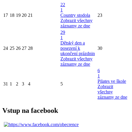
22
1
17
18
19
20
21
Country stodola
23
Zobrazit všechny
záznamy ze dne
29
1
Dětský den a
24
25
26
27
28
posezení k
30
ukončení prázdnin
Zobrazit všechny
záznamy ze dne
6
1
Pilates ve škole
31
1
2
3
4
5
Zobrazit
všechny
záznamy ze dne
Vstup na facebook