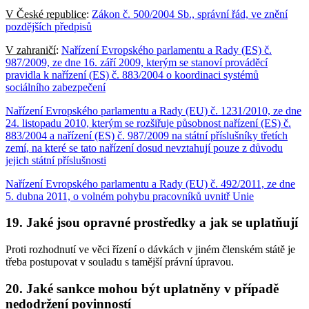
V České republice
:
Zákon č. 500/2004 Sb., správní řád, ve znění
pozdějších předpisů
V zahraničí
:
Nařízení Evropského parlamentu a Rady (ES) č.
987/2009, ze dne 16. září 2009, kterým se stanoví prováděcí
pravidla k nařízení (ES) č. 883/2004 o koordinaci systémů
sociálního zabezpečení
Nařízení Evropského parlamentu a Rady (EU) č. 1231/2010, ze dne
24. listopadu 2010, kterým se rozšiřuje působnost nařízení (ES) č.
883/2004 a nařízení (ES) č. 987/2009 na státní příslušníky třetích
zemí, na které se tato nařízení dosud nevztahují pouze z důvodu
jejich státní příslušnosti
Nařízení Evropského parlamentu a Rady (EU) č. 492/2011, ze dne
5. dubna 2011, o volném pohybu pracovníků uvnitř Unie
19. Jaké jsou opravné prostředky a jak se uplatňují
Proti rozhodnutí ve věci řízení o dávkách v jiném členském státě je
třeba postupovat v souladu s tamější právní úpravou.
20. Jaké sankce mohou být uplatněny v případě
nedodržení povinností