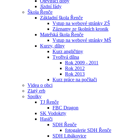
Otevírací doby
Jízdní řády
Škola Řenče
Základní škola Řenče
Vstup na webové stránky ZŠ
Záznamy ze školních kronik
Mateřská škola Řenče
Vstup na webové stránky MŠ
Kurzy, dílny
Kurz angličtiny
Tvořivá dílna
Rok 2009 - 2011
Rok 2012
Rok 2013
Kurz práce na počítači
Videa o obci
Zlatý erb
Spolky
TJ Řenče
FBC Dragon
SK Vodokrty
Hasiči
SDH Řenče
fotogalerie SDH Řenče
SDH Libákovice