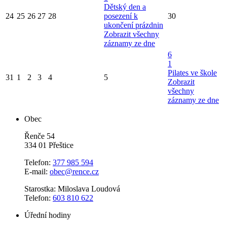
Dětský den a
24
25
26
27
28
posezení k
30
ukončení prázdnin
Zobrazit všechny
záznamy ze dne
6
1
Pilates ve škole
31
1
2
3
4
5
Zobrazit
všechny
záznamy ze dne
Obec
Řenče 54
334 01 Přeštice
Telefon:
377 985 594
E-mail:
obec@rence.cz
Starostka: Miloslava Loudová
Telefon:
603 810 622
Úřední hodiny