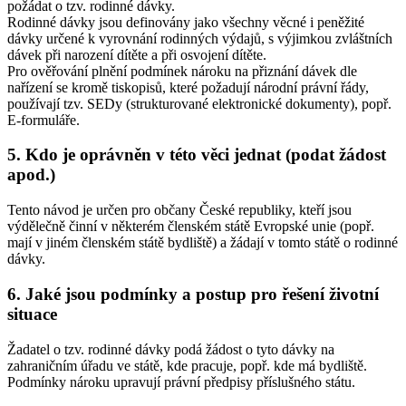
požádat o tzv. rodinné dávky.
Rodinné dávky jsou definovány jako všechny věcné i peněžité
dávky určené k vyrovnání rodinných výdajů, s výjimkou zvláštních
dávek při narození dítěte a při osvojení dítěte.
Pro ověřování plnění podmínek nároku na přiznání dávek dle
nařízení se kromě tiskopisů, které požadují národní právní řády,
používají tzv. SEDy (strukturované elektronické dokumenty), popř.
E-formuláře.
5. Kdo je oprávněn v této věci jednat (podat žádost
apod.)
Tento návod je určen pro občany České republiky, kteří jsou
výdělečně činní v některém členském státě Evropské unie (popř.
mají v jiném členském státě bydliště) a žádají v tomto státě o rodinné
dávky.
6. Jaké jsou podmínky a postup pro řešení životní
situace
Žadatel o tzv. rodinné dávky podá žádost o tyto dávky na
zahraničním úřadu ve státě, kde pracuje, popř. kde má bydliště.
Podmínky nároku upravují právní předpisy příslušného státu.