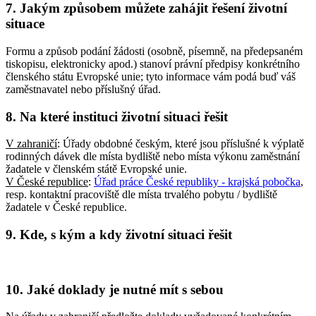
7. Jakým způsobem můžete zahájit řešení životní
situace
Formu a způsob podání žádosti (osobně, písemně, na předepsaném
tiskopisu, elektronicky apod.) stanoví právní předpisy konkrétního
členského státu Evropské unie; tyto informace vám podá buď váš
zaměstnavatel nebo příslušný úřad.
8. Na které instituci životní situaci řešit
V zahraničí
: Úřady obdobné českým, které jsou příslušné k výplatě
rodinných dávek dle místa bydliště nebo místa výkonu zaměstnání
žadatele v členském státě Evropské unie.
V České republice
:
Úřad práce České republiky - krajská pobočka
,
resp. kontaktní pracoviště dle místa trvalého pobytu / bydliště
žadatele v České republice.
9. Kde, s kým a kdy životní situaci řešit
10. Jaké doklady je nutné mít s sebou