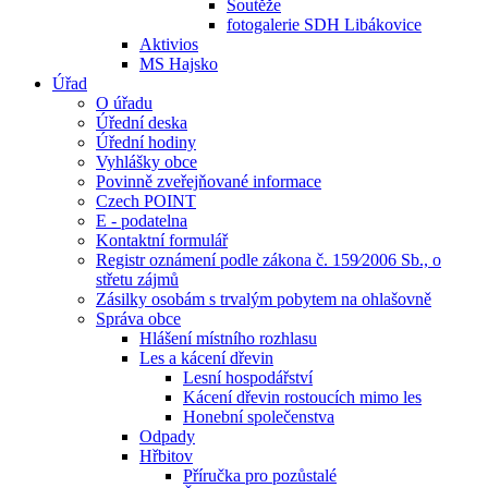
Soutěže
fotogalerie SDH Libákovice
Aktivios
MS Hajsko
Úřad
O úřadu
Úřední deska
Úřední hodiny
Vyhlášky obce
Povinně zveřejňované informace
Czech POINT
E - podatelna
Kontaktní formulář
Registr oznámení podle zákona č. 159⁄2006 Sb., o
střetu zájmů
Zásilky osobám s trvalým pobytem na ohlašovně
Správa obce
Hlášení místního rozhlasu
Les a kácení dřevin
Lesní hospodářství
Kácení dřevin rostoucích mimo les
Honební společenstva
Odpady
Hřbitov
Příručka pro pozůstalé