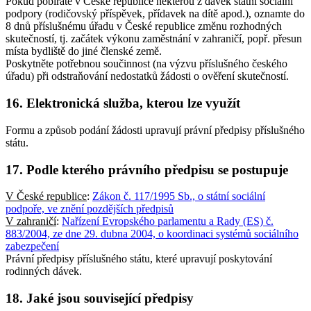
Pokud pobíráte v České republice některou z dávek státní sociální
podpory (rodičovský příspěvek, přídavek na dítě apod.), oznamte do
8 dnů příslušnému úřadu v České republice změnu rozhodných
skutečností, tj. začátek výkonu zaměstnání v zahraničí, popř. přesun
místa bydliště do jiné členské země.
Poskytněte potřebnou součinnost (na výzvu příslušného českého
úřadu) při odstraňování nedostatků žádosti o ověření skutečností.
16. Elektronická služba, kterou lze využít
Formu a způsob podání žádosti upravují právní předpisy příslušného
státu.
17. Podle kterého právního předpisu se postupuje
V České republice
:
Zákon č. 117/1995 Sb., o státní sociální
podpoře, ve znění pozdějších předpisů
V zahraničí
:
Nařízení Evropského parlamentu a Rady (ES) č.
883/2004, ze dne 29. dubna 2004, o koordinaci systémů sociálního
zabezpečení
Právní předpisy příslušného státu, které upravují poskytování
rodinných dávek.
18. Jaké jsou související předpisy