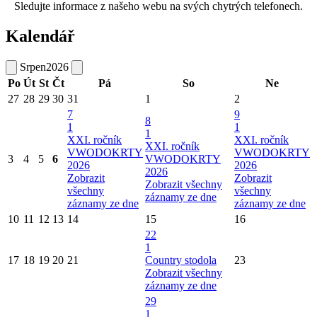
Sledujte informace z našeho webu na svých chytrých telefonech.
Kalendář
Srpen
2026
Po
Út
St
Čt
Pá
So
Ne
27
28
29
30
31
1
2
7
9
8
1
1
1
XXI. ročník
XXI. ročník
XXI. ročník
VWODOKRTY
VWODOKRTY
3
4
5
6
VWODOKRTY
2026
2026
2026
Zobrazit
Zobrazit
Zobrazit všechny
všechny
všechny
záznamy ze dne
záznamy ze dne
záznamy ze dne
10
11
12
13
14
15
16
22
1
17
18
19
20
21
Country stodola
23
Zobrazit všechny
záznamy ze dne
29
1