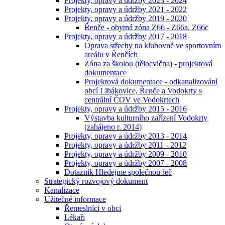
Projekty, opravy a údržby 2023 - 2024
Projekty, opravy a údržby 2021 - 2022
Projekty, opravy a údržby 2019 - 2020
Řenče - obytná zóna Z66 - Z66a, Z66c
Projekty, opravy a údržby 2017 - 2018
Oprava střechy na klubovně ve sportovním
areálu v Řenčích
Zóna za školou (tělocvična) - projektová
dokumentace
Projektová dokumentace - odkanalizování
obcí Libákovice, Řenče a Vodokrty s
centrální ČOV ve Vodokrtech
Projekty, opravy a údržby 2015 - 2016
Výstavba kulturního zařízení Vodokrty
(zahájeno r. 2014)
Projekty, opravy a údržby 2013 - 2014
Projekty, opravy a údržby 2011 - 2012
Projekty, opravy a údržby 2009 - 2010
Projekty, opravy a údržby 2007 - 2008
Dotazník Hledejme společnou řeč
Strategický rozvojový dokument
Kanalizace
Užitečné informace
Řemeslníci v obci
Lékaři