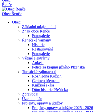
Obec
Řenče
Obec
Řenče
Obec
Základní údaje o obci
Znak obce Řenče
Fotogalerie
Řenečské varhany
Historie
Restaurování
Fotogalerie
Větrné elektrárny
Anketa
Petice za krajinu jižního Plzeňska
Turistické zajímavosti
Rozhledna Kožich
Čertovo břemeno
Knížská skála
Dům historie Přešticka
Zpravodaj
Územní plán
Projekty, opravy a údržby
Projekty, opravy a údržby 2025 - 2026