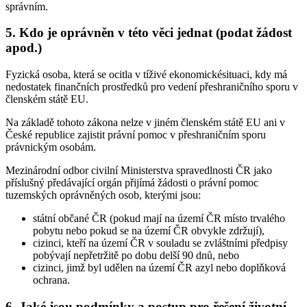
správním.
5. Kdo je oprávněn v této věci jednat (podat žádost
apod.)
Fyzická osoba, která se ocitla v tíživé ekonomickésituaci, kdy má
nedostatek finančních prostředků pro vedení přeshraničního sporu v
členském státě EU.
Na základě tohoto zákona nelze v jiném členském státě EU ani v
České republice zajistit právní pomoc v přeshraničním sporu
právnickým osobám.
Mezinárodní odbor civilní Ministerstva spravedlnosti ČR jako
příslušný předávající orgán přijímá žádosti o právní pomoc
tuzemských oprávněných osob, kterými jsou:
státní občané ČR (pokud mají na území ČR místo trvalého
pobytu nebo pokud se na území ČR obvykle zdržují),
cizinci, kteří na území ČR v souladu se zvláštními předpisy
pobývají nepřetržitě po dobu delší 90 dnů, nebo
cizinci, jimž byl udělen na území ČR azyl nebo doplňková
ochrana.
6. Jaké jsou podmínky a postup pro řešení životní