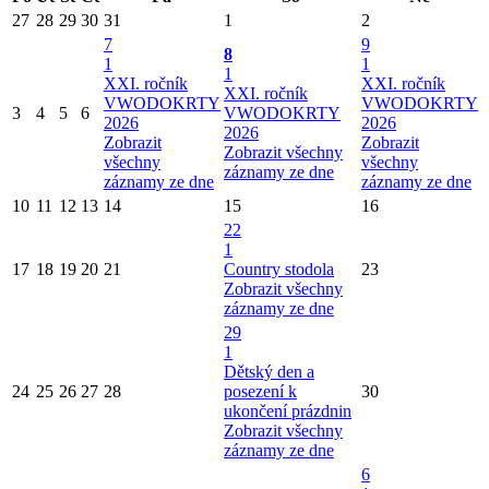
27
28
29
30
31
1
2
7
9
8
1
1
1
XXI. ročník
XXI. ročník
XXI. ročník
VWODOKRTY
VWODOKRTY
3
4
5
6
VWODOKRTY
2026
2026
2026
Zobrazit
Zobrazit
Zobrazit všechny
všechny
všechny
záznamy ze dne
záznamy ze dne
záznamy ze dne
10
11
12
13
14
15
16
22
1
17
18
19
20
21
Country stodola
23
Zobrazit všechny
záznamy ze dne
29
1
Dětský den a
24
25
26
27
28
posezení k
30
ukončení prázdnin
Zobrazit všechny
záznamy ze dne
6