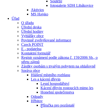
Soutěže
fotogalerie SDH Libákovice
Aktivios
MS Hajsko
Úřad
O úřadu
Úřední deska
Úřední hodiny
Vyhlášky obce
Povinně zveřejňované informace
Czech POINT
E - podatelna
Kontaktní formulář
Registr oznámení podle zákona č. 159⁄2006 Sb., o
střetu zájmů
Zásilky osobám s trvalým pobytem na ohlašovně
Správa obce
Hlášení místního rozhlasu
Les a kácení dřevin
Lesní hospodářství
Kácení dřevin rostoucích mimo les
Honební společenstva
Odpady
Hřbitov
Příručka pro pozůstalé