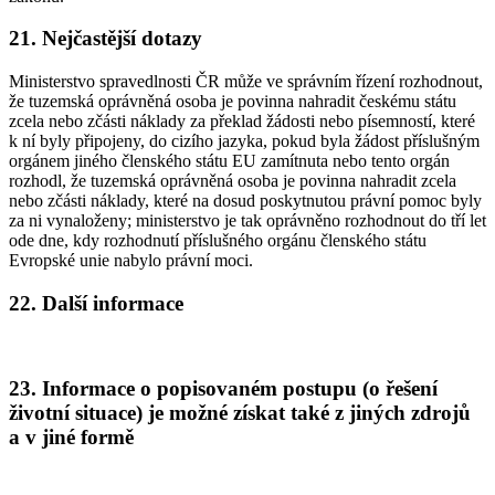
21. Nejčastější dotazy
Ministerstvo spravedlnosti ČR může ve správním řízení rozhodnout,
že tuzemská oprávněná osoba je povinna nahradit českému státu
zcela nebo zčásti náklady za překlad žádosti nebo písemností, které
k ní byly připojeny, do cizího jazyka, pokud byla žádost příslušným
orgánem jiného členského státu EU zamítnuta nebo tento orgán
rozhodl, že tuzemská oprávněná osoba je povinna nahradit zcela
nebo zčásti náklady, které na dosud poskytnutou právní pomoc byly
za ni vynaloženy; ministerstvo je tak oprávněno rozhodnout do tří let
ode dne, kdy rozhodnutí příslušného orgánu členského státu
Evropské unie nabylo právní moci.
22. Další informace
23. Informace o popisovaném postupu (o řešení
životní situace) je možné získat také z jiných zdrojů
a v jiné formě