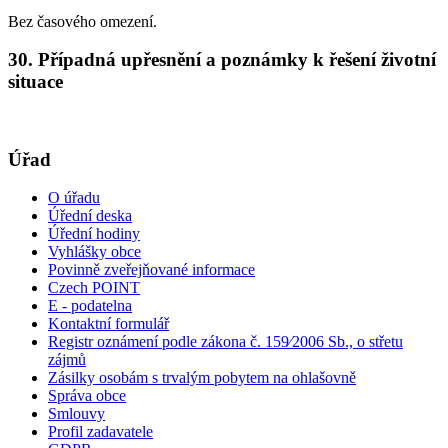
Bez časového omezení.
30. Případná upřesnění a poznámky k řešení životní
situace
Úřad
O úřadu
Úřední deska
Úřední hodiny
Vyhlášky obce
Povinně zveřejňované informace
Czech POINT
E - podatelna
Kontaktní formulář
Registr oznámení podle zákona č. 159⁄2006 Sb., o střetu
zájmů
Zásilky osobám s trvalým pobytem na ohlašovně
Správa obce
Smlouvy
Profil zadavatele