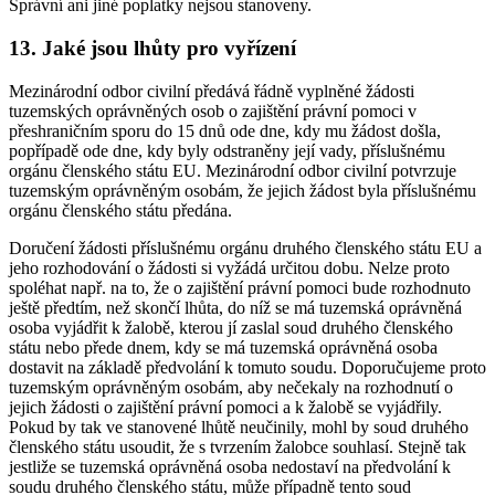
Správní ani jiné poplatky nejsou stanoveny.
13. Jaké jsou lhůty pro vyřízení
Mezinárodní odbor civilní předává řádně vyplněné žádosti
tuzemských oprávněných osob o zajištění právní pomoci v
přeshraničním sporu do 15 dnů ode dne, kdy mu žádost došla,
popřípadě ode dne, kdy byly odstraněny její vady, příslušnému
orgánu členského státu EU. Mezinárodní odbor civilní potvrzuje
tuzemským oprávněným osobám, že jejich žádost byla příslušnému
orgánu členského státu předána.
Doručení žádosti příslušnému orgánu druhého členského státu EU a
jeho rozhodování o žádosti si vyžádá určitou dobu. Nelze proto
spoléhat např. na to, že o zajištění právní pomoci bude rozhodnuto
ještě předtím, než skončí lhůta, do níž se má tuzemská oprávněná
osoba vyjádřit k žalobě, kterou jí zaslal soud druhého členského
státu nebo přede dnem, kdy se má tuzemská oprávněná osoba
dostavit na základě předvolání k tomuto soudu. Doporučujeme proto
tuzemským oprávněným osobám, aby nečekaly na rozhodnutí o
jejich žádosti o zajištění právní pomoci a k žalobě se vyjádřily.
Pokud by tak ve stanovené lhůtě neučinily, mohl by soud druhého
členského státu usoudit, že s tvrzením žalobce souhlasí. Stejně tak
jestliže se tuzemská oprávněná osoba nedostaví na předvolání k
soudu druhého členského státu, může případně tento soud