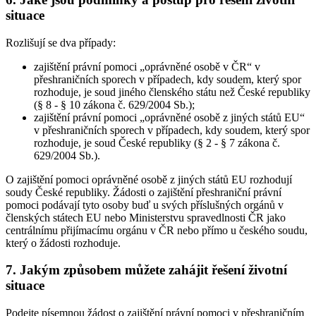
situace
Rozlišují se dva případy:
zajištění právní pomoci „oprávněné osobě v ČR“ v
přeshraničních sporech v případech, kdy soudem, který spor
rozhoduje, je soud jiného členského státu než České republiky
(§ 8 - § 10 zákona č. 629/2004 Sb.);
zajištění právní pomoci „oprávněné osobě z jiných států EU“
v přeshraničních sporech v případech, kdy soudem, který spor
rozhoduje, je soud České republiky (§ 2 - § 7 zákona č.
629/2004 Sb.).
O zajištění pomoci oprávněné osobě z jiných států EU rozhodují
soudy České republiky. Žádosti o zajištění přeshraniční právní
pomoci podávají tyto osoby buď u svých příslušných orgánů v
členských státech EU nebo Ministerstvu spravedlnosti ČR jako
centrálnímu přijímacímu orgánu v ČR nebo přímo u českého soudu,
který o žádosti rozhoduje.
7. Jakým způsobem můžete zahájit řešení životní
situace
Podejte písemnou žádost o zajištění právní pomoci v přeshraničním