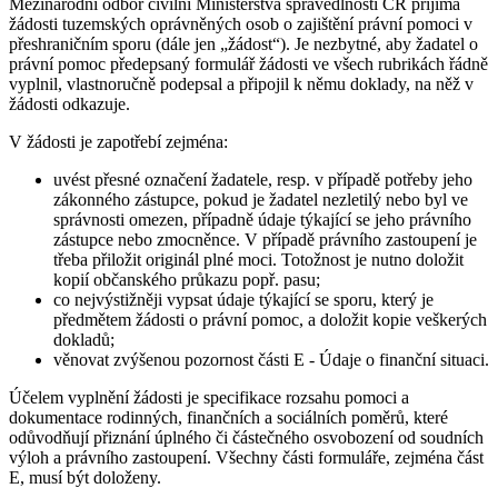
Mezinárodní odbor civilní Ministerstva spravedlnosti ČR přijímá
žádosti tuzemských oprávněných osob o zajištění právní pomoci v
přeshraničním sporu (dále jen „žádost“). Je nezbytné, aby žadatel o
právní pomoc předepsaný formulář žádosti ve všech rubrikách řádně
vyplnil, vlastnoručně podepsal a připojil k němu doklady, na něž v
žádosti odkazuje.
V žádosti je zapotřebí zejména:
uvést přesné označení žadatele, resp. v případě potřeby jeho
zákonného zástupce, pokud je žadatel nezletilý nebo byl ve
správnosti omezen, případně údaje týkající se jeho právního
zástupce nebo zmocněnce. V případě právního zastoupení je
třeba přiložit originál plné moci. Totožnost je nutno doložit
kopií občanského průkazu popř. pasu;
co nejvýstižněji vypsat údaje týkající se sporu, který je
předmětem žádosti o právní pomoc, a doložit kopie veškerých
dokladů;
věnovat zvýšenou pozornost části E - Údaje o finanční situaci.
Účelem vyplnění žádosti je specifikace rozsahu pomoci a
dokumentace rodinných, finančních a sociálních poměrů, které
odůvodňují přiznání úplného či částečného osvobození od soudních
výloh a právního zastoupení. Všechny části formuláře, zejména část
E, musí být doloženy.