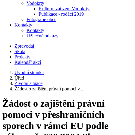
Vodokrty
Kulturní zařízení Vodokrty
Publikace - rodáci 2019
Fotografie obce
Kontakty
Kontakty
Užitečné odkazy
Zpravodaj
Škola
Projekty
Kalendář akcí
Úvodní stránka
Úřad
Životní situace
Žádost o zajištění právní pomoci v...
Žádost o zajištění právní
pomoci v přeshraničních
sporech v rámci EU podle