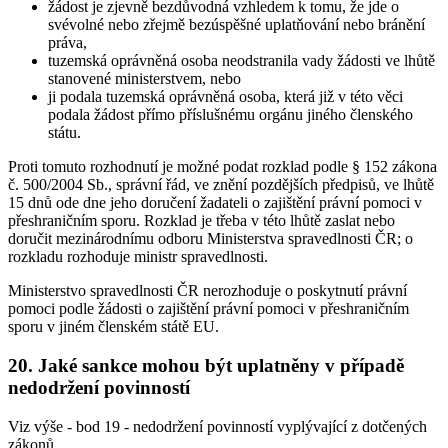
žádost je zjevně bezdůvodná vzhledem k tomu, že jde o
svévolné nebo zřejmě bezúspěšné uplatňování nebo bránění
práva,
tuzemská oprávněná osoba neodstranila vady žádosti ve lhůtě
stanovené ministerstvem, nebo
ji podala tuzemská oprávněná osoba, která již v této věci
podala žádost přímo příslušnému orgánu jiného členského
státu.
Proti tomuto rozhodnutí je možné podat rozklad podle § 152 zákona
č. 500/2004 Sb., správní řád, ve znění pozdějších předpisů, ve lhůtě
15 dnů ode dne jeho doručení žadateli o zajištění právní pomoci v
přeshraničním sporu. Rozklad je třeba v této lhůtě zaslat nebo
doručit mezinárodnímu odboru Ministerstva spravedlnosti ČR; o
rozkladu rozhoduje ministr spravedlnosti.
Ministerstvo spravedlnosti ČR nerozhoduje o poskytnutí právní
pomoci podle žádosti o zajištění právní pomoci v přeshraničním
sporu v jiném členském státě EU.
20. Jaké sankce mohou být uplatněny v případě
nedodržení povinností
Viz výše - bod 19 - nedodržení povinností vyplývající z dotčených
zákonů.