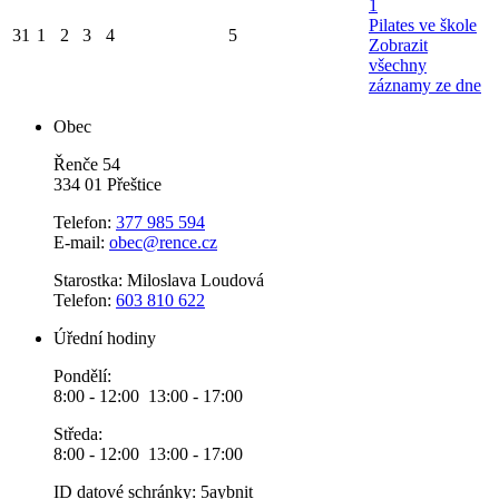
1
Pilates ve škole
31
1
2
3
4
5
Zobrazit
všechny
záznamy ze dne
Obec
Řenče 54
334 01 Přeštice
Telefon:
377 985 594
E-mail:
obec@rence.cz
Starostka: Miloslava Loudová
Telefon:
603 810 622
Úřední hodiny
Pondělí:
8:00 - 12:00 13:00 - 17:00
Středa:
8:00 - 12:00 13:00 - 17:00
ID datové schránky: 5aybnit