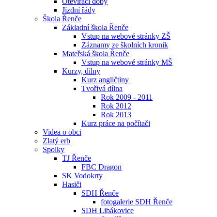
Otevírací doby
Jízdní řády
Škola Řenče
Základní škola Řenče
Vstup na webové stránky ZŠ
Záznamy ze školních kronik
Mateřská škola Řenče
Vstup na webové stránky MŠ
Kurzy, dílny
Kurz angličtiny
Tvořivá dílna
Rok 2009 - 2011
Rok 2012
Rok 2013
Kurz práce na počítači
Videa o obci
Zlatý erb
Spolky
TJ Řenče
FBC Dragon
SK Vodokrty
Hasiči
SDH Řenče
fotogalerie SDH Řenče
SDH Libákovice