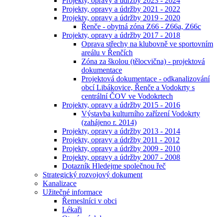
Projekty, opravy a údržby 2023 - 2024
Projekty, opravy a údržby 2021 - 2022
Projekty, opravy a údržby 2019 - 2020
Řenče - obytná zóna Z66 - Z66a, Z66c
Projekty, opravy a údržby 2017 - 2018
Oprava střechy na klubovně ve sportovním
areálu v Řenčích
Zóna za školou (tělocvična) - projektová
dokumentace
Projektová dokumentace - odkanalizování
obcí Libákovice, Řenče a Vodokrty s
centrální ČOV ve Vodokrtech
Projekty, opravy a údržby 2015 - 2016
Výstavba kulturního zařízení Vodokrty
(zahájeno r. 2014)
Projekty, opravy a údržby 2013 - 2014
Projekty, opravy a údržby 2011 - 2012
Projekty, opravy a údržby 2009 - 2010
Projekty, opravy a údržby 2007 - 2008
Dotazník Hledejme společnou řeč
Strategický rozvojový dokument
Kanalizace
Užitečné informace
Řemeslníci v obci
Lékaři