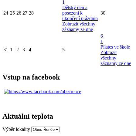
1
Dětský den a
24
25
26
27
28
posezení k
30
ukončení prázdnin
Zobrazit všechny
záznamy ze dne
6
1
Pilates ve škole
31
1
2
3
4
5
Zobrazit
všechny
záznamy ze dne
Vstup na facebook
Aktuální teplota
Výběr lokality