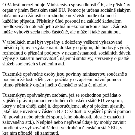
O žádosti nerozhoduje Ministerstvo spravedlnosti ČR, ale příslušný
orgán v jiném členském státě EU. Pomoc je určena sociálně slabým
občanům a o žádosti se rozhoduje nezávisle podle okolností
každého případu. Příslušný úřad posoudí na základě žadatelem
předložených dokladů jeho aktuální ekonomickou situaci. Žádosti
může vyhovět zcela nebo částečně, ale může ji také zamítnout.
V tabulkách musí být vypsány a doloženy veškeré vykazované
měsíční příjmy a výdaje např. doklady o příjmu, důchodový výměr,
rozhodnutí o přiznání podpory v nezaměstnanosti, sociálních dávek,
výpisy z katastru nemovitostí, nájemní smlouvy, stvrzenky o platbě
služeb spojených s bydlením atd.
Tuzemské oprávněné osoby jsou povinny ministerstvu současně s
podáním žádosti sdělit, zda požádaly o zajištění právní pomoci
přímo příslušný orgán jiného členského státu či nikoliv.
Tuzemským oprávněným osobám, jež se rozhodnou požádat o
zajištění právní pomoci ve druhém členském státě EU ve sporu,
který v něm chtějí zahájit, doporučujeme, aby si předem ujasnily,
jaké údaje uvedou v částech B a C žádosti o zajištění právní pomoci
(tj. povahu nebo předmět sporu, jeho okolnosti, přesné označení
žalovaného atd.). Neúplné nebo nepřesné údaje by mohly zavinit
prodlení ve vyřizování žádosti ve druhém členském státě EU, v
krajním případě její zamítnutí.