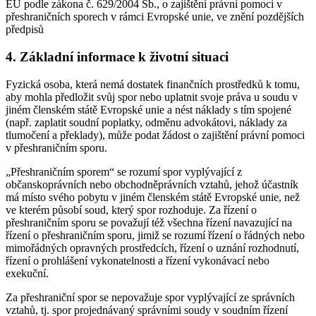
EU podle zákona č. 629/2004 Sb., o zajištění právní pomoci v
přeshraničních sporech v rámci Evropské unie, ve znění pozdějších
předpisů
4. Základní informace k životní situaci
Fyzická osoba, která nemá dostatek finančních prostředků k tomu,
aby mohla předložit svůj spor nebo uplatnit svoje práva u soudu v
jiném členském státě Evropské unie a nést náklady s tím spojené
(např. zaplatit soudní poplatky, odměnu advokátovi, náklady za
tlumočení a překlady), může podat žádost o zajištění právní pomoci
v přeshraničním sporu.
„Přeshraničním sporem“ se rozumí spor vyplývající z
občanskoprávních nebo obchodněprávních vztahů, jehož účastník
má místo svého pobytu v jiném členském státě Evropské unie, než
ve kterém působí soud, který spor rozhoduje. Za řízení o
přeshraničním sporu se považují též všechna řízení navazující na
řízení o přeshraničním sporu, jimiž se rozumí řízení o řádných nebo
mimořádných opravných prostředcích, řízení o uznání rozhodnutí,
řízení o prohlášení vykonatelnosti a řízení vykonávací nebo
exekuční.
Za přeshraniční spor se nepovažuje spor vyplývající ze správních
vztahů, tj. spor projednávaný správními soudy v soudním řízení