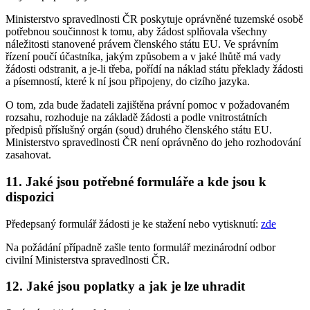
Ministerstvo spravedlnosti ČR poskytuje oprávněné tuzemské osobě
potřebnou součinnost k tomu, aby žádost splňovala všechny
náležitosti stanovené právem členského státu EU. Ve správním
řízení poučí účastníka, jakým způsobem a v jaké lhůtě má vady
žádosti odstranit, a je-li třeba, pořídí na náklad státu překlady žádosti
a písemností, které k ní jsou připojeny, do cizího jazyka.
O tom, zda bude žadateli zajištěna právní pomoc v požadovaném
rozsahu, rozhoduje na základě žádosti a podle vnitrostátních
předpisů příslušný orgán (soud) druhého členského státu EU.
Ministerstvo spravedlnosti ČR není oprávněno do jeho rozhodování
zasahovat.
11. Jaké jsou potřebné formuláře a kde jsou k
dispozici
Předepsaný formulář žádosti je ke stažení nebo vytisknutí:
zde
Na požádání případně zašle tento formulář mezinárodní odbor
civilní Ministerstva spravedlnosti ČR.
12. Jaké jsou poplatky a jak je lze uhradit