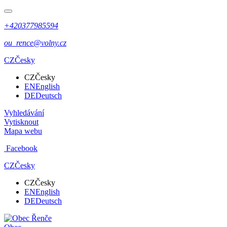
+420377985594
ou_rence@volny.cz
CZ
Česky
CZ
Česky
EN
English
DE
Deutsch
Vyhledávání
Vytisknout
Mapa webu
Facebook
CZ
Česky
CZ
Česky
EN
English
DE
Deutsch