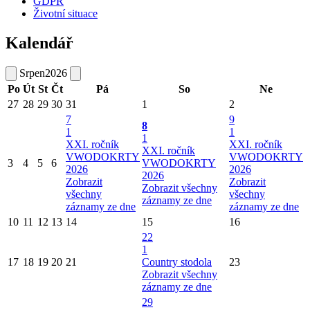
GDPR
Životní situace
Kalendář
Srpen
2026
Po
Út
St
Čt
Pá
So
Ne
27
28
29
30
31
1
2
7
9
8
1
1
1
XXI. ročník
XXI. ročník
XXI. ročník
VWODOKRTY
VWODOKRTY
3
4
5
6
VWODOKRTY
2026
2026
2026
Zobrazit
Zobrazit
Zobrazit všechny
všechny
všechny
záznamy ze dne
záznamy ze dne
záznamy ze dne
10
11
12
13
14
15
16
22
1
17
18
19
20
21
Country stodola
23
Zobrazit všechny
záznamy ze dne
29