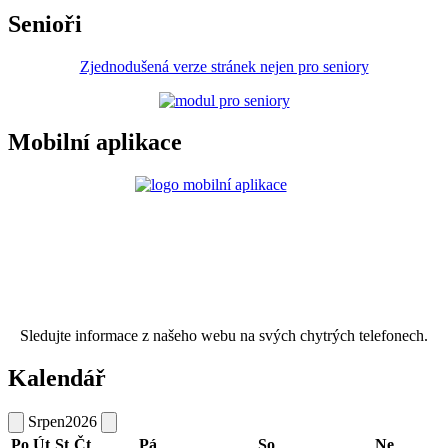
Senioři
Zjednodušená verze stránek nejen pro seniory
Mobilní aplikace
Sledujte informace z našeho webu na svých chytrých telefonech.
Kalendář
Srpen
2026
Po
Út
St
Čt
Pá
So
Ne