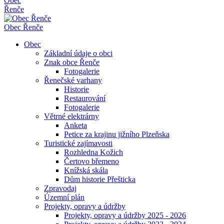
Obec
Řenče
Obec
Řenče
Obec
Základní údaje o obci
Znak obce Řenče
Fotogalerie
Řenečské varhany
Historie
Restaurování
Fotogalerie
Větrné elektrárny
Anketa
Petice za krajinu jižního Plzeňska
Turistické zajímavosti
Rozhledna Kožich
Čertovo břemeno
Knížská skála
Dům historie Přešticka
Zpravodaj
Územní plán
Projekty, opravy a údržby
Projekty, opravy a údržby 2025 - 2026