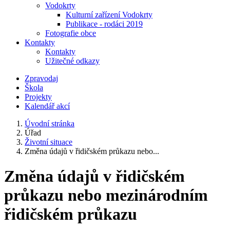
Vodokrty
Kulturní zařízení Vodokrty
Publikace - rodáci 2019
Fotografie obce
Kontakty
Kontakty
Užitečné odkazy
Zpravodaj
Škola
Projekty
Kalendář akcí
Úvodní stránka
Úřad
Životní situace
Změna údajů v řidičském průkazu nebo...
Změna údajů v řidičském
průkazu nebo mezinárodním
řidičském průkazu