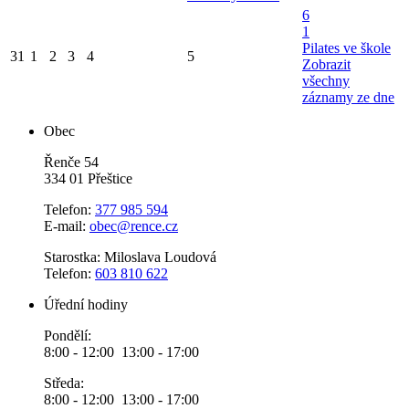
6
1
Pilates ve škole
31
1
2
3
4
5
Zobrazit
všechny
záznamy ze dne
Obec
Řenče 54
334 01 Přeštice
Telefon:
377 985 594
E-mail:
obec@rence.cz
Starostka: Miloslava Loudová
Telefon:
603 810 622
Úřední hodiny
Pondělí:
8:00 - 12:00 13:00 - 17:00
Středa:
8:00 - 12:00 13:00 - 17:00