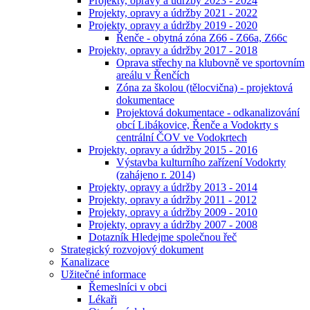
Projekty, opravy a údržby 2023 - 2024
Projekty, opravy a údržby 2021 - 2022
Projekty, opravy a údržby 2019 - 2020
Řenče - obytná zóna Z66 - Z66a, Z66c
Projekty, opravy a údržby 2017 - 2018
Oprava střechy na klubovně ve sportovním
areálu v Řenčích
Zóna za školou (tělocvična) - projektová
dokumentace
Projektová dokumentace - odkanalizování
obcí Libákovice, Řenče a Vodokrty s
centrální ČOV ve Vodokrtech
Projekty, opravy a údržby 2015 - 2016
Výstavba kulturního zařízení Vodokrty
(zahájeno r. 2014)
Projekty, opravy a údržby 2013 - 2014
Projekty, opravy a údržby 2011 - 2012
Projekty, opravy a údržby 2009 - 2010
Projekty, opravy a údržby 2007 - 2008
Dotazník Hledejme společnou řeč
Strategický rozvojový dokument
Kanalizace
Užitečné informace
Řemeslníci v obci
Lékaři