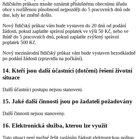
řidičském průkazu musíte oznámit příslušnému obecnímu úřadu
obce s rozšířenou působností nejpozději do 5 pracovních dnů ode
dne, kdy ke změně došlo.
Nový řidičský průkaz vám bude vystaven do 20 dnů od podání
žádosti, pokud zaplatíte správní poplatek ve výši 50 Kč, nebo ve
lhůtě do 5 pracovních dnů, pokud zaplatíte zvýšený správní
poplatek 500 Kč.
Nový mezinárodní řidičský průkaz vám bude vystaven bezodkladně
po podání žádosti (zpravidla na počkání).
14. Kteří jsou další účastníci (dotčení) řešení životní
situace
Další účastníci postupu nejsou stanoveni.
15. Jaké další činnosti jsou po žadateli požadovány
Další činnosti nejsou stanoveny.
16. Elektronická služba, kterou lze využít
Tuto situaci není možné řešit zasláním žádosti elektronickou poštou.