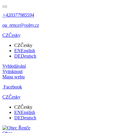
+420377985594
ou_rence@volny.cz
CZ
Česky
CZ
Česky
EN
English
DE
Deutsch
Vyhledávání
Vytisknout
Mapa webu
Facebook
CZ
Česky
CZ
Česky
EN
English
DE
Deutsch