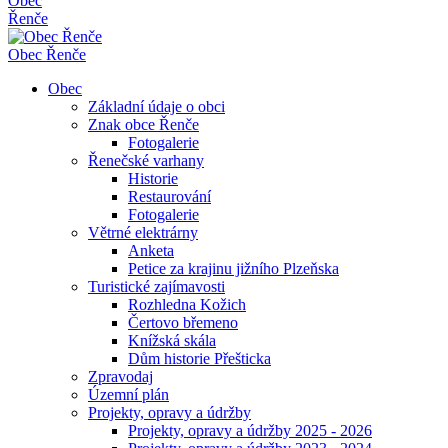
Obec
Řenče
Obec
Řenče
Obec
Základní údaje o obci
Znak obce Řenče
Fotogalerie
Řenečské varhany
Historie
Restaurování
Fotogalerie
Větrné elektrárny
Anketa
Petice za krajinu jižního Plzeňska
Turistické zajímavosti
Rozhledna Kožich
Čertovo břemeno
Knížská skála
Dům historie Přešticka
Zpravodaj
Územní plán
Projekty, opravy a údržby
Projekty, opravy a údržby 2025 - 2026