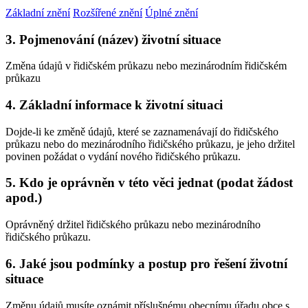
Základní znění
Rozšířené znění
Úplné znění
3. Pojmenování (název) životní situace
Změna údajů v řidičském průkazu nebo mezinárodním řidičském
průkazu
4. Základní informace k životní situaci
Dojde-li ke změně údajů, které se zaznamenávají do řidičského
průkazu nebo do mezinárodního řidičského průkazu, je jeho držitel
povinen požádat o vydání nového řidičského průkazu.
5. Kdo je oprávněn v této věci jednat (podat žádost
apod.)
Oprávněný držitel řidičského průkazu nebo mezinárodního
řidičského průkazu.
6. Jaké jsou podmínky a postup pro řešení životní
situace
Změnu údajů musíte oznámit příslušnému obecnímu úřadu obce s