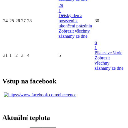
29
1
Dětský den a
24
25
26
27
28
posezení k
30
ukončení prázdnin
Zobrazit všechny
záznamy ze dne
6
1
Pilates ve škole
31
1
2
3
4
5
Zobrazit
všechny
záznamy ze dne
Vstup na facebook
Aktuální teplota