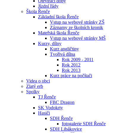
Otevírací doby
Jízdní řády
Škola Řenče
Základní škola Řenče
Vstup na webové stránky ZŠ
Záznamy ze školních kronik
Mateřská škola Řenče
Vstup na webové stránky MŠ
Kurzy, dílny
Kurz angličtiny
Tvořivá dílna
Rok 2009 - 2011
Rok 2012
Rok 2013
Kurz práce na počítači
Videa o obci
Zlatý erb
Spolky
TJ Řenče
FBC Dragon
SK Vodokrty
Hasiči
SDH Řenče
fotogalerie SDH Řenče
SDH Libákovice