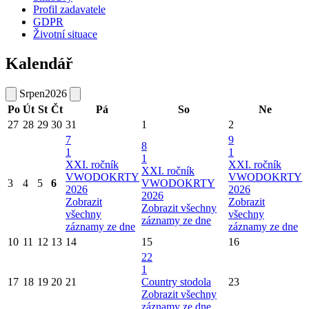
Profil zadavatele
GDPR
Životní situace
Kalendář
Srpen
2026
Po
Út
St
Čt
Pá
So
Ne
27
28
29
30
31
1
2
7
9
8
1
1
1
XXI. ročník
XXI. ročník
XXI. ročník
VWODOKRTY
VWODOKRTY
3
4
5
6
VWODOKRTY
2026
2026
2026
Zobrazit
Zobrazit
Zobrazit všechny
všechny
všechny
záznamy ze dne
záznamy ze dne
záznamy ze dne
10
11
12
13
14
15
16
22
1
17
18
19
20
21
Country stodola
23
Zobrazit všechny
záznamy ze dne