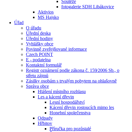
Soutěže
fotogalerie SDH Libákovice
Aktivios
MS Hajsko
Úřad
O úřadu
Úřední deska
Úřední hodiny
Vyhlášky obce
Povinně zveřejňované informace
Czech POINT
E - podatelna
Kontaktní formulář
Registr oznámení podle zákona č. 159⁄2006 Sb., o
střetu zájmů
Zásilky osobám s trvalým pobytem na ohlašovně
Správa obce
Hlášení místního rozhlasu
Les a kácení dřevin
Lesní hospodářství
Kácení dřevin rostoucích mimo les
Honební společenstva
Odpady
Hřbitov
Příručka pro pozůstalé