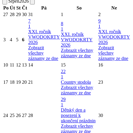
Srpen
2026
Po
Út
St
Čt
Pá
So
Ne
27
28
29
30
31
1
2
7
9
8
1
1
1
XXI. ročník
XXI. ročník
XXI. ročník
VWODOKRTY
VWODOKRTY
3
4
5
6
VWODOKRTY
2026
2026
2026
Zobrazit
Zobrazit
Zobrazit všechny
všechny
všechny
záznamy ze dne
záznamy ze dne
záznamy ze dne
10
11
12
13
14
15
16
22
1
17
18
19
20
21
Country stodola
23
Zobrazit všechny
záznamy ze dne
29
1
Dětský den a
24
25
26
27
28
posezení k
30
ukončení prázdnin
Zobrazit všechny
záznamy ze dne