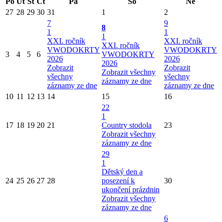
Po
Út
St
Čt
Pá
So
Ne
27
28
29
30
31
1
2
7
9
8
1
1
1
XXI. ročník
XXI. ročník
XXI. ročník
VWODOKRTY
VWODOKRTY
3
4
5
6
VWODOKRTY
2026
2026
2026
Zobrazit
Zobrazit
Zobrazit všechny
všechny
všechny
záznamy ze dne
záznamy ze dne
záznamy ze dne
10
11
12
13
14
15
16
22
1
17
18
19
20
21
Country stodola
23
Zobrazit všechny
záznamy ze dne
29
1
Dětský den a
24
25
26
27
28
posezení k
30
ukončení prázdnin
Zobrazit všechny
záznamy ze dne
6