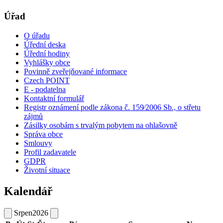
Úřad
O úřadu
Úřední deska
Úřední hodiny
Vyhlášky obce
Povinně zveřejňované informace
Czech POINT
E - podatelna
Kontaktní formulář
Registr oznámení podle zákona č. 159⁄2006 Sb., o střetu
zájmů
Zásilky osobám s trvalým pobytem na ohlašovně
Správa obce
Smlouvy
Profil zadavatele
GDPR
Životní situace
Kalendář
Srpen
2026