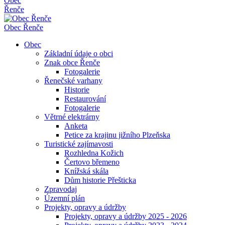
Obec
Řenče
Obec
Řenče
Obec
Základní údaje o obci
Znak obce Řenče
Fotogalerie
Řenečské varhany
Historie
Restaurování
Fotogalerie
Větrné elektrárny
Anketa
Petice za krajinu jižního Plzeňska
Turistické zajímavosti
Rozhledna Kožich
Čertovo břemeno
Knížská skála
Dům historie Přešticka
Zpravodaj
Územní plán
Projekty, opravy a údržby
Projekty, opravy a údržby 2025 - 2026