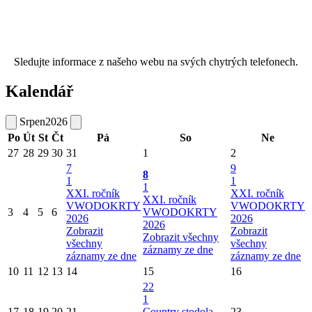
Sledujte informace z našeho webu na svých chytrých telefonech.
Kalendář
Srpen
2026
Po
Út
St
Čt
Pá
So
Ne
27
28
29
30
31
1
2
7
9
8
1
1
1
XXI. ročník
XXI. ročník
XXI. ročník
VWODOKRTY
VWODOKRTY
3
4
5
6
VWODOKRTY
2026
2026
2026
Zobrazit
Zobrazit
Zobrazit všechny
všechny
všechny
záznamy ze dne
záznamy ze dne
záznamy ze dne
10
11
12
13
14
15
16
22
1
17
18
19
20
21
Country stodola
23