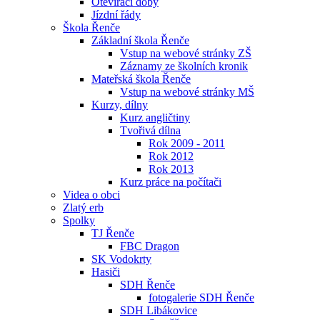
Otevírací doby
Jízdní řády
Škola Řenče
Základní škola Řenče
Vstup na webové stránky ZŠ
Záznamy ze školních kronik
Mateřská škola Řenče
Vstup na webové stránky MŠ
Kurzy, dílny
Kurz angličtiny
Tvořivá dílna
Rok 2009 - 2011
Rok 2012
Rok 2013
Kurz práce na počítači
Videa o obci
Zlatý erb
Spolky
TJ Řenče
FBC Dragon
SK Vodokrty
Hasiči
SDH Řenče
fotogalerie SDH Řenče
SDH Libákovice