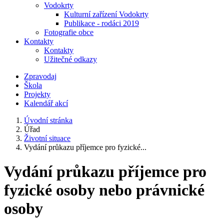
Vodokrty
Kulturní zařízení Vodokrty
Publikace - rodáci 2019
Fotografie obce
Kontakty
Kontakty
Užitečné odkazy
Zpravodaj
Škola
Projekty
Kalendář akcí
Úvodní stránka
Úřad
Životní situace
Vydání průkazu příjemce pro fyzické...
Vydání průkazu příjemce pro
fyzické osoby nebo právnické
osoby