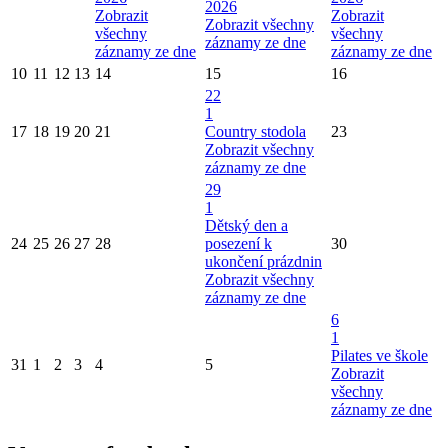
2026
Zobrazit
Zobrazit
Zobrazit všechny
všechny
všechny
záznamy ze dne
záznamy ze dne
záznamy ze dne
10
11
12
13
14
15
16
22
1
17
18
19
20
21
Country stodola
23
Zobrazit všechny
záznamy ze dne
29
1
Dětský den a
24
25
26
27
28
posezení k
30
ukončení prázdnin
Zobrazit všechny
záznamy ze dne
6
1
Pilates ve škole
31
1
2
3
4
5
Zobrazit
všechny
záznamy ze dne