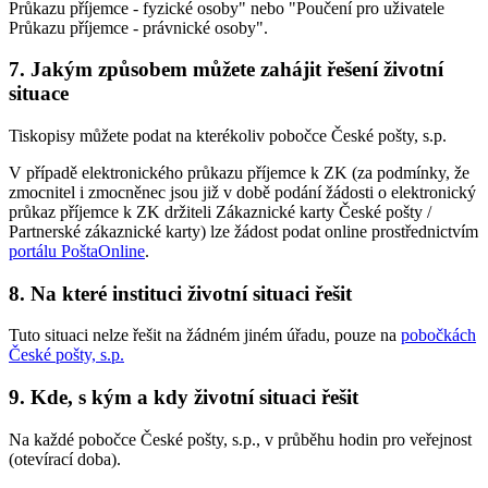
Průkazu příjemce - fyzické osoby" nebo "Poučení pro uživatele
Průkazu příjemce - právnické osoby".
7. Jakým způsobem můžete zahájit řešení životní
situace
Tiskopisy můžete podat na kterékoliv pobočce České pošty, s.p.
V případě elektronického průkazu příjemce k ZK (za podmínky, že
zmocnitel i zmocněnec jsou již v době podání žádosti o elektronický
průkaz příjemce k ZK držiteli Zákaznické karty České pošty /
Partnerské zákaznické karty) lze žádost podat online prostřednictvím
portálu PoštaOnline
.
8. Na které instituci životní situaci řešit
Tuto situaci nelze řešit na žádném jiném úřadu, pouze na
pobočkách
České pošty, s.p.
9. Kde, s kým a kdy životní situaci řešit
Na každé pobočce České pošty, s.p., v průběhu hodin pro veřejnost
(otevírací doba).