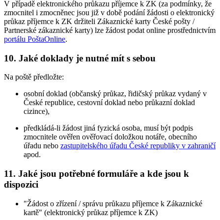
V případě elektronického průkazu příjemce k ZK (za podmínky, že
zmocnitel i zmocněnec jsou již v době podání žádosti o elektronický
průkaz příjemce k ZK držiteli Zákaznické karty České pošty /
Partnerské zákaznické karty) lze žádost podat online prostřednictvím
portálu PoštaOnline
.
10. Jaké doklady je nutné mít s sebou
Na poště předložte:
osobní doklad (občanský průkaz, řidičský průkaz vydaný v
České republice, cestovní doklad nebo průkazní doklad
cizince),
předkládá-li žádost jiná fyzická osoba, musí být podpis
zmocnitele ověřen ověřovací doložkou notáře, obecního
úřadu nebo
zastupitelského úřadu České republiky v zahraničí
apod.
11. Jaké jsou potřebné formuláře a kde jsou k
dispozici
"Žádost o zřízení / správu průkazu příjemce k Zákaznické
kartě" (elektronický průkaz příjemce k ZK)