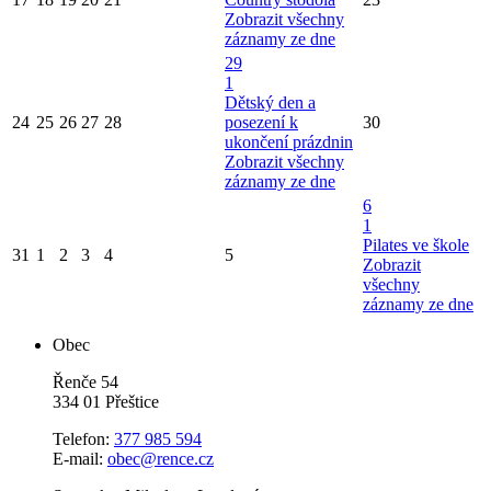
Zobrazit všechny
záznamy ze dne
29
1
Dětský den a
24
25
26
27
28
posezení k
30
ukončení prázdnin
Zobrazit všechny
záznamy ze dne
6
1
Pilates ve škole
31
1
2
3
4
5
Zobrazit
všechny
záznamy ze dne
Obec
Řenče 54
334 01 Přeštice
Telefon:
377 985 594
E-mail:
obec@rence.cz