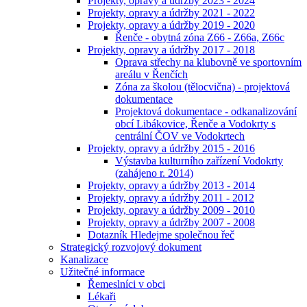
Projekty, opravy a údržby 2023 - 2024
Projekty, opravy a údržby 2021 - 2022
Projekty, opravy a údržby 2019 - 2020
Řenče - obytná zóna Z66 - Z66a, Z66c
Projekty, opravy a údržby 2017 - 2018
Oprava střechy na klubovně ve sportovním
areálu v Řenčích
Zóna za školou (tělocvična) - projektová
dokumentace
Projektová dokumentace - odkanalizování
obcí Libákovice, Řenče a Vodokrty s
centrální ČOV ve Vodokrtech
Projekty, opravy a údržby 2015 - 2016
Výstavba kulturního zařízení Vodokrty
(zahájeno r. 2014)
Projekty, opravy a údržby 2013 - 2014
Projekty, opravy a údržby 2011 - 2012
Projekty, opravy a údržby 2009 - 2010
Projekty, opravy a údržby 2007 - 2008
Dotazník Hledejme společnou řeč
Strategický rozvojový dokument
Kanalizace
Užitečné informace
Řemeslníci v obci
Lékaři