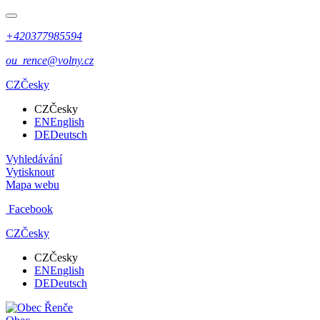
+420377985594
ou_rence@volny.cz
CZ
Česky
CZ
Česky
EN
English
DE
Deutsch
Vyhledávání
Vytisknout
Mapa webu
Facebook
CZ
Česky
CZ
Česky
EN
English
DE
Deutsch