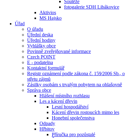
Soutěže
fotogalerie SDH Libákovice
Aktivios
MS Hajsko
Úřad
O úřadu
Úřední deska
Úřední hodiny
Vyhlášky obce
Povinně zveřejňované informace
Czech POINT
E - podatelna
Kontaktní formulář
Registr oznámení podle zákona č. 159⁄2006 Sb., o
střetu zájmů
Zásilky osobám s trvalým pobytem na ohlašovně
Správa obce
Hlášení místního rozhlasu
Les a kácení dřevin
Lesní hospodářství
Kácení dřevin rostoucích mimo les
Honební společenstva
Odpady
Hřbitov
Příručka pro pozůstalé