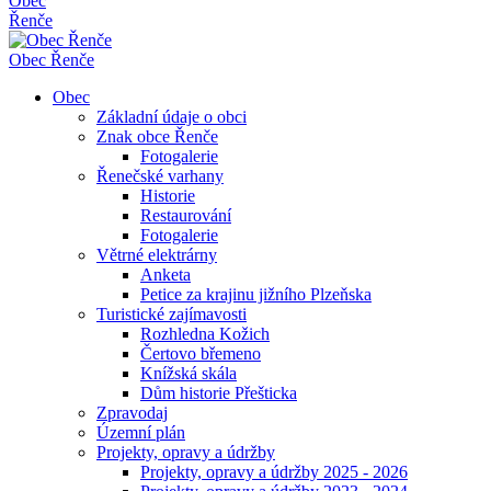
Obec
Řenče
Obec
Řenče
Obec
Základní údaje o obci
Znak obce Řenče
Fotogalerie
Řenečské varhany
Historie
Restaurování
Fotogalerie
Větrné elektrárny
Anketa
Petice za krajinu jižního Plzeňska
Turistické zajímavosti
Rozhledna Kožich
Čertovo břemeno
Knížská skála
Dům historie Přešticka
Zpravodaj
Územní plán
Projekty, opravy a údržby
Projekty, opravy a údržby 2025 - 2026