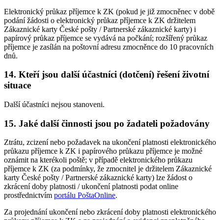
Elektronický průkaz příjemce k ZK (pokud je již zmocněnec v době
podání žádosti o elektronický průkaz příjemce k ZK držitelem
Zákaznické karty České pošty / Partnerské zákaznické karty) i
papírový průkaz příjemce se vydává na počkání; rozšířený průkaz
příjemce je zasílán na poštovní adresu zmocněnce do 10 pracovních
dnů.
14. Kteří jsou další účastníci (dotčení) řešení životní
situace
Další účastníci nejsou stanoveni.
15. Jaké další činnosti jsou po žadateli požadovány
Ztrátu, zcizení nebo požadavek na ukončení platnosti elektronického
průkazu příjemce k ZK i papírového průkazu příjemce je možné
oznámit na kterékoli poště; v případě elektronického průkazu
příjemce k ZK (za podmínky, že zmocnitel je držitelem Zákaznické
karty České pošty / Partnerské zákaznické karty) lze žádost o
zkrácení doby platnosti / ukončení platnosti podat online
prostřednictvím
portálu PoštaOnline
.
Za projednání ukončení nebo zkrácení doby platnosti elektronického