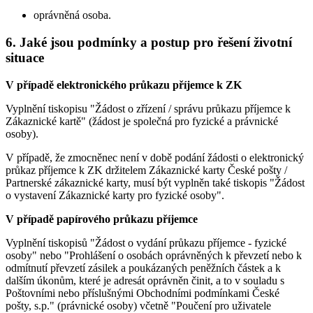
oprávněná osoba.
6. Jaké jsou podmínky a postup pro řešení životní
situace
V případě elektronického průkazu příjemce k ZK
Vyplnění tiskopisu "Žádost o zřízení / správu průkazu příjemce k
Zákaznické kartě" (žádost je společná pro fyzické a právnické
osoby).
V případě, že zmocněnec není v době podání žádosti o elektronický
průkaz příjemce k ZK držitelem Zákaznické karty České pošty /
Partnerské zákaznické karty, musí být vyplněn také tiskopis "Žádost
o vystavení Zákaznické karty pro fyzické osoby".
V případě papírového průkazu příjemce
Vyplnění tiskopisů "Žádost o vydání průkazu příjemce - fyzické
osoby" nebo "Prohlášení o osobách oprávněných k převzetí nebo k
odmítnutí převzetí zásilek a poukázaných peněžních částek a k
dalším úkonům, které je adresát oprávněn činit, a to v souladu s
Poštovními nebo příslušnými Obchodními podmínkami České
pošty, s.p." (právnické osoby) včetně "Poučení pro uživatele