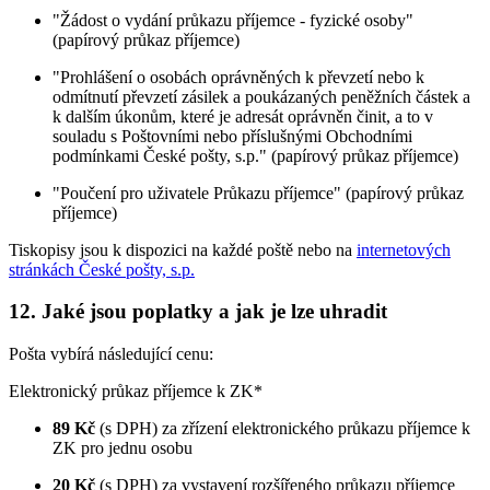
"Žádost o vydání průkazu příjemce - fyzické osoby"
(papírový průkaz příjemce)
"Prohlášení o osobách oprávněných k převzetí nebo k
odmítnutí převzetí zásilek a poukázaných peněžních částek a
k dalším úkonům, které je adresát oprávněn činit, a to v
souladu s Poštovními nebo příslušnými Obchodními
podmínkami České pošty, s.p." (papírový průkaz příjemce)
"Poučení pro uživatele Průkazu příjemce" (papírový průkaz
příjemce)
Tiskopisy jsou k dispozici na každé poště nebo na
internetových
stránkách České pošty, s.p.
12. Jaké jsou poplatky a jak je lze uhradit
Pošta vybírá následující cenu:
Elektronický průkaz příjemce k ZK*
89 Kč
(s DPH) za zřízení elektronického průkazu příjemce k
ZK pro jednu osobu
20 Kč
(s DPH) za vystavení rozšířeného průkazu příjemce