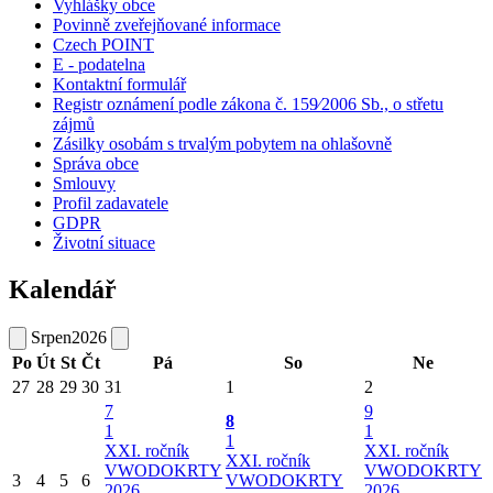
Vyhlášky obce
Povinně zveřejňované informace
Czech POINT
E - podatelna
Kontaktní formulář
Registr oznámení podle zákona č. 159⁄2006 Sb., o střetu
zájmů
Zásilky osobám s trvalým pobytem na ohlašovně
Správa obce
Smlouvy
Profil zadavatele
GDPR
Životní situace
Kalendář
Srpen
2026
Po
Út
St
Čt
Pá
So
Ne
27
28
29
30
31
1
2
7
9
8
1
1
1
XXI. ročník
XXI. ročník
XXI. ročník
VWODOKRTY
VWODOKRTY
3
4
5
6
VWODOKRTY
2026
2026