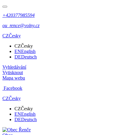
+420377985594
ou_rence@volny.cz
CZ
Česky
CZ
Česky
EN
English
DE
Deutsch
Vyhledávání
Vytisknout
Mapa webu
Facebook
CZ
Česky
CZ
Česky
EN
English
DE
Deutsch