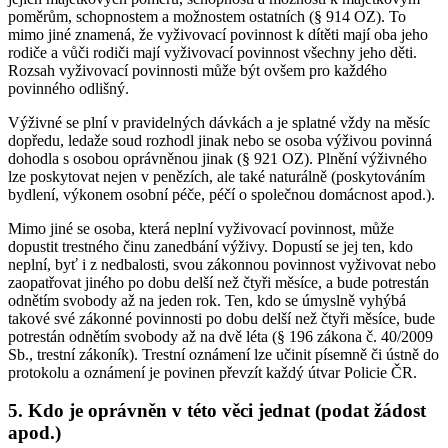
poměrům, schopnostem a možnostem ostatních (§ 914 OZ). To
mimo jiné znamená, že vyživovací povinnost k dítěti mají oba jeho
rodiče a vůči rodiči mají vyživovací povinnost všechny jeho děti.
Rozsah vyživovací povinnosti může být ovšem pro každého
povinného odlišný.
Výživné se plní v pravidelných dávkách a je splatné vždy na měsíc
dopředu, ledaže soud rozhodl jinak nebo se osoba výživou povinná
dohodla s osobou oprávněnou jinak (§ 921 OZ). Plnění výživného
lze poskytovat nejen v penězích, ale také naturálně (poskytováním
bydlení, výkonem osobní péče, péčí o společnou domácnost apod.).
Mimo jiné se osoba, která neplní vyživovací povinnost, může
dopustit trestného činu zanedbání výživy. Dopustí se jej ten, kdo
neplní, byť i z nedbalosti, svou zákonnou povinnost vyživovat nebo
zaopatřovat jiného po dobu delší než čtyři měsíce, a bude potrestán
odnětím svobody až na jeden rok. Ten, kdo se úmyslně vyhýbá
takové své zákonné povinnosti po dobu delší než čtyři měsíce, bude
potrestán odnětím svobody až na dvě léta (§ 196 zákona č. 40/2009
Sb., trestní zákoník). Trestní oznámení lze učinit písemně či ústně do
protokolu a oznámení je povinen převzít každý útvar Policie ČR.
5. Kdo je oprávněn v této věci jednat (podat žádost
apod.)