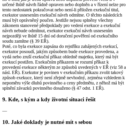
určené lhůtě návrh řádně opraven nebo doplněn a v řízení nelze pro
tento nedostatek pokračovat nebo není-li přiložen exekuční titul,
exekutor usnesením exekuční návrh odmítne. O těchto následcích
musí být oprávněný poučen. Jestliže nejsou splněny všechny
zákonem stanovené předpoklady pro vedení exekuce a exekuční
návrh nebude odmítnut, exekutor exekuční návrh usnesením
nejpozději ve lhůtě 15 dní od doručení pověření od exekučního
soudu zamítne (§ 39 EŘ).
Poté, co byla exekuce zapsána do rejstříku zahájených exekucí,
exekutor posoudí, jakým způsobem bude exekuce provedena, a
vydá nebo zruší exekuční příkaz ohledně majetku, který má být
exekucí postižen. Exekučním příkazem se rozumí příkaz k
provedení exekuce některým ze způsobů uvedených v EŘ (viz 58 a
násl. EŘ). Exekutor je povinen v exekučním příkazu zvolit takový
způsob exekuce, který není zřejmě nevhodný, zejména vzhledem k
nepoměru výše dluhů povinného a ceny předmětu, z něhož má být
splnění závazků povinného dosaženo (§ 47 odst. 1 EŘ).
9. Kde, s kým a kdy životní situaci řešit
—
10. Jaké doklady je nutné mít s sebou