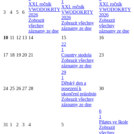
1
XXI. ročník
XXI. ročník
XXI. ročník
VWODOKRTY
VWODOKRTY
3
4
5
6
VWODOKRTY
2026
2026
2026
Zobrazit
Zobrazit
Zobrazit všechny
všechny
všechny
záznamy ze dne
záznamy ze dne
záznamy ze dne
10
11
12
13
14
15
16
22
1
17
18
19
20
21
Country stodola
23
Zobrazit všechny
záznamy ze dne
29
1
Dětský den a
24
25
26
27
28
posezení k
30
ukončení prázdnin
Zobrazit všechny
záznamy ze dne
6
1
Pilates ve škole
31
1
2
3
4
5
Zobrazit
všechny