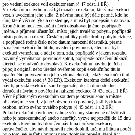
pro vedení exekuce volí exekutor sám (§ 47 odst. 1 EŘ).
V exekučním návrhu musí být označen exekutor, který má exekuci
vést, s uvedením jeho sídla. Z návrhu musí být dále patrné, kdo ho
činí, které věci se týká a co sleduje, a musí být podepsán a datován.
Kromě toho musí exekuční návrh obsahovat jméno, popřípadě
jména, a příjmení účastníků, místo jejich trvalého pobytu, popřípadě
místo pobytu na území České republiky podle druhu pobytu cizince,
a popřípadě rodné číslo nebo datum narození účastníků, přesné
označení exekučního titulu, uvedení povinnosti, která má být
exekucí vymožena, a údaj o tom, zda, popřípadě v jakém rozsahu
povinný vymáhanou povinnost splnil, popřípadě označení důkazů,
kterých se oprávněný dovolává. K exekučnímu návrhu je třeba
připojit originál nebo úředně ověřenou kopii exekučního titulu
opatřeného potvrzením o jeho vykonatelnosti, ledaže exekuční titul
vydal exekuční soud (§ 38 EŘ). Exekutor, kterému došel exekuční
návrh, požádá exekuční soud nejpozději do 15 dnů ode dne
doručení návrhu o pověření a nařízení exekuce (§ 43a odst. 1 EŘ).
Věcně příslušným exekučním soudem je okresní soud a místně
příslušným je soud, v jehož obvodu má povinný, je-li fyzickou
osobou, místo svého trvalého pobytu (§ 45 odst. 1 a 2 EŘ).
Pokud exekuční návrh neobsahuje všechny stanovené náležitosti
nebo je nesrozumitelný anebo neurčitý, vyzve nejpozději do 15 dnů
exekutor, kterému byl doručen návrh na nařízení exekuce,
oprávněného, aby návrh opravil nebo doplnil, určí mu lhůtu a poučí
ho o tom, jak je třeba opravu nebo doplnění provést. Není-li v