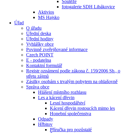
Soutěže
fotogalerie SDH Libákovice
Aktivios
MS Hajsko
Úřad
O úřadu
Úřední deska
Úřední hodiny
Vyhlášky obce
Povinně zveřejňované informace
Czech POINT
E - podatelna
Kontaktní formulář
Registr oznámení podle zákona č. 159⁄2006 Sb., o
střetu zájmů
Zásilky osobám s trvalým pobytem na ohlašovně
Správa obce
Hlášení místního rozhlasu
Les a kácení dřevin
Lesní hospodářství
Kácení dřevin rostoucích mimo les
Honební společenstva
Odpady
Hřbitov
Příručka pro pozůstalé