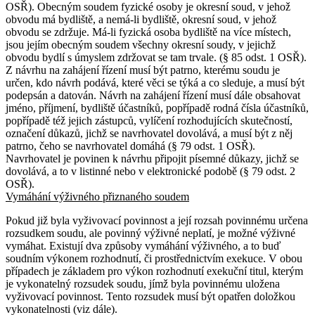
OSŘ). Obecným soudem fyzické osoby je okresní soud, v jehož
obvodu má bydliště, a nemá-li bydliště, okresní soud, v jehož
obvodu se zdržuje. Má-li fyzická osoba bydliště na více místech,
jsou jejím obecným soudem všechny okresní soudy, v jejichž
obvodu bydlí s úmyslem zdržovat se tam trvale. (§ 85 odst. 1 OSŘ).
Z návrhu na zahájení řízení musí být patrno, kterému soudu je
určen, kdo návrh podává, které věci se týká a co sleduje, a musí být
podepsán a datován. Návrh na zahájení řízení musí dále obsahovat
jméno, příjmení, bydliště účastníků, popřípadě rodná čísla účastníků,
popřípadě též jejich zástupců, vylíčení rozhodujících skutečností,
označení důkazů, jichž se navrhovatel dovolává, a musí být z něj
patrno, čeho se navrhovatel domáhá (§ 79 odst. 1 OSŘ).
Navrhovatel je povinen k návrhu připojit písemné důkazy, jichž se
dovolává, a to v listinné nebo v elektronické podobě (§ 79 odst. 2
OSŘ).
Vymáhání výživného přiznaného soudem
Pokud již byla vyživovací povinnost a její rozsah povinnému určena
rozsudkem soudu, ale povinný výživné neplatí, je možné výživné
vymáhat. Existují dva způsoby vymáhání výživného, a to buď
soudním výkonem rozhodnutí, či prostřednictvím exekuce. V obou
případech je základem pro výkon rozhodnutí exekuční titul, kterým
je vykonatelný rozsudek soudu, jímž byla povinnému uložena
vyživovací povinnost. Tento rozsudek musí být opatřen doložkou
vykonatelnosti (viz dále).