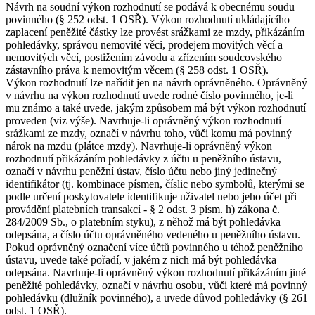
Návrh na soudní výkon rozhodnutí se podává k obecnému soudu
povinného (§ 252 odst. 1 OSŘ). Výkon rozhodnutí ukládajícího
zaplacení peněžité částky lze provést srážkami ze mzdy, přikázáním
pohledávky, správou nemovité věci, prodejem movitých věcí a
nemovitých věcí, postižením závodu a zřízením soudcovského
zástavního práva k nemovitým věcem (§ 258 odst. 1 OSŘ).
Výkon rozhodnutí lze nařídit jen na návrh oprávněného. Oprávněný
v návrhu na výkon rozhodnutí uvede rodné číslo povinného, je-li
mu známo a také uvede, jakým způsobem má být výkon rozhodnutí
proveden (viz výše). Navrhuje-li oprávněný výkon rozhodnutí
srážkami ze mzdy, označí v návrhu toho, vůči komu má povinný
nárok na mzdu (plátce mzdy). Navrhuje-li oprávněný výkon
rozhodnutí přikázáním pohledávky z účtu u peněžního ústavu,
označí v návrhu peněžní ústav, číslo účtu nebo jiný jedinečný
identifikátor (tj. kombinace písmen, číslic nebo symbolů, kterými se
podle určení poskytovatele identifikuje uživatel nebo jeho účet při
provádění platebních transakcí - § 2 odst. 3 písm. h) zákona č.
284/2009 Sb., o platebním styku), z něhož má být pohledávka
odepsána, a číslo účtu oprávněného vedeného u peněžního ústavu.
Pokud oprávněný označení více účtů povinného u téhož peněžního
ústavu, uvede také pořadí, v jakém z nich má být pohledávka
odepsána. Navrhuje-li oprávněný výkon rozhodnutí přikázáním jiné
peněžité pohledávky, označí v návrhu osobu, vůči které má povinný
pohledávku (dlužník povinného), a uvede důvod pohledávky (§ 261
odst. 1 OSŘ).