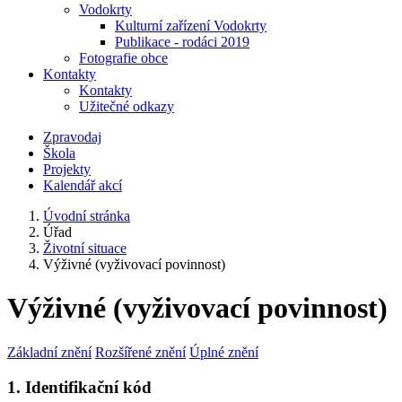
Vodokrty
Kulturní zařízení Vodokrty
Publikace - rodáci 2019
Fotografie obce
Kontakty
Kontakty
Užitečné odkazy
Zpravodaj
Škola
Projekty
Kalendář akcí
Úvodní stránka
Úřad
Životní situace
Výživné (vyživovací povinnost)
Výživné (vyživovací povinnost)
Základní znění
Rozšířené znění
Úplné znění
1. Identifikační kód