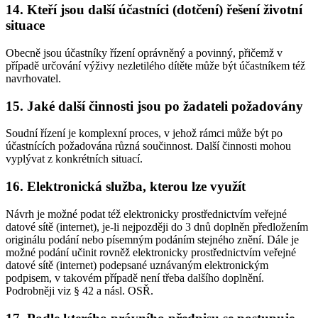
14. Kteří jsou další účastníci (dotčení) řešení životní
situace
Obecně jsou účastníky řízení oprávněný a povinný, přičemž v
případě určování výživy nezletilého dítěte může být účastníkem též
navrhovatel.
15. Jaké další činnosti jsou po žadateli požadovány
Soudní řízení je komplexní proces, v jehož rámci může být po
účastnících požadována různá součinnost. Další činnosti mohou
vyplývat z konkrétních situací.
16. Elektronická služba, kterou lze využít
Návrh je možné podat též elektronicky prostřednictvím veřejné
datové sítě (internet), je-li nejpozději do 3 dnů doplněn předložením
originálu podání nebo písemným podáním stejného znění. Dále je
možné podání učinit rovněž elektronicky prostřednictvím veřejné
datové sítě (internet) podepsané uznávaným elektronickým
podpisem, v takovém případě není třeba dalšího doplnění.
Podrobněji viz § 42 a násl. OSŘ.