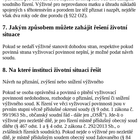
soudního řízení. Výživné pro neprovdanou matku a úhradu nákladů
spojených s těhotenstvím a porodem lze též přiznat i nazpět, nejdéle
však dva roky ode dne porodu (§ 922 OZ).
7. Jakým způsobem můžete zahájit řešení životní
situace
Pokud se nedaří výživné stanovit dohodou stran, respektive pokud
povinná strana vyživovací povinnost neplní, je možné podat návrh
soudu.
8. Na které instituci životní situaci řešit
Návrh na přiznání, zvýšení nebo snížení výživného
Pokud se osoba oprávněná a povinná o plnění vyživovací
povinnosti nedohodnou, rozhoduje o přiznání, zvýšení či snížení
výživného soud. K řízení ve věci vyživovací povinnosti jsou v
prvním stupni věcně příslušné okresní soudy (§ 9 odst. 1 zákona č.
99/1963 Sb., občanský soudní řád - dále jen „OSŘ“). Jde-li o
výživné pro nezletilé dítě, je pro řízení místně příslušný obecný soud
dítěte (§ 467 odst. 1 a § 4 odst. 2 zákona č. 292/2013 Sb., o
zvláštních řízeních soudních). Pokud nejde o výživné pro nezletilé
dítě, je místně příslušným soudem obecný soud žalovaného (§ 84