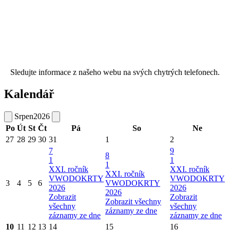
Sledujte informace z našeho webu na svých chytrých telefonech.
Kalendář
Srpen
2026
Po
Út
St
Čt
Pá
So
Ne
27
28
29
30
31
1
2
7
9
8
1
1
1
XXI. ročník
XXI. ročník
XXI. ročník
VWODOKRTY
VWODOKRTY
3
4
5
6
VWODOKRTY
2026
2026
2026
Zobrazit
Zobrazit
Zobrazit všechny
všechny
všechny
záznamy ze dne
záznamy ze dne
záznamy ze dne
10
11
12
13
14
15
16