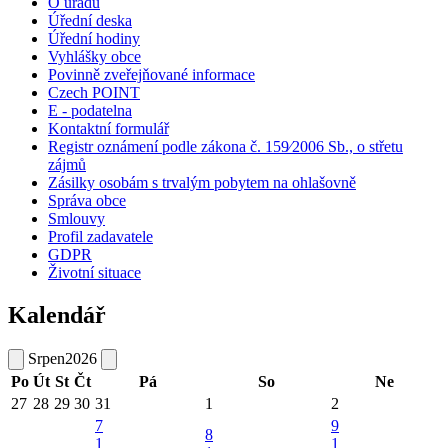
O úřadu
Úřední deska
Úřední hodiny
Vyhlášky obce
Povinně zveřejňované informace
Czech POINT
E - podatelna
Kontaktní formulář
Registr oznámení podle zákona č. 159⁄2006 Sb., o střetu
zájmů
Zásilky osobám s trvalým pobytem na ohlašovně
Správa obce
Smlouvy
Profil zadavatele
GDPR
Životní situace
Kalendář
Srpen
2026
Po
Út
St
Čt
Pá
So
Ne
27
28
29
30
31
1
2
7
9
8
1
1