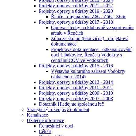
Projekty, opravy a údržby 2023 - 2024
Projekty, opravy a údržby 2021 - 2022
Projekty, opravy a údržby 2019 - 2020
Řenče - obytná zóna Z66 - Z66a, Z66c
Projekty, opravy a údržby 2017 - 2018
Oprava střechy na klubovně ve sportovním
areálu v Řenčích
Zóna za školou (tělocvična) - projektová
dokumentace
Projektová dokumentace - odkanalizování
obcí Libákovice, Řenče a Vodokrty s
centrální ČOV ve Vodokrtech
Projekty, opravy a údržby 2015 - 2016
Výstavba kulturního zařízení Vodokrty
(zahájeno r. 2014)
Projekty, opravy a údržby 2013 - 2014
Projekty, opravy a údržby 2011 - 2012
Projekty, opravy a údržby 2009 - 2010
Projekty, opravy a údržby 2007 - 2008
Dotazník Hledejme společnou řeč
Strategický rozvojový dokument
Kanalizace
Užitečné informace
Řemeslníci v obci
Lékaři