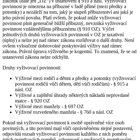
zákoník (dále jen „OZ“) v ustanovení § 910 a násl. Vyživovací
povinnost je omezena na příbuzné v řadě přímé (mezi předky a
potomky) a nezáleží na tom, jaký je stupeň příbuzenství ani jaká je
jeho právní povaha. Platí ovšem, že pokud může vyživovací
povinnost plnit generačně bližší příbuzný, nevzniká vyživovací
povinnost vzdálenějšímu příbuznému (§ 910 OZ). Výčet
jednotlivých druhů vyživovacích povinností v OZ je taxativní
(úplný) a nelze jej nad rámec zákona rozšiřovat o další druhy. Není
ovšem vyloučené dobrovolné poskytování výživy nad rámec
zákona. Právní úprava výživného je kogentní. To znamená, že se od
ustanovení zákona nelze odchýlit.
Druhy vyživovací povinnosti:
Výživné mezi rodiči a dětmi a předky a potomky (vyživovací
povinnost rodičů vůči dětem, dětí vůči rodičům) - § 915 a
násl. OZ
Výživné a zajištění úhrady některých nákladů neprovdané
matce - § 920 OZ
Výživné mezi manžely - § 697 OZ
Výživné rozvedeného manžela - § 760 a násl. OZ
Pokud má vyživovací povinnost k osobě oprávněné více osob
povinných, a tito povinní mají vůči oprávněnému stejné postavení,
odpovídá rozsah vyživovací povinnosti každého z nich poměru
jejích majetkových poměrů, schopností a možností k majetkovým