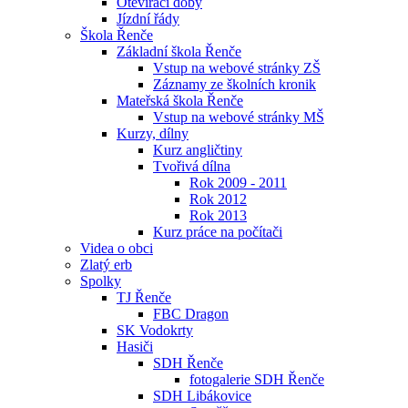
Otevírací doby
Jízdní řády
Škola Řenče
Základní škola Řenče
Vstup na webové stránky ZŠ
Záznamy ze školních kronik
Mateřská škola Řenče
Vstup na webové stránky MŠ
Kurzy, dílny
Kurz angličtiny
Tvořivá dílna
Rok 2009 - 2011
Rok 2012
Rok 2013
Kurz práce na počítači
Videa o obci
Zlatý erb
Spolky
TJ Řenče
FBC Dragon
SK Vodokrty
Hasiči
SDH Řenče
fotogalerie SDH Řenče
SDH Libákovice