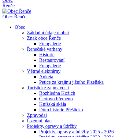
Obec
Řenče
Obec
Řenče
Obec
Základní údaje o obci
Znak obce Řenče
Fotogalerie
Řenečské varhany
Historie
Restaurování
Fotogalerie
Větrné elektrárny
Anketa
Petice za krajinu jižního Plzeňska
Turistické zajímavosti
Rozhledna Kožich
Čertovo břemeno
Knížská skála
Dům historie Přešticka
Zpravodaj
Územní plán
Projekty, opravy a údržby
Projekty, opravy a údržby 2025 - 2026