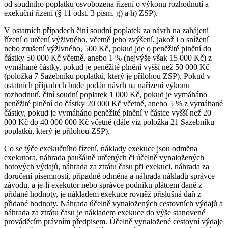
od soudního poplatku osvobozena řízení o výkonu rozhodnutí a
exekuční řízení (§ 11 odst. 3 písm. g) a h) ZSP).
V ostatních případech činí soudní poplatek za návrh na zahájení
řízení o určení výživného, včetně jeho zvýšení, jakož i o snížení
nebo zrušení výživného, 500 Kč, pokud jde o peněžité plnění do
částky 50 000 Kč včetně, anebo 1 % (nejvýše však 15 000 Kč) z
vymáhané částky, pokud je peněžité plnění vyšší než 50 000 Kč
(položka 7 Sazebníku poplatků, který je přílohou ZSP). Pokud v
ostatních případech bude podán návrh na nařízení výkonu
rozhodnutí, činí soudní poplatek 1 000 Kč, pokud je vymáháno
peněžité plnění do částky 20 000 Kč včetně, anebo 5 % z vymáhané
částky, pokud je vymáháno peněžité plnění v částce vyšší než 20
000 Kč do 40 000 000 Kč včetně (dále viz položka 21 Sazebníku
poplatků, který je přílohou ZSP).
Co se týče exekučního řízení, náklady exekuce jsou odměna
exekutora, náhrada paušálně určených či účelně vynaložených
hotových výdajů, náhrada za ztrátu času při exekuci, náhrada za
doručení písemností, případně odměna a náhrada nákladů správce
závodu, a je-li exekutor nebo správce podniku plátcem daně z
přidané hodnoty, je nákladem exekuce rovněž příslušná daň z
přidané hodnoty. Náhrada účelně vynaložených cestovních výdajů a
náhrada za ztrátu času je nákladem exekuce do výše stanovené
prováděcím právním předpisem. Účelně vynaložené cestovní výdaje