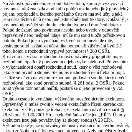
Na žádost oprávněného se soud dotáže toho, komu je vyživovací
povinnost uložena, zda a od koho pobírá mzdu nebo jiný pravidelný
příjem, popřípadě u kterého peněžního ústavu má své účty a jaká
jsou čísla těchto účtů nebo jiné jedinečné identifikátory. Dotázaný je
povinen odpovědět soudu do jednoho týdne od doručení dotazu.
Pokud dotázaný tuto povinnost nesplní nebo uvede v odpovědi
nepravdivé nebo neúplné údaje, může mu soud uložit pořádkovou
pokutu. Pokud jde o vymáhání výživného pro nezletilé dítě,
poskytne soud na žádost účastníka pomoc při zjišťování bydliště
toho, komu z rozhodnutí vyplývá povinnost (§ 260 OSŘ).
K návrhu na výkon rozhodnutí musí oprávněný připojit stejnopis
rozhodnutí, opatřený potvrzením o jeho vykonatelnosti. Potvrzením
o vykonatelnosti opatří rozhodnutí soud, který o věci rozhodoval
jako soud prvního stupně. Stejnopis rozhodnutí není třeba připojit,
jestliže se návrh na výkon rozhodnutí podává u soudu, který o věci
rozhodoval jako soud prvního stupně (§ 261 odst. 2 OSŘ). Pokud
soud výkon rozhodnutí nařídí, postará se o jeho provedení (§ 265
OSŘ).
Druhou cestou je vymáhání výživného prostřednictvím exekutora.
Oprávněný si může zvolit k vedení exekučního řízení kteréhokoli
exekutora v ČR, pouze je třeba jej v exekučním návrhu označit (§
28 zákona č. 120/2001 Sb., exekuční řád – dále jen „EŘ“). Úkony
exekutora jsou pak považovány za úkony soudu (§ 28 EŘ).
Výhodou také je, že oprávněný nemusí v exekučním návrhu uvádět,
jakým způsobem má být exekuce provedena. Nejvhodnější způsob