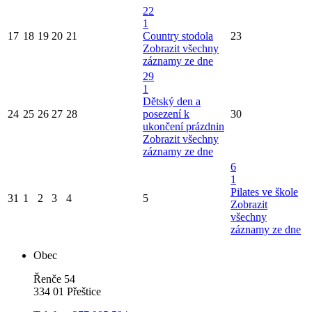
22
1
17
18
19
20
21
Country stodola
23
Zobrazit všechny
záznamy ze dne
29
1
Dětský den a
24
25
26
27
28
posezení k
30
ukončení prázdnin
Zobrazit všechny
záznamy ze dne
6
1
Pilates ve škole
31
1
2
3
4
5
Zobrazit
všechny
záznamy ze dne
Obec
Řenče 54
334 01 Přeštice