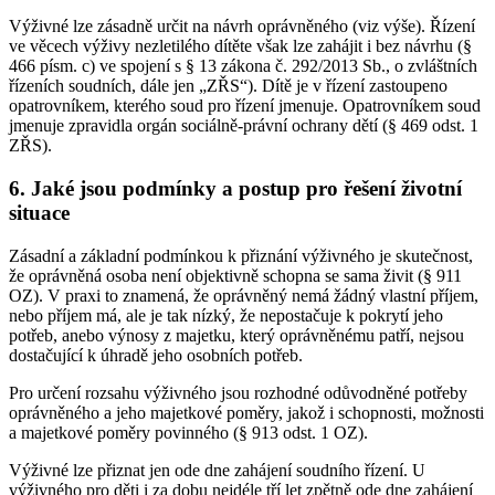
Výživné lze zásadně určit na návrh oprávněného (viz výše). Řízení
ve věcech výživy nezletilého dítěte však lze zahájit i bez návrhu (§
466 písm. c) ve spojení s § 13 zákona č. 292/2013 Sb., o zvláštních
řízeních soudních, dále jen „ZŘS“). Dítě je v řízení zastoupeno
opatrovníkem, kterého soud pro řízení jmenuje. Opatrovníkem soud
jmenuje zpravidla orgán sociálně-právní ochrany dětí (§ 469 odst. 1
ZŘS).
6. Jaké jsou podmínky a postup pro řešení životní
situace
Zásadní a základní podmínkou k přiznání výživného je skutečnost,
že oprávněná osoba není objektivně schopna se sama živit (§ 911
OZ). V praxi to znamená, že oprávněný nemá žádný vlastní příjem,
nebo příjem má, ale je tak nízký, že nepostačuje k pokrytí jeho
potřeb, anebo výnosy z majetku, který oprávněnému patří, nejsou
dostačující k úhradě jeho osobních potřeb.
Pro určení rozsahu výživného jsou rozhodné odůvodněné potřeby
oprávněného a jeho majetkové poměry, jakož i schopnosti, možnosti
a majetkové poměry povinného (§ 913 odst. 1 OZ).
Výživné lze přiznat jen ode dne zahájení soudního řízení. U
výživného pro děti i za dobu nejdéle tří let zpětně ode dne zahájení