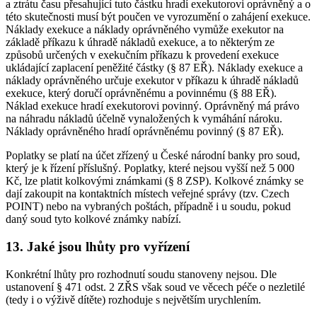
a ztrátu času přesahující tuto částku hradí exekutorovi oprávněný a o
této skutečnosti musí být poučen ve vyrozumění o zahájení exekuce.
Náklady exekuce a náklady oprávněného vymůže exekutor na
základě příkazu k úhradě nákladů exekuce, a to některým ze
způsobů určených v exekučním příkazu k provedení exekuce
ukládající zaplacení peněžité částky (§ 87 EŘ). Náklady exekuce a
náklady oprávněného určuje exekutor v příkazu k úhradě nákladů
exekuce, který doručí oprávněnému a povinnému (§ 88 EŘ).
Náklad exekuce hradí exekutorovi povinný. Oprávněný má právo
na náhradu nákladů účelně vynaložených k vymáhání nároku.
Náklady oprávněného hradí oprávněnému povinný (§ 87 EŘ).
Poplatky se platí na účet zřízený u České národní banky pro soud,
který je k řízení příslušný. Poplatky, které nejsou vyšší než 5 000
Kč, lze platit kolkovými známkami (§ 8 ZSP). Kolkové známky se
dají zakoupit na kontaktních místech veřejné správy (tzv. Czech
POINT) nebo na vybraných poštách, případně i u soudu, pokud
daný soud tyto kolkové známky nabízí.
13. Jaké jsou lhůty pro vyřízení
Konkrétní lhůty pro rozhodnutí soudu stanoveny nejsou. Dle
ustanovení § 471 odst. 2 ZŘS však soud ve věcech péče o nezletilé
(tedy i o výživě dítěte) rozhoduje s největším urychlením.