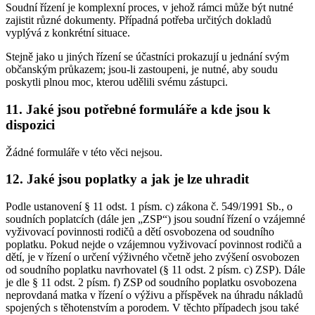
Soudní řízení je komplexní proces, v jehož rámci může být nutné
zajistit různé dokumenty. Případná potřeba určitých dokladů
vyplývá z konkrétní situace.
Stejně jako u jiných řízení se účastníci prokazují u jednání svým
občanským průkazem; jsou-li zastoupeni, je nutné, aby soudu
poskytli plnou moc, kterou udělili svému zástupci.
11. Jaké jsou potřebné formuláře a kde jsou k
dispozici
Žádné formuláře v této věci nejsou.
12. Jaké jsou poplatky a jak je lze uhradit
Podle ustanovení § 11 odst. 1 písm. c) zákona č. 549/1991 Sb., o
soudních poplatcích (dále jen „ZSP“) jsou soudní řízení o vzájemné
vyživovací povinnosti rodičů a dětí osvobozena od soudního
poplatku. Pokud nejde o vzájemnou vyživovací povinnost rodičů a
dětí, je v řízení o určení výživného včetně jeho zvýšení osvobozen
od soudního poplatku navrhovatel (§ 11 odst. 2 písm. c) ZSP). Dále
je dle § 11 odst. 2 písm. f) ZSP od soudního poplatku osvobozena
neprovdaná matka v řízení o výživu a příspěvek na úhradu nákladů
spojených s těhotenstvím a porodem. V těchto případech jsou také