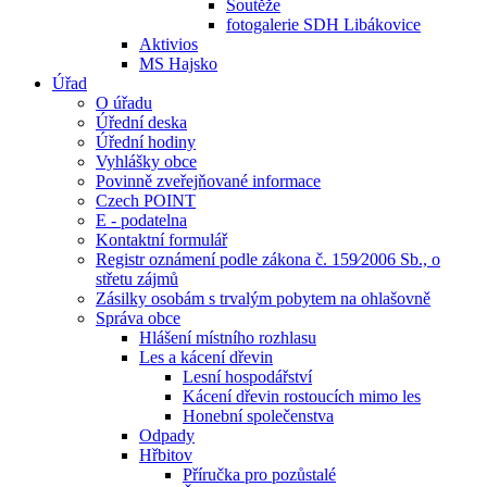
Soutěže
fotogalerie SDH Libákovice
Aktivios
MS Hajsko
Úřad
O úřadu
Úřední deska
Úřední hodiny
Vyhlášky obce
Povinně zveřejňované informace
Czech POINT
E - podatelna
Kontaktní formulář
Registr oznámení podle zákona č. 159⁄2006 Sb., o
střetu zájmů
Zásilky osobám s trvalým pobytem na ohlašovně
Správa obce
Hlášení místního rozhlasu
Les a kácení dřevin
Lesní hospodářství
Kácení dřevin rostoucích mimo les
Honební společenstva
Odpady
Hřbitov
Příručka pro pozůstalé