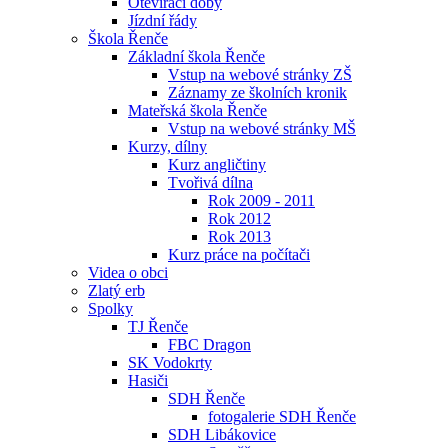
Otevírací doby
Jízdní řády
Škola Řenče
Základní škola Řenče
Vstup na webové stránky ZŠ
Záznamy ze školních kronik
Mateřská škola Řenče
Vstup na webové stránky MŠ
Kurzy, dílny
Kurz angličtiny
Tvořivá dílna
Rok 2009 - 2011
Rok 2012
Rok 2013
Kurz práce na počítači
Videa o obci
Zlatý erb
Spolky
TJ Řenče
FBC Dragon
SK Vodokrty
Hasiči
SDH Řenče
fotogalerie SDH Řenče
SDH Libákovice