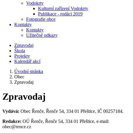
Vodokrty
Kulturní zařízení Vodokrty
Publikace - rodáci 2019
Fotografie obce
Kontakty
Kontakty
Užitečné odkazy
Zpravodaj
Škola
Projekty
Kalendář akcí
Úvodní stránka
Obec
Zpravodaj
Zpravodaj
Vydává:
Obec Řenče, Řenče 54, 334 01 Přeštice, IČ 00257184.
Redakce:
OÚ Řenče, Řenče 54, 334 01 Přeštice, e-mail:
obec@rence.cz