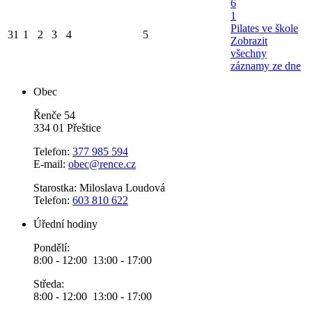
6
1
Pilates ve škole
31
1
2
3
4
5
Zobrazit
všechny
záznamy ze dne
Obec
Řenče 54
334 01 Přeštice
Telefon:
377 985 594
E-mail:
obec@rence.cz
Starostka: Miloslava Loudová
Telefon:
603 810 622
Úřední hodiny
Pondělí:
8:00 - 12:00 13:00 - 17:00
Středa:
8:00 - 12:00 13:00 - 17:00