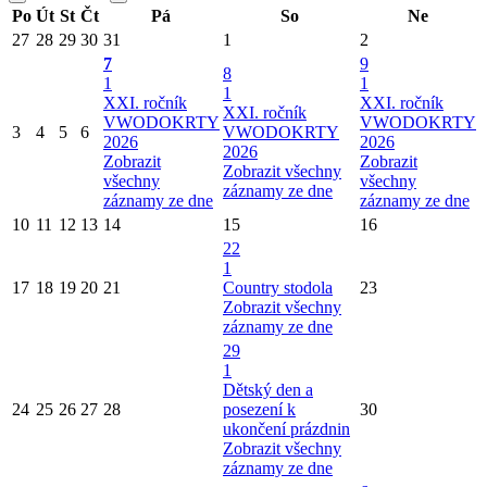
Po
Út
St
Čt
Pá
So
Ne
27
28
29
30
31
1
2
7
9
8
1
1
1
XXI. ročník
XXI. ročník
XXI. ročník
VWODOKRTY
VWODOKRTY
3
4
5
6
VWODOKRTY
2026
2026
2026
Zobrazit
Zobrazit
Zobrazit všechny
všechny
všechny
záznamy ze dne
záznamy ze dne
záznamy ze dne
10
11
12
13
14
15
16
22
1
17
18
19
20
21
Country stodola
23
Zobrazit všechny
záznamy ze dne
29
1
Dětský den a
24
25
26
27
28
posezení k
30
ukončení prázdnin
Zobrazit všechny
záznamy ze dne