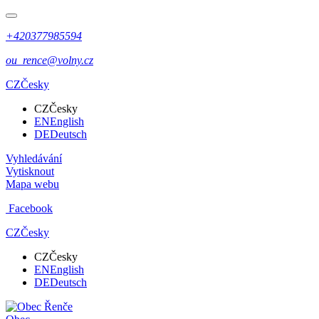
+420377985594
ou_rence@volny.cz
CZ
Česky
CZ
Česky
EN
English
DE
Deutsch
Vyhledávání
Vytisknout
Mapa webu
Facebook
CZ
Česky
CZ
Česky
EN
English
DE
Deutsch