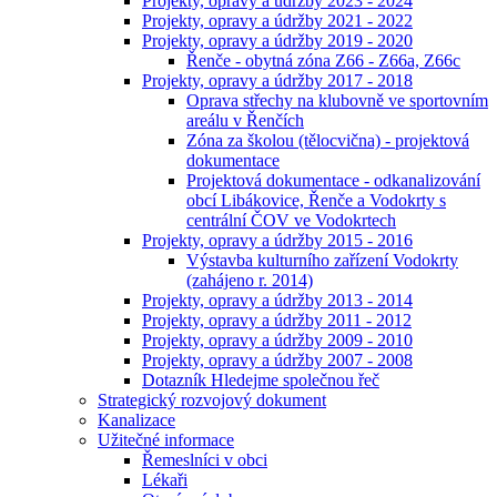
Projekty, opravy a údržby 2023 - 2024
Projekty, opravy a údržby 2021 - 2022
Projekty, opravy a údržby 2019 - 2020
Řenče - obytná zóna Z66 - Z66a, Z66c
Projekty, opravy a údržby 2017 - 2018
Oprava střechy na klubovně ve sportovním
areálu v Řenčích
Zóna za školou (tělocvična) - projektová
dokumentace
Projektová dokumentace - odkanalizování
obcí Libákovice, Řenče a Vodokrty s
centrální ČOV ve Vodokrtech
Projekty, opravy a údržby 2015 - 2016
Výstavba kulturního zařízení Vodokrty
(zahájeno r. 2014)
Projekty, opravy a údržby 2013 - 2014
Projekty, opravy a údržby 2011 - 2012
Projekty, opravy a údržby 2009 - 2010
Projekty, opravy a údržby 2007 - 2008
Dotazník Hledejme společnou řeč
Strategický rozvojový dokument
Kanalizace
Užitečné informace
Řemeslníci v obci
Lékaři