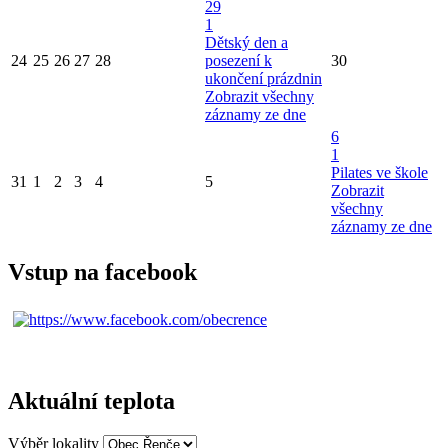
29
1
Dětský den a
24
25
26
27
28
posezení k
30
ukončení prázdnin
Zobrazit všechny
záznamy ze dne
6
1
Pilates ve škole
31
1
2
3
4
5
Zobrazit
všechny
záznamy ze dne
Vstup na facebook
Aktuální teplota
Výběr lokality