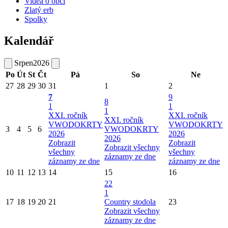
Videa o obci
Zlatý erb
Spolky
Kalendář
Srpen
2026
Po
Út
St
Čt
Pá
So
Ne
27
28
29
30
31
1
2
7
9
8
1
1
1
XXI. ročník
XXI. ročník
XXI. ročník
VWODOKRTY
VWODOKRTY
3
4
5
6
VWODOKRTY
2026
2026
2026
Zobrazit
Zobrazit
Zobrazit všechny
všechny
všechny
záznamy ze dne
záznamy ze dne
záznamy ze dne
10
11
12
13
14
15
16
22
1
17
18
19
20
21
Country stodola
23
Zobrazit všechny
záznamy ze dne