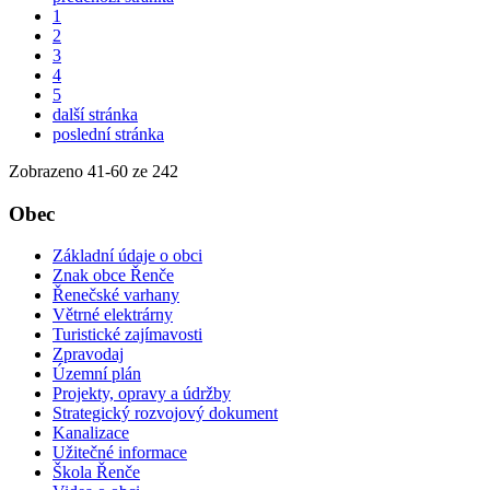
1
2
3
4
5
další stránka
poslední stránka
Zobrazeno
41
-
60
ze 242
Obec
Základní údaje o obci
Znak obce Řenče
Řenečské varhany
Větrné elektrárny
Turistické zajímavosti
Zpravodaj
Územní plán
Projekty, opravy a údržby
Strategický rozvojový dokument
Kanalizace
Užitečné informace
Škola Řenče