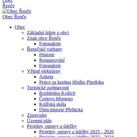
Obec
Řenče
Obec
Řenče
Obec
Základní údaje o obci
Znak obce Řenče
Fotogalerie
Řenečské varhany
Historie
Restaurování
Fotogalerie
Větrné elektrárny
Anketa
Petice za krajinu jižního Plzeňska
Turistické zajímavosti
Rozhledna Kožich
Čertovo břemeno
Knížská skála
Dům historie Přešticka
Zpravodaj
Územní plán
Projekty, opravy a údržby
Projekty, opravy a údržby 2025 - 2026